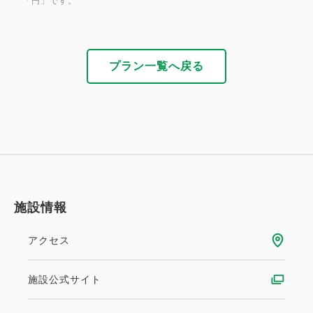
「円」です。
※変更・キャンセルの場合はご予約確認からWeb上
での手続きが可能です。
※ご宿泊当日にユネッサンご利用の場合は、箱根ホテ
ル小涌園専用駐車場をご利用ください。チェックアウ
プラン一覧へ戻る
ト後は、ユネッサン駐車場（2時間まで無料1日
施設情報
アクセス
施設公式サイト