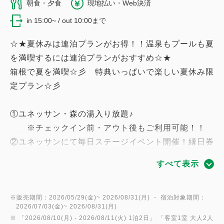
朝食・夕食
現地払い・Web決済
in 15:00~ / out 10:00まで
☆★夏休みは連泊プランがお得！！温泉もプールも夏
を満喫するには連泊プランがおすすめ☆★
箱根で夏を満喫☆彡 特典いっぱいで楽しい夏休み限
定プラン☆彡
①ユネッサン・森の湯入り放題♪
※チェックイン前・アウト後もご利用可能！！
②ユネッサンにて毎日ステージイベント開催！縁日券
も、もらえるよ！
すべて表示
③箱根ホテル小涌園の屋外プールも入りたい放題
♪（7/3～8/31営業）
④ホテルスタッフとのじゃんけんイベントで宝物がも
※販売期間：2026/05/29(金)~ 2026/08/31(月) ・ 宿泊対象期間：
2026/07/03(金)~ 2026/08/31(月)
らえるよ！
※ 「
2026/08/10(月)
- 2026/08/11(火)
1泊2日
」 「
客室1室 大人2人