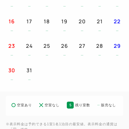
いただけます。
また、夏の期間は沖縄フェアを開催！沖縄のご当地メ
ニューが楽しめます。
16
17
18
19
20
21
22
◇ご朝食◇
健康をテーマに、料理長が厳選した国産米を使った
様々な具材が選べる握りたてのおにぎりやローストビ
23
24
25
26
27
28
29
ーフサンドをはじめ、窯で仕上げる新名物アップルパ
イなど、朝から充実した内容のメニューをご用意
30
31
◇ご案内◇
※0～2歳のお客様は施設利用料2,000円がかかりま
す。
※お支払いはクレジットカード決済またはQR決済と
5
空室あり
空室なし
残り室数
販売なし
なります（現金不可）。
※こちらのプランはWeb予約限定です。お電話では
受け付けておりません。
※表示料金は予約できる1室1名1泊目の最安値。表示料金の通貨は