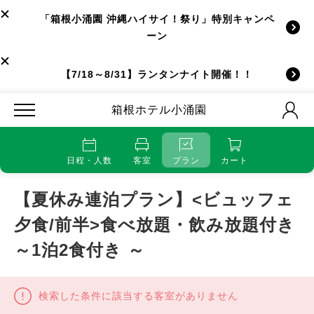
「箱根小涌園 沖縄ハイサイ！祭り」特別キャンペ
ーン
【7/18～8/31】ランタンナイト開催！！
箱根ホテル小涌園
日程・人数
客室
プラン
カート
【夏休み連泊プラン】<ビュッフェ
夕食/前半>食べ放題・飲み放題付き
～1泊2食付き ～
検索した条件に該当する客室がありません