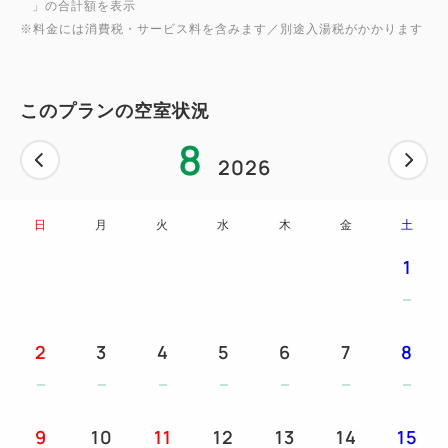
⑤夏は沖縄フェア！！レストランでは沖縄メニューを
」の合計額を表示
※料金には消費税・サービス料を含みます／別途入湯税がかかります
堪能！
★もちろん 夕食も朝食食べ放題・飲み放題！★
このプランの空室状況
■食事■夕朝食共にレストランにてビュッフェスタイ
8
ル
2026
ご夕食/前半17:00～17:30スタート（当方おまかせ）
にてご案内いたします。
日
月
火
水
木
金
土
ご朝食/ 7：00～9：30
※お食事は90分制でございます。
1
◇ご夕食◇
炎舞い上がる鉄板で焼き上げる牛ロースステーキや海
2
3
4
5
6
7
8
鮮焼き、ジャンボ海老フライ、握り寿司などに加え、
伝統の小涌園ラーメンやカレーを復活したメニューを
ライブキッチンで仕上げる出来立ての料理をお楽しみ
9
10
11
12
13
14
15