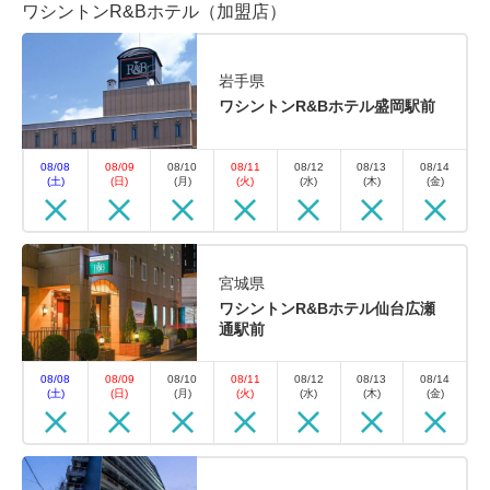
ワシントンR&Bホテル（加盟店）
岩手県
ワシントンR&Bホテル盛岡駅前
08/08
08/09
08/10
08/11
08/12
08/13
08/14
(土)
(日)
(月)
(火)
(水)
(木)
(金)
宮城県
ワシントンR&Bホテル仙台広瀬
通駅前
08/08
08/09
08/10
08/11
08/12
08/13
08/14
(土)
(日)
(月)
(火)
(水)
(木)
(金)