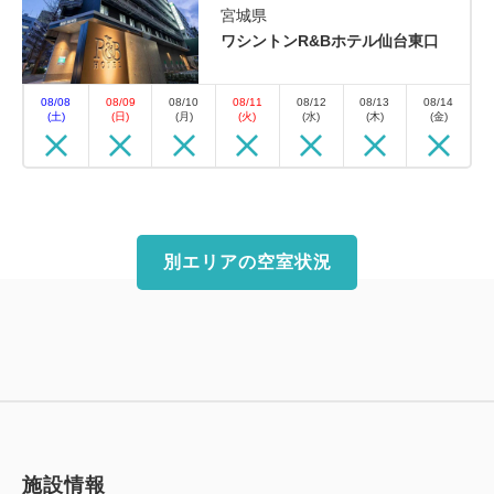
宮城県
ワシントンR&Bホテル仙台東口
08/08
08/09
08/10
08/11
08/12
08/13
08/14
(土)
(日)
(月)
(火)
(水)
(木)
(金)
別エリアの空室状況
施設情報