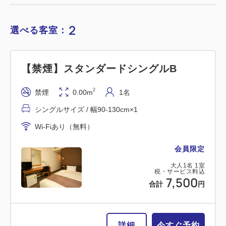
2
選べる客室：
【禁煙】スタンダードシングルB
2
禁煙
0.00m
1名
シングルサイズ / 幅90-130cm×1
Wi-Fiあり（無料）
会員限定
大人
1
名
1
室
税・サービス料込
7,500
合計
円
詳細
今すぐ予約