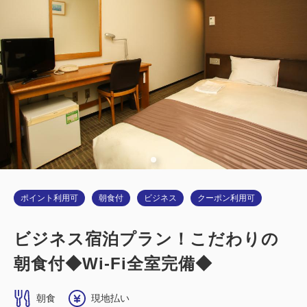
大人
1
名
1
室
税・サービス料込
7,900
合計
円
詳細
今すぐ予約
ポイント利用可
朝食付
ビジネス
クーポン利用可
ビジネス宿泊プラン！こだわりの
朝食付◆Wi-Fi全室完備◆
朝食
現地払い