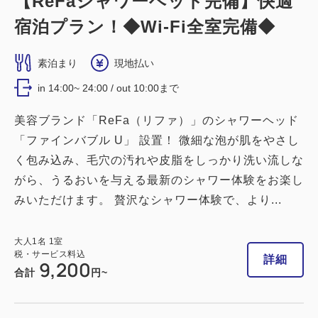
【ReFaシャワーヘッド完備】快適
宿泊プラン！◆Wi-Fi全室完備◆
素泊まり
現地払い
in 14:00~ 24:00 / out 10:00まで
美容ブランド「ReFa（リファ）」のシャワーヘッド
「ファインバブル U」 設置！ 微細な泡が肌をやさし
く包み込み、毛穴の汚れや皮脂をしっかり洗い流しな
がら、うるおいを与える最新のシャワー体験をお楽し
みいただけます。 贅沢なシャワー体験で、より...
大人
1
名
1
室
税・サービス料込
詳細
9,200
合計
円~