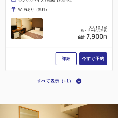
シングルサイズ / 幅90-130cm×1
Wi-Fiあり（無料）
大人
1
名
1
室
税・サービス料込
7,900
合計
円
詳細
今すぐ予約
すべて表示（+1）
【喫煙】スタンダードシングルB
2
喫煙
0.00m
1名
シングルサイズ / 幅90-130cm×1
Wi-Fiあり（無料）