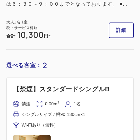
は６：３０～９：００までとなっております。 ■...
【禁煙】スタンダードシングルC
大人
1
名
1
室
税・サービス料込
詳細
10,300
合計
円~
2
禁煙
13.00m
1名
シングルサイズ / 幅90-130cm×1
Wi-Fiあり（無料）
2
選べる客室：
大人
1
名
1
室
税・サービス料込
9,900
【禁煙】スタンダードシングルB
合計
円
2
禁煙
0.00m
1名
シングルサイズ / 幅90-130cm×1
詳細
今すぐ予約
Wi-Fiあり（無料）