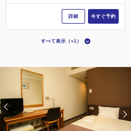
詳細
今すぐ予約
【喫煙】スタンダードツインルーム シ
ングルユース
すべて表示（+1）
2
喫煙
0.00m
1名
【喫煙】スタンダードシングルB
シングルサイズ / 幅90-130cm×1
2
喫煙
0.00m
1名
Wi-Fiあり（無料）
シングルサイズ / 幅90-130cm×1
Wi-Fiあり（無料）
大人
1
名
1
室
税・サービス料込
13,200
合計
円
大人
1
名
1
室
税・サービス料込
8,800
合計
円
3
詳細
今すぐ予約
残り
室