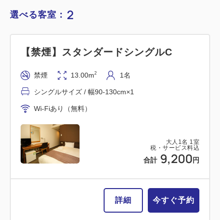
2
選べる客室：
【禁煙】スタンダードシングルC
2
禁煙
13.00m
1名
シングルサイズ / 幅90-130cm×1
Wi-Fiあり（無料）
大人
1
名
1
室
税・サービス料込
9,200
合計
円
詳細
今すぐ予約