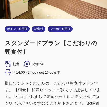
詳細
今すぐ予約
【禁煙】スタンダードツインルーム シ
ングルユース
ポイント利用可
朝食付
クーポン利用可
2
禁煙
0.00m
1名
スタンダードプラン【こだわりの
シングルサイズ / 幅90-130cm×1
朝食付】
Wi-Fiあり（無料）
朝食
現地払い
大人
1
名
1
室
税・サービス料込
in 14:00~ 24:00 / out 10:00まで
13,200
合計
円
郡山ワシントンホテルの、こだわり朝食付プランで
す。 【朝食】 和洋ビュッフェ形式でご提供していま
す。 状況に応じまして定食セットにご変更させて頂
詳細
今すぐ予約
く場合がございますのでご了承下さいませ。 お時間