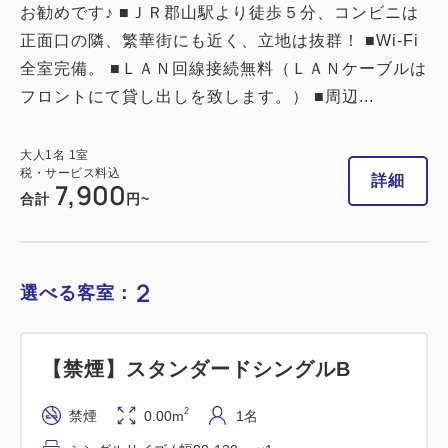
お勧めです♪ ■ＪＲ郡山駅より徒歩５分、コンビニは
2
喫煙
0.00m
1名
正面口の隣、繁華街にも近く、立地は抜群！ ■Wi-Fi
シングルサイズ / 幅90-130cm×1
全室完備。 ■ＬＡＮ回線接続無料（ＬＡＮケーブルは
Wi-Fiあり（無料）
フロントにて貸し出しを致します。） ■周辺...
大人
1
名
1
室
大人
1
名
1
室
税・サービス料込
税・サービス料込
詳細
8,800
7,900
合計
円
合計
円~
詳細
今すぐ予約
2
選べる客室：
【禁煙】スタンダードシングルB
2
禁煙
0.00m
1名