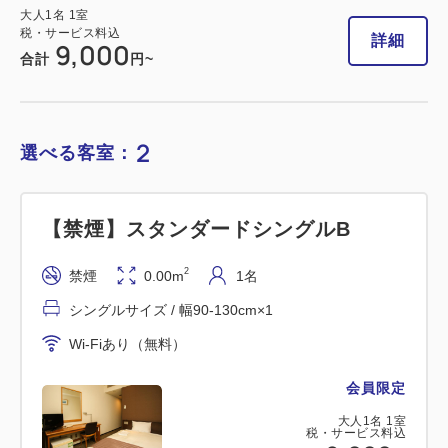
大人
1
名
1
室
税・サービス料込
詳細
9,000
合計
円~
2
選べる客室：
【禁煙】スタンダードシングルB
2
禁煙
0.00m
1名
シングルサイズ / 幅90-130cm×1
Wi-Fiあり（無料）
会員限定
大人
1
名
1
室
税・サービス料込