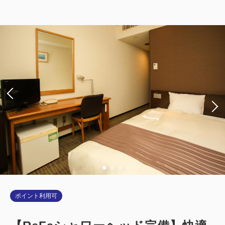
2
喫煙
13.00m
1名
シングルサイズ / 幅90-130cm×1
Wi-Fiあり（無料）
大人
1
名
1
室
税・サービス料込
10,700
合計
円
詳細
今すぐ予約
ポイント利用可