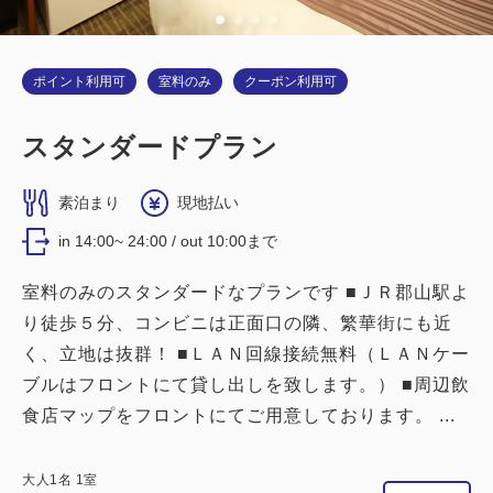
ポイント利用可
室料のみ
クーポン利用可
【喫煙】デラックスツインルーム シン
グルユース
スタンダードプラン
2
喫煙
0.00m
1名
素泊まり
現地払い
シングルサイズ / 幅90-130cm×1
in 14:00~ 24:00 / out 10:00まで
Wi-Fiあり（無料）
室料のみのスタンダードなプランです ■ＪＲ郡山駅よ
り徒歩５分、コンビニは正面口の隣、繁華街にも近
大人
1
名
1
室
税・サービス料込
15,400
く、立地は抜群！ ■ＬＡＮ回線接続無料（ＬＡＮケー
合計
円
ブルはフロントにて貸し出しを致します。） ■周辺飲
食店マップをフロントにてご用意しております。 ...
2
詳細
今すぐ予約
残り
室
大人
1
名
1
室