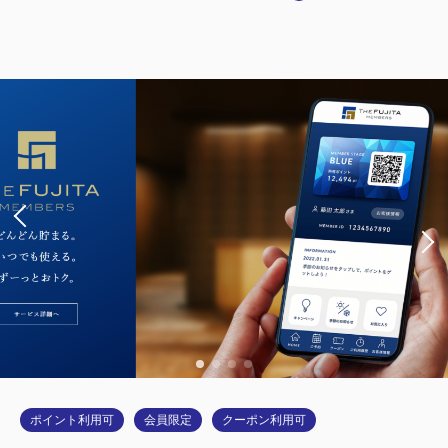
【喫煙】スタンダードシングルB
2
喫煙
0.00m
1名
シングルサイズ / 幅90-130cm×1
Wi-Fiあり（無料）
大人
1
名
1
室
税・サービス料込
8,800
合計
円
詳細
今すぐ予約
ポイント利用可
会員限定
クーポン利用可