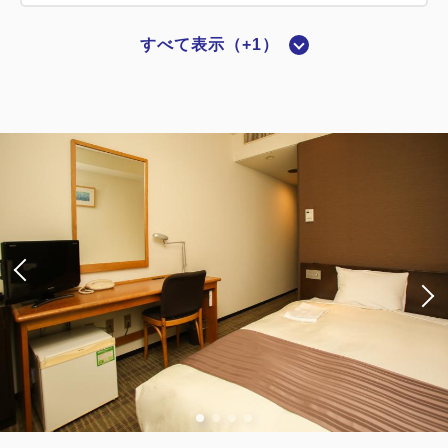
すべて表示（+1）
【喫煙】スタンダードシングルC
2
喫煙
13.00m
1名
シングルサイズ / 幅90-130cm×1
Wi-Fiあり（無料）
大人
1
名
1
室
税・サービス料込
9,200
合計
円
詳細
今すぐ予約