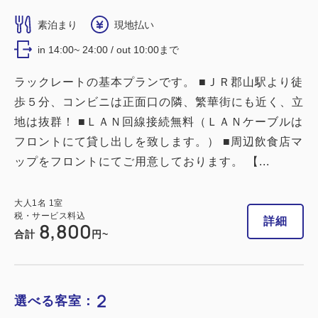
素泊まり
現地払い
in 14:00~ 24:00 / out 10:00まで
ラックレートの基本プランです。 ■ＪＲ郡山駅より徒
歩５分、コンビニは正面口の隣、繁華街にも近く、立
地は抜群！ ■ＬＡＮ回線接続無料（ＬＡＮケーブルは
フロントにて貸し出しを致します。） ■周辺飲食店マ
ップをフロントにてご用意しております。 【...
大人
1
名
1
室
税・サービス料込
詳細
8,800
合計
円~
2
選べる客室：