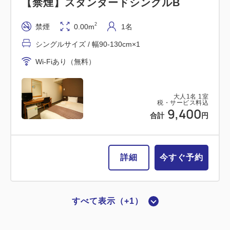
【禁煙】スタンダードシングルB
2
禁煙
0.00m
1名
シングルサイズ / 幅90-130cm×1
Wi-Fiあり（無料）
大人
1
名
1
室
税・サービス料込
9,400
合計
円
詳細
今すぐ予約
すべて表示（+1）
【喫煙】スタンダードシングルB