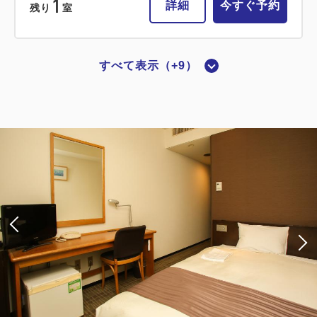
1
詳細
今すぐ予約
残り
室
すべて表示（+9）
【禁煙】ダブルルーム シングルユース
2
禁煙
0.00m
1名
ダブルサイズ / 幅131-150cm×1
Wi-Fiあり（無料）
大人
1
名
1
室
税・サービス料込
13,200
合計
円
1
詳細
今すぐ予約
残り
室