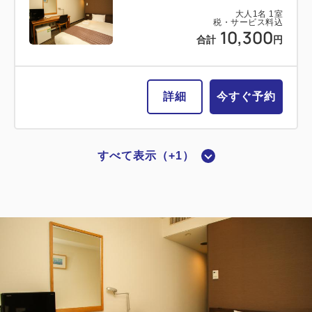
大人
1
名
1
室
税・サービス料込
【喫煙】スタンダードシングルC
10,300
合計
円
2
喫煙
13.00m
1名
シングルサイズ / 幅90-130cm×1
詳細
今すぐ予約
Wi-Fiあり（無料）
すべて表示（+1）
大人
1
名
1
室
税・サービス料込
【喫煙】スタンダードシングルB
9,900
合計
円
2
喫煙
0.00m
1名
シングルサイズ / 幅90-130cm×1
詳細
今すぐ予約
Wi-Fiあり（無料）
大人
1
名
1
室
税・サービス料込