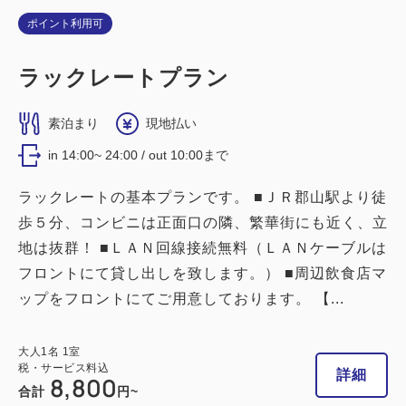
ポイント利用可
ラックレートプラン
素泊まり
現地払い
in 14:00~ 24:00 / out 10:00まで
ラックレートの基本プランです。 ■ＪＲ郡山駅より徒
歩５分、コンビニは正面口の隣、繁華街にも近く、立
地は抜群！ ■ＬＡＮ回線接続無料（ＬＡＮケーブルは
フロントにて貸し出しを致します。） ■周辺飲食店マ
ップをフロントにてご用意しております。 【...
大人
1
名
1
室
税・サービス料込
詳細
8,800
合計
円~