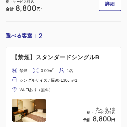
税・サービス料込
詳細
8,800
合計
円~
【禁煙】デラックスツインルーム シン
グルユース
2
選べる客室：
2
禁煙
0.00m
1名
シングルサイズ / 幅90-130cm×1
【禁煙】スタンダードシングルB
Wi-Fiあり（無料）
2
禁煙
0.00m
1名
シングルサイズ / 幅90-130cm×1
大人
1
名
1
室
税・サービス料込
15,400
Wi-Fiあり（無料）
合計
円
大人
1
名
1
室
税・サービス料込
2
詳細
今すぐ予約
8,800
残り
室
合計
円