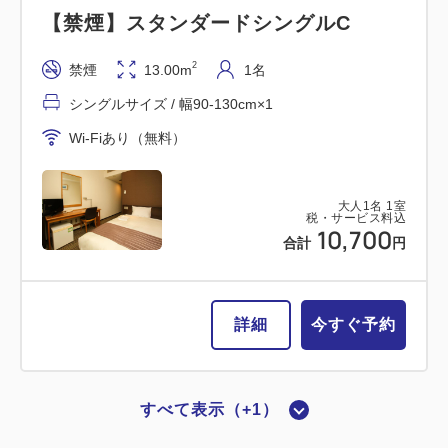
【禁煙】スタンダードシングルC
2
禁煙
13.00m
1名
シングルサイズ / 幅90-130cm×1
Wi-Fiあり（無料）
大人
1
名
1
室
税・サービス料込
10,700
合計
円
詳細
今すぐ予約
すべて表示（+1）
【喫煙】スタンダードシングルC