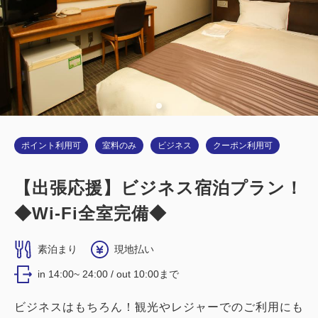
10,300
【禁煙】スタンダードシングルB
合計
円
2
禁煙
0.00m
1名
シングルサイズ / 幅90-130cm×1
詳細
今すぐ予約
Wi-Fiあり（無料）
大人
1
名
1
室
税・サービス料込
ポイント利用可
室料のみ
ビジネス
クーポン利用可
8,800
合計
円
【出張応援】ビジネス宿泊プラン！
◆Wi-Fi全室完備◆
詳細
今すぐ予約
素泊まり
現地払い
in 14:00~ 24:00 / out 10:00まで
【喫煙】スタンダードシングルB
ビジネスはもちろん！観光やレジャーでのご利用にも