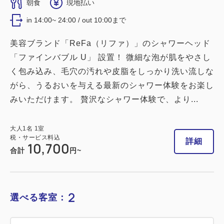
朝食
現地払い
in 14:00~ 24:00 / out 10:00まで
美容ブランド「ReFa（リファ）」のシャワーヘッド
「ファインバブル U」 設置！ 微細な泡が肌をやさし
く包み込み、毛穴の汚れや皮脂をしっかり洗い流しな
がら、うるおいを与える最新のシャワー体験をお楽し
みいただけます。 贅沢なシャワー体験で、より...
大人
1
名
1
室
税・サービス料込
詳細
10,700
合計
円~
2
選べる客室：