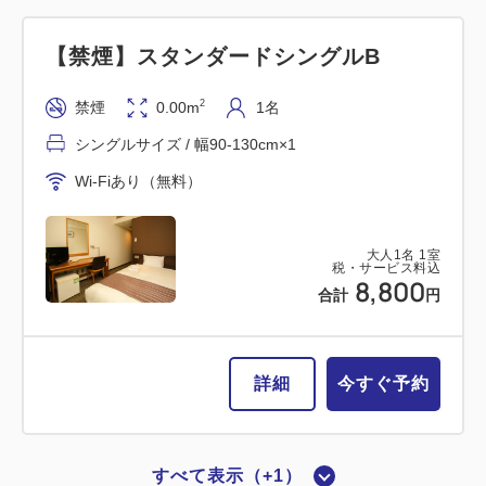
【禁煙】スタンダードシングルB
2
禁煙
0.00m
1名
シングルサイズ / 幅90-130cm×1
Wi-Fiあり（無料）
大人
1
名
1
室
税・サービス料込
8,800
合計
円
詳細
今すぐ予約
すべて表示（+1）