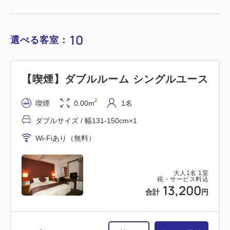
10
選べる客室：
【喫煙】ダブルルーム シングルユース
2
喫煙
0.00m
1名
ダブルサイズ / 幅131-150cm×1
Wi-Fiあり（無料）
大人
1
名
1
室
税・サービス料込
13,200
合計
円