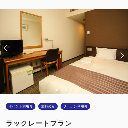
2
喫煙
0.00m
1名
シングルサイズ / 幅90-130cm×1
Wi-Fiあり（無料）
大人
1
名
1
室
税・サービス料込
9,400
合計
円
詳細
今すぐ予約
ポイント利用可
室料のみ
クーポン利用可
ラックレートプラン