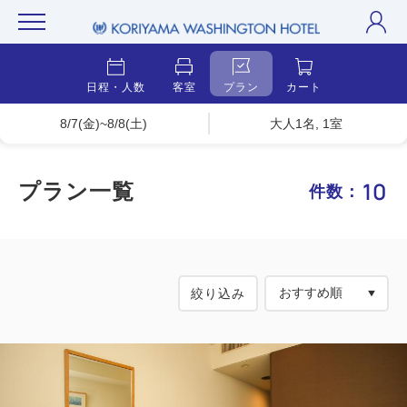
日程・人数
客室
プラン
カート
8/7(金)~8/8(土)
大人1名, 1室
10
プラン一覧
件数：
絞り込み