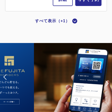
すべて表示（+1）
【喫煙】スタンダードシングルB
2
喫煙
0.00m
1名
シングルサイズ / 幅90-130cm×1
Wi-Fiあり（無料）
会員限定
大人
1
名
1
室
税・サービス料込
7,500
合計
円
詳細
今すぐ予約