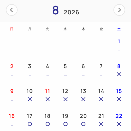
8
2026
焼き加減はお客様のお好みの焼き加減をスタッフまで
お気軽に
日
月
火
水
木
金
土
お申し付けくださいませ(^-^)
1
ボリューム満点のメニューですので、是非！！一度ご
賞味下さいませ(^O^)／
2
3
4
5
6
7
8
御予約お待ち申し上げております☆
9
10
11
12
13
14
15
■■■ご注意下さい■■■
※ご夕食は10Ｆ ガスライトでのご用意となりま
す。
16
17
18
19
20
21
22
営業時間：17：30～23：00（ラストオーダー
22：30）