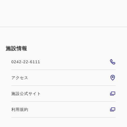
＜＜無線ＬＡＮ対応ルーム 料金無料＞＞
お気軽にスタッフにお申し出くださいませ。
施設情報
＜＜最大22時間ＳＴＡＹ＞＞
0242-22-6111
チェックイン14:00 ～ チェックアウト11:00
アクセス
＜＜駐車場＞＞
施設公式サイト
ホテル裏手に駐車場
（計90台、宿泊、会議、宴会利用者は無料）、
利用規約
※駐車場は先着順でのご利用をお願い致しておりま