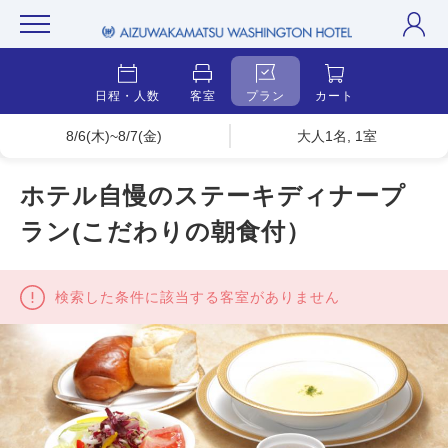
日程・人数
客室
プラン
カート
8/6(木)~8/7(金)
大人1名, 1室
ホテル自慢のステーキディナープ
ラン(こだわりの朝食付）
検索した条件に該当する客室がありません