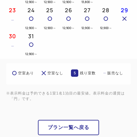
12,900
～
12,900
～
12,900
～
13,800
～
23
24
25
26
27
28
29
※令和6年9月1日（日）よりガスライトの営業形態が
変更となります。
12,900
～
12,900
～
12,900
～
12,900
～
12,900
～
営業時間：17：30～23：00（ラストオーダー
30
31
21：00）
定休日 ：毎週日曜日（日曜を含む連休の場合は連
12,900
～
休最終日になります）
5
空室あり
空室なし
残り室数
販売なし
【ご案内】
朝食は和洋ビュッフェ。
朝食時間は6:30～9:30迄となります。
※表示料金は予約できる1室1名1泊目の最安値。表示料金の通貨は
「円」です。
★添寝について★
お子様は添寝であれば無料でございます。
※添寝用の寝具・アメニティ・タオル類の追加はござ
プラン一覧へ戻る
いませんので予めご了承下さいませ。