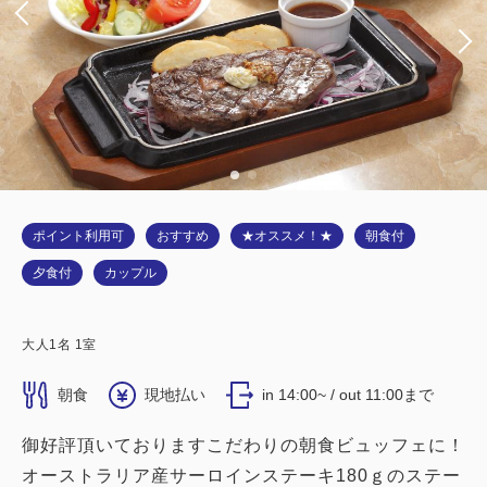
ポイント利用可
おすすめ
★オススメ！★
朝食付
夕食付
カップル
大人
1
名
1
室
朝食
現地払い
in 14:00~ / out 11:00まで
御好評頂いておりますこだわりの朝食ビュッフェに！
オーストラリア産サーロインステーキ180ｇのステー