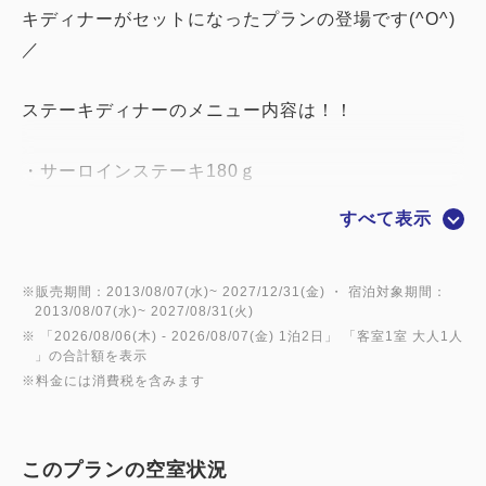
キディナーがセットになったプランの登場です(^O^)
／
ステーキディナーのメニュー内容は！！
・サーロインステーキ180ｇ
すべて表示
・本日のスープ（日替わり）
・ミニサラダ
※販売期間：2013/08/07(水)~ 2027/12/31(金) ・ 宿泊対象期間：
2013/08/07(水)~ 2027/08/31(火)
※ 「
2026/08/06(木)
- 2026/08/07(金)
1泊2日
」 「
客室1室 大人1人
・ライスorパン
」の合計額を表示
※料金には消費税を含みます
厳選したオーストラリア産のサーロインを使ったホテ
このプランの空室状況
ル自慢のディナーで御座います♪