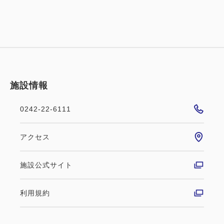
です！
※駐車場は先着順でのご利用をお願い致しておりま
す。
※満車の際には近隣の有料駐車場(一晩500円)をご案
内申し上げますので、予めご了承下さいませ。
施設情報
※大型車は事前に要問合せ
0242-22-6111
アクセス
施設公式サイト
利用規約