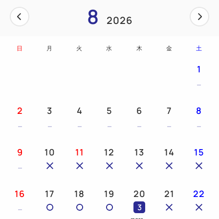
8
■■■ご注意下さい■■■
2026
※ご夕食は10Ｆ ガスライトでのご用意となりま
す。
日
月
火
水
木
金
土
営業時間：17：30～23：00（ラストオーダー
22：30）
1
※写真はイメージです。
※令和6年9月1日（日）よりガスライトの営業形態が
2
3
4
5
6
7
8
変更となります。
営業時間：17：30～23：00（ラストオーダー
21：00）
9
10
11
12
13
14
15
定休日 ：毎週日曜日（日曜を含む連休の場合は連
休最終日になります）
16
17
18
19
20
21
22
【ご案内】
3
朝食は和洋ビュッフェ。