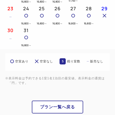
17,700
～
16,800
～
16,800
～
16,800
～
朝食時間は6:30～9:30迄となります。
23
24
25
26
27
28
29
★添寝について★
16,800
～
16,800
～
16,800
～
16,800
～
16,800
～
お子様は添寝であれば無料でございます。
30
31
※添寝用の寝具・アメニティ・タオル類の追加はござ
いませんので予めご了承下さいませ。
16,800
～
◆館内＆アクセスのご案内◆
5
空室あり
空室なし
残り室数
販売なし
<チェックイン １４：００><チェックアウト １
1：００>
また、館内全てが無線ＬＡＮにてインターネットに接
※表示料金は予約できる1室1名1泊目の最安値。表示料金の通貨は
「円」です。
続可能
アクセスについては、会津若松駅から徒歩３分とビジ
プラン一覧へ戻る
ネス・観光の拠点としてどこに行くにも抜群の好立地