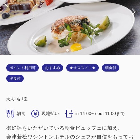
ポイント利用可
おすすめ
★オススメ！★
朝食付
夕食付
大人
1
名
1
室
朝食
現地払い
in 14:00~ / out 11:00まで
御好評をいただいている朝食ビュッフェに加え、
会津若松ワシントンホテルのシェフが自信をもってお