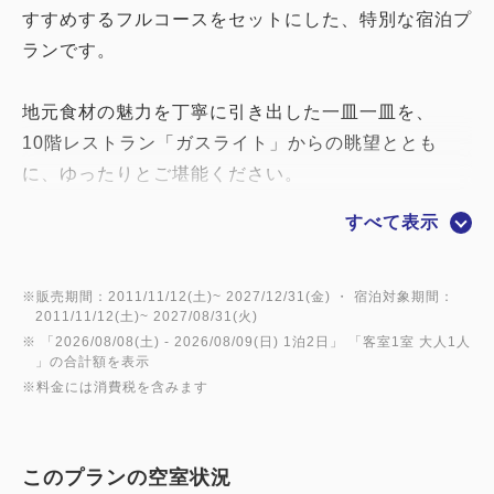
すすめするフルコースをセットにした、特別な宿泊プ
ランです。
地元食材の魅力を丁寧に引き出した一皿一皿を、
10階レストラン「ガスライト」からの眺望ととも
に、ゆったりとご堪能ください。
すべて表示
ご旅行の夜を、少し贅沢に。
記念日やご褒美滞在にもおすすめです。
※販売期間：2011/11/12(土)~ 2027/12/31(金) ・ 宿泊対象期間：
2011/11/12(土)~ 2027/08/31(火)
※フルコースディナーご利用のお客様は20：00まで
※ 「
2026/08/08(土)
- 2026/08/09(日)
1泊2日
」 「
客室1室 大人1人
にご来館お願い致します。
」の合計額を表示
※料金には消費税を含みます
一度ご賞味下さいませ(^O^)／
このプランの空室状況