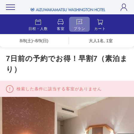
日程・人数
客室
プラン
カート
8/8(土)~8/9(日)
大人1名, 1室
7日前の予約でお得！早割7（素泊ま
り）
検索した条件に該当する客室がありません