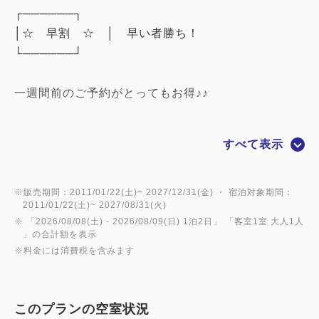
┌──────┐
│☆ 早割 ☆ │ 早い者勝ち！
└──────┘
一週間前のご予約がとってもお得♪♪
すでに決定している出張･･･
すべて表示
早めに準備している楽しい旅行･･･
そんな方々にぴったりな早割プラン★
※販売期間：2011/01/22(土)~ 2027/12/31(金) ・ 宿泊対象期間：
2011/01/22(土)~ 2027/08/31(火)
※ 「
2026/08/08(土)
- 2026/08/09(日)
1泊2日
」 「
客室1室 大人1人
まず！！！
」の合計額を表示
※料金には消費税を含みます
予定が決定したら会津若松ワシントンホテルにご予約
を･･･
このプランの空室状況
何ごとも早め早めに計画して、お得に宿泊しちゃいま