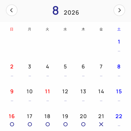
8
しょう♪♪
2026
◆館内＆アクセスのご案内◆
日
月
火
水
木
金
土
<チェックイン １４：００><チェックアウト １
1：００>
1
また、館内全てが無線ＬＡＮにてインターネットに接
続可能
2
3
4
5
6
7
8
アクセスについては、会津若松駅から徒歩３分とビジ
ネス・観光の拠点としてどこに行くにも抜群の好立地
9
10
11
12
13
14
15
です！
※駐車場は先着順でのご利用をお願い致しておりま
16
17
18
19
20
21
22
す。
※満車の際には近隣の有料駐車場(一晩500円)をご案