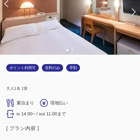
ポイント利用可
室料のみ
早割
大人
1
名
1
室
素泊まり
現地払い
in 14:00~ / out 11:00まで
[ プラン内容 ]