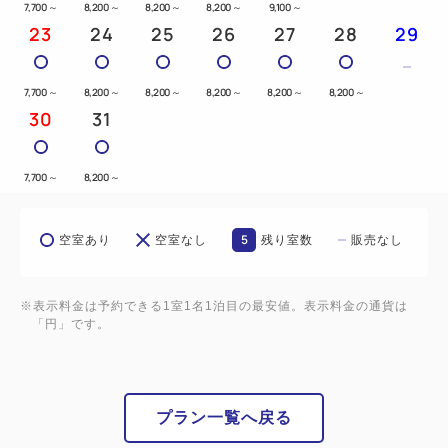
7,700
～
8,200
～
8,200
～
8,200
～
9,100
～
内申し上げますので、予めご了承下さいませ。
23
24
25
26
27
28
29
※大型車は事前に要問合せ
7,700
～
8,200
～
8,200
～
8,200
～
8,200
～
8,200
～
30
31
7,700
～
8,200
～
5
空室あり
空室なし
残り室数
販売なし
※表示料金は予約できる1室1名1泊目の最安値。表示料金の通貨は
「円」です。
プラン一覧へ戻る