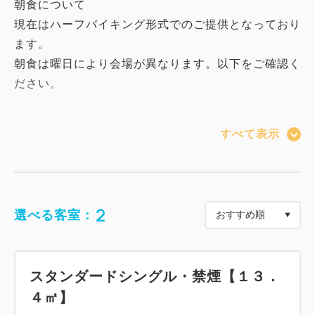
朝食について
現在はハーフバイキング形式でのご提供となっており
ます。
朝食は曜日により会場が異なります。以下をご確認く
ださい。
水～日曜日：日本料理 霞城（ホテル24階）
すべて表示
月曜日が祝日の場合は営業 火・水曜日お休み
月・火曜日：ぱっぷや（ホテル1階）
月曜日が祝日の場合はお休み 火・水曜日のご提供と
2
選べる客室：
なります。
※朝食時間は全日共通で 7:00～10:00（最終入場
スタンダードシングル・禁煙【１３．
9:30）となります。
４㎡】