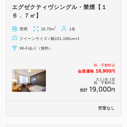
エグゼクティヴシングル・禁煙【１
６．７㎡】
2
禁煙
16.70m
1名
クイーンサイズ / 幅151-180cm×1
Wi-Fiあり（無料）
税・手数料込
18,900
会員価格
円
大人
1
名
1
室
税・手数料込
19,000
合計
円
空室なし