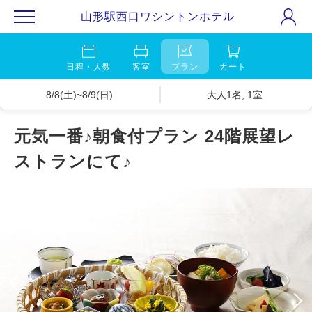
山形駅西口ワシントンホテル
日程・人数
客室
プラン
カート
8/8(土)~8/9(日)
大人1名, 1室
元気一番♪朝食付プラン 24階展望レ
ストランにて♪