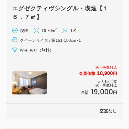
エグゼクティヴシングル・喫煙【１
６．７㎡】
2
喫煙
16.70m
1名
クイーンサイズ / 幅151-180cm×1
Wi-Fiあり（無料）
税・手数料込
18,900
会員価格
円
大人
1
名
1
室
税・手数料込
19,000
合計
円
空室なし