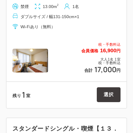
１９階～２１階に客室があり、山形の眺望が楽しめま
2
禁煙
13.00m
1名
す。
ダブルサイズ / 幅131-150cm×1
特に夜景は最高です。
ベッドサイズは１４０センチのダブルベッドを採用し
Wi-Fiあり（無料）
ています。
内側タイプのお部屋は夜景がご覧いただけないので、
税・手数料込
16,900
会員価格
円
入浴剤サービス！エグゼクティヴシングルは１７０セ
大人
1
名
1
室
ンチのクイーンサイズ採用！
税・手数料込
17,000
合計
円
～客室案内（全客室対応）～
◇Ｗｉ－Ｆｉ対応
1
◇加湿空気清浄機
選択
残り
室
◇低反発まくら
◇消臭スプレー
～駐車場のご案内～
スタンダードシングル・喫煙【１３．