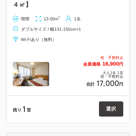
◆ホテル入居ビル「霞城セントラル」の「霞城セント
４㎡】
ラルパーキング」 をご利用下さいませ
2
◆１泊１回券（７７０円）
喫煙
13.00m
1名
◆入庫は夜０時までですので、その前にお入り下さい
ダブルサイズ / 幅131-150cm×1
◆車高２．１メートルまで
Wi-Fiあり（無料）
※自動二輪車は入庫出来ません
税・手数料込
館内には・・・
16,900
会員価格
円
飲食店舗、コンビニ（ファミリーマート）、銀行、Ａ
大人
1
名
1
室
税・手数料込
ＴＭ、郵便局、映画館、産業科学館などがございま
17,000
合計
円
1
選択
残り
室