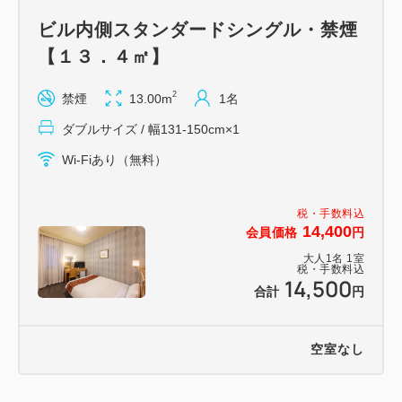
ビル内側スタンダードシングル・禁煙
【１３．４㎡】
2
禁煙
13.00m
1名
ダブルサイズ / 幅131-150cm×1
Wi-Fiあり（無料）
税・手数料込
14,400
会員価格
円
大人
1
名
1
室
税・手数料込
14,500
合計
円
空室なし