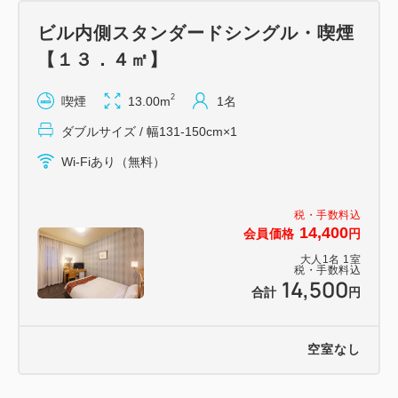
ビル内側スタンダードシングル・喫煙
【１３．４㎡】
2
喫煙
13.00m
1名
ダブルサイズ / 幅131-150cm×1
Wi-Fiあり（無料）
税・手数料込
14,400
会員価格
円
大人
1
名
1
室
税・手数料込
14,500
合計
円
空室なし