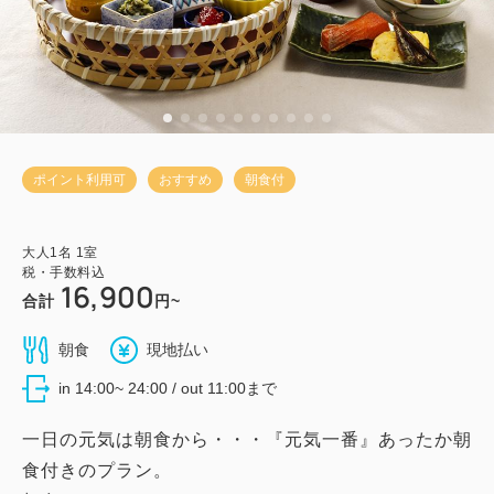
ポイント利用可
おすすめ
朝食付
大人
1
名
1
室
税・手数料込
16,900
合計
円~
朝食
現地払い
in 14:00~ 24:00 / out 11:00まで
一日の元気は朝食から・・・『元気一番』あったか朝
食付きのプラン。