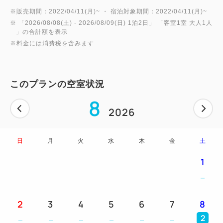
※販売期間：2022/04/11(月)~ ・ 宿泊対象期間：2022/04/11(月)~
※ 「
2026/08/08(土)
- 2026/08/09(日)
1泊2日
」 「
客室1室 大人1人
」の合計額を表示
※料金には消費税を含みます
このプランの空室状況
8
2026
日
月
火
水
木
金
土
1
2
3
4
5
6
7
8
2