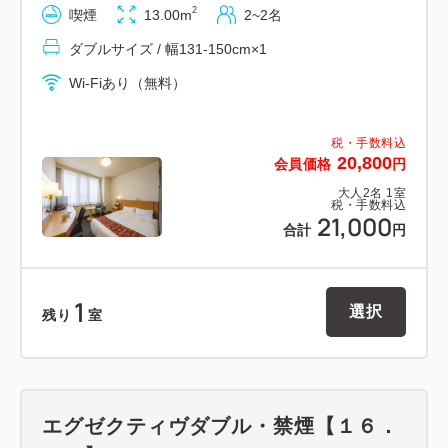
2
喫煙
13.00m
2~2名
◇消臭スプレー
ダブルサイズ / 幅131-150cm×1
～駐車場のご案内～
Wi-Fiあり（無料）
◆ホテル入居ビル「霞城セントラル」の「霞城セント
ラルパーキング」 をご利用下さいませ
税・手数料込
20,800
会員価格
円
◆１泊１回券（７７０円）
大人
2
名
1
室
◆入庫は夜０時までですので、その前にお入り下さい
税・手数料込
21,000
◆車高２．１メートルまで
合計
円
※自動二輪車は入庫出来ません
1
館内には・・・
選択
残り
室
飲食店舗、コンビニ（ファミリーマート）、銀行、Ａ
ＴＭ、郵便局、映画館、産業科学館などがございま
エグゼクティヴダブル・禁煙【１６．