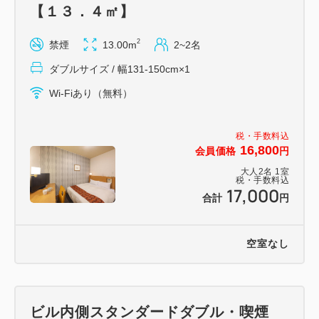
【１３．４㎡】
2
禁煙
13.00m
2~2名
ダブルサイズ / 幅131-150cm×1
Wi-Fiあり（無料）
税・手数料込
16,800
会員価格
円
大人
2
名
1
室
税・手数料込
17,000
合計
円
空室なし
ビル内側スタンダードダブル・喫煙