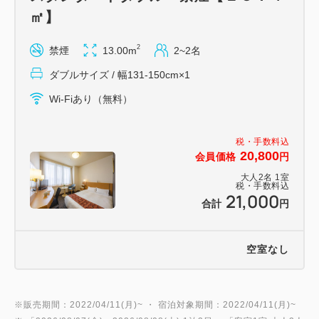
㎡】
2
禁煙
13.00m
2~2名
ダブルサイズ / 幅131-150cm×1
Wi-Fiあり（無料）
税・手数料込
20,800
会員価格
円
大人
2
名
1
室
税・手数料込
21,000
合計
円
空室なし
※販売期間：2022/04/11(月)~ ・ 宿泊対象期間：2022/04/11(月)~