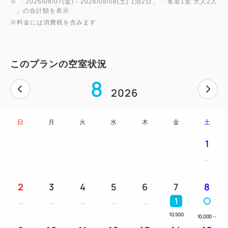
※ 「
2026/08/07(金)
- 2026/08/08(土)
1泊2日
」 「
客室1室 大人2人
」の合計額を表示
※料金には消費税を含みます
このプランの空室状況
8
2026
日
月
火
水
木
金
土
1
2
3
4
5
6
7
8
1
10,500
10,000
～