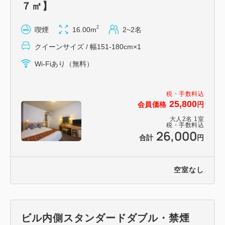
７㎡】
2
喫煙
16.00m
2~2名
クイーンサイズ / 幅151-180cm×1
Wi-Fiあり（無料）
税・手数料込
25,800
会員価格
円
大人
2
名
1
室
税・手数料込
26,000
合計
円
空室なし
ビル内側スタンダードダブル・禁煙