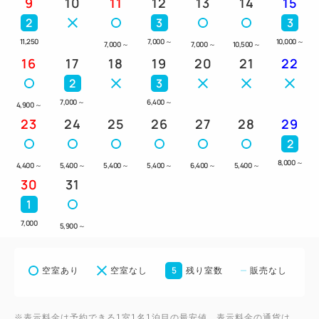
9
10
11
12
13
14
15
2
3
3
11,250
7,000
～
10,000
～
7,000
～
7,000
～
10,500
～
16
17
18
19
20
21
22
2
3
7,000
～
6,400
～
4,900
～
23
24
25
26
27
28
29
2
8,000
～
4,400
～
5,400
～
5,400
～
5,400
～
6,400
～
5,400
～
30
31
1
7,000
5,900
～
5
空室あり
空室なし
残り室数
販売なし
※表示料金は予約できる1室1名1泊目の最安値。表示料金の通貨は