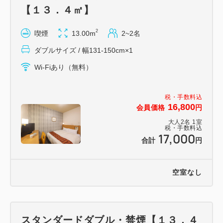
【１３．４㎡】
2
喫煙
13.00m
2~2名
ダブルサイズ / 幅131-150cm×1
Wi-Fiあり（無料）
税・手数料込
16,800
会員価格
円
大人
2
名
1
室
税・手数料込
17,000
合計
円
空室なし
スタンダードダブル・禁煙【１３．４