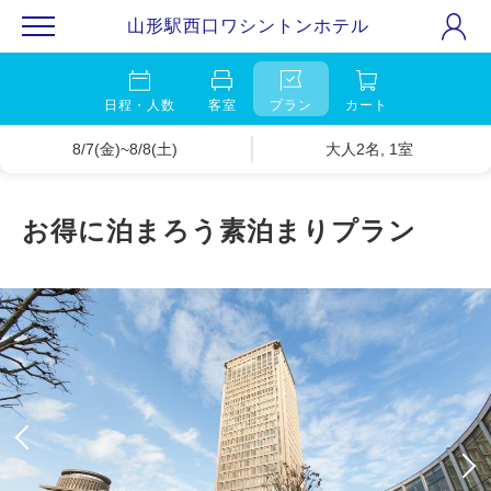
山形駅西口ワシントンホテル
日程・人数
客室
プラン
カート
8/7(金)~8/8(土)
大人2名, 1室
お得に泊まろう素泊まりプラン