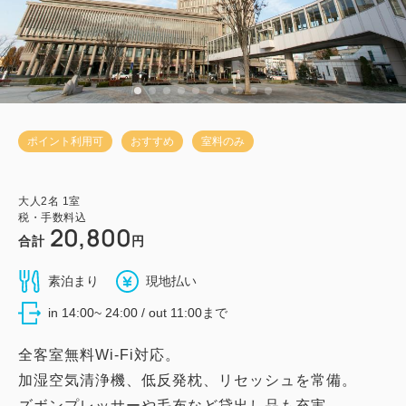
ポイント利用可
おすすめ
室料のみ
大人
2
名
1
室
税・手数料込
20,800
合計
円
素泊まり
現地払い
in 14:00~ 24:00 / out 11:00まで
全客室無料Wi-Fi対応。
加湿空気清浄機、低反発枕、リセッシュを常備。
ズボンプレッサーや毛布など貸出し品も充実。