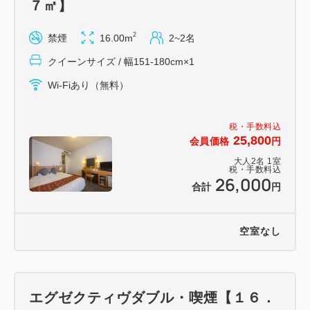
７㎡】
2
禁煙
16.00m
2~2名
クイーンサイズ / 幅151-180cm×1
Wi-Fiあり（無料）
税・手数料込
25,800
会員価格
円
大人
2
名
1
室
税・手数料込
26,000
合計
円
空室なし
エグゼクティヴダブル・喫煙【１６．