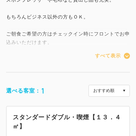
もちろんビジネス以外の方もＯＫ。
ご朝食ご希望の方はチェックイン時にフロントでお申
込みいただけます。
すべて表示
お財布に優しいお得なプラン。
ビジネスマンにおすすめです。
もちろん観光の方もご利用下さい。
1
選べる客室：
ご朝食はフロントでお申し込みいただけます。
～客室案内（全客室対応）～
スタンダードダブル・喫煙【１３．４
◇Ｗｉ－Ｆｉ対応
㎡】
◇加湿空気清浄機
◇低反発まくら