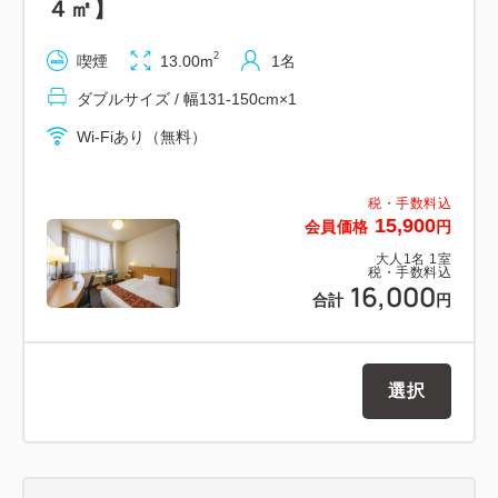
４㎡】
2
喫煙
13.00m
1名
ダブルサイズ / 幅131-150cm×1
Wi-Fiあり（無料）
税・手数料込
15,900
会員価格
円
大人
1
名
1
室
税・手数料込
16,000
合計
円
選択