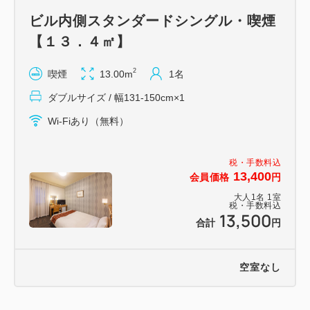
ビル内側スタンダードシングル・喫煙
【１３．４㎡】
2
喫煙
13.00m
1名
ダブルサイズ / 幅131-150cm×1
Wi-Fiあり（無料）
税・手数料込
13,400
会員価格
円
大人
1
名
1
室
税・手数料込
13,500
合計
円
空室なし