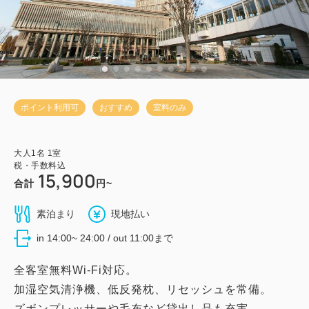
ポイント利用可
おすすめ
室料のみ
大人
1
名
1
室
税・手数料込
15,900
合計
円~
素泊まり
現地払い
in 14:00~ 24:00 / out 11:00まで
全客室無料Wi-Fi対応。
加湿空気清浄機、低反発枕、リセッシュを常備。
ズボンプレッサーや毛布など貸出し品も充実。