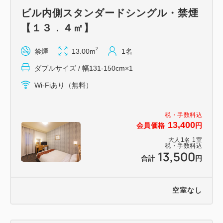
ビル内側スタンダードシングル・禁煙
【１３．４㎡】
2
禁煙
13.00m
1名
ダブルサイズ / 幅131-150cm×1
Wi-Fiあり（無料）
税・手数料込
13,400
会員価格
円
大人
1
名
1
室
税・手数料込
13,500
合計
円
空室なし