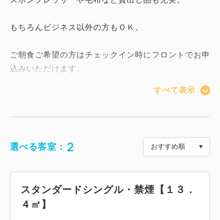
もちろんビジネス以外の方もＯＫ。
ご朝食ご希望の方はチェックイン時にフロントでお申
込みいただけます。
すべて表示
お財布に優しいお得なプラン。
ビジネスマンにおすすめです。
もちろん観光の方もご利用下さい。
2
選べる客室：
ご朝食はフロントでお申し込みいただけます。
～客室案内（全客室対応）～
スタンダードシングル・禁煙【１３．
◇Ｗｉ－Ｆｉ対応
４㎡】
◇加湿空気清浄機
◇低反発まくら