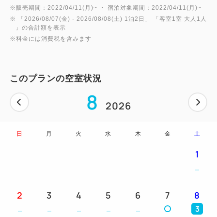
※販売期間：2022/04/11(月)~ ・ 宿泊対象期間：2022/04/11(月)~
※ 「
2026/08/07(金)
- 2026/08/08(土)
1泊2日
」 「
客室1室 大人1人
」の合計額を表示
※料金には消費税を含みます
このプランの空室状況
8
2026
日
月
火
水
木
金
土
1
2
3
4
5
6
7
8
3