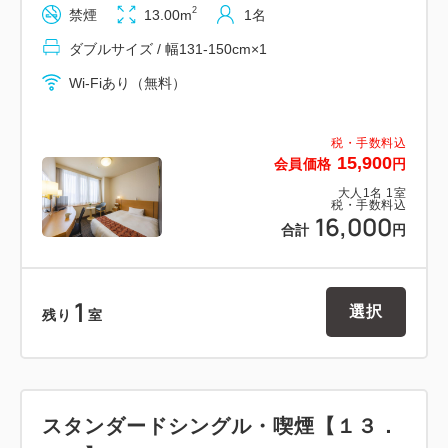
2
禁煙
13.00m
1名
◇消臭スプレー
ダブルサイズ / 幅131-150cm×1
～駐車場のご案内～
Wi-Fiあり（無料）
◆ホテル入居ビル「霞城セントラル」の「霞城セント
ラルパーキング」 をご利用下さいませ
税・手数料込
15,900
会員価格
円
◆１泊１回券（７７０円）
大人
1
名
1
室
◆入庫は夜０時までですので、その前にお入り下さい
税・手数料込
16,000
◆車高２．１メートルまで
合計
円
※自動二輪車は入庫出来ません
1
館内には・・・
選択
残り
室
飲食店舗、コンビニ（ファミリーマート）、銀行、Ａ
ＴＭ、郵便局、映画館、産業科学館などがございま
スタンダードシングル・喫煙【１３．