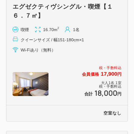
エグゼクティヴシングル・喫煙【１
６．７㎡】
2
喫煙
16.70m
1名
クイーンサイズ / 幅151-180cm×1
Wi-Fiあり（無料）
税・手数料込
17,900
会員価格
円
大人
1
名
1
室
税・手数料込
18,000
合計
円
空室なし