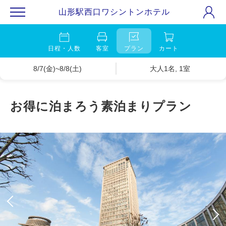
山形駅西口ワシントンホテル
日程・人数
客室
プラン
カート
8/7(金)~8/8(土)
大人1名, 1室
お得に泊まろう素泊まりプラン