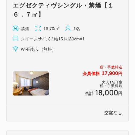
エグゼクティヴシングル・禁煙【１
６．７㎡】
2
禁煙
16.70m
1名
クイーンサイズ / 幅151-180cm×1
Wi-Fiあり（無料）
税・手数料込
17,900
会員価格
円
大人
1
名
1
室
税・手数料込
18,000
合計
円
空室なし