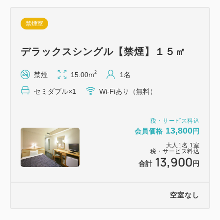
禁煙室
デラックスシングル【禁煙】１５㎡
2
禁煙
15.00m
1名
セミダブル×1
Wi-Fiあり（無料）
税・サービス料込
13,800
会員価格
円
大人
1
名
1
室
税・サービス料込
13,900
合計
円
空室なし