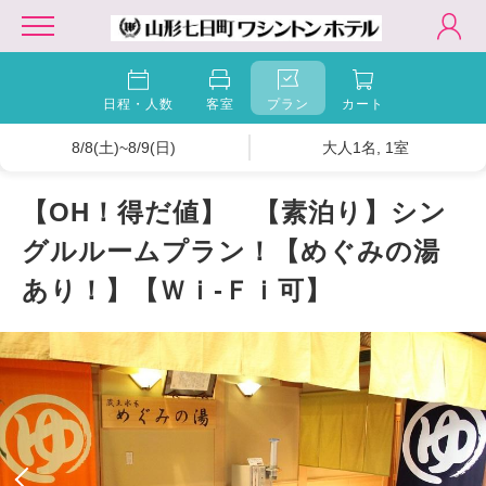
日程・人数
客室
プラン
カート
8/8(土)~8/9(日)
大人1名, 1室
【OH！得だ値】 【素泊り】シン
グルルームプラン！【めぐみの湯
あり！】【Ｗｉ-Ｆｉ可】