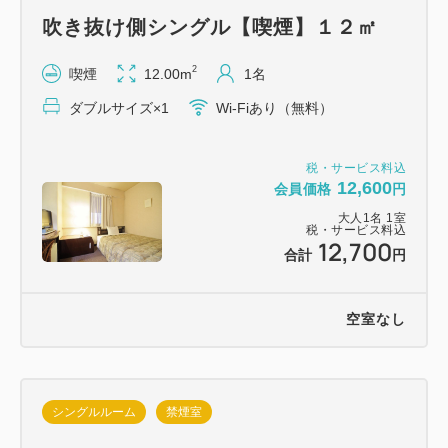
の疲れをゆったりと癒していただけます。ご宿泊の方
吹き抜け側シングル【喫煙】１２㎡
は無料。
ご利用時間：朝6：00～10：00、夜16：00～0：
2
喫煙
12.00m
1名
00。
ダブルサイズ×1
Wi-Fiあり（無料）
☆市内中心部の七日町に位置し大飲食街に隣接、人気
税・サービス料込
の「山形屋台村」まで徒歩１分！
12,600
会員価格
円
大人
1
名
1
室
☆観光施設文翔館やJA山形県ビル、商工会議所ビ
税・サービス料込
12,700
合計
円
ル、山形市役所など官庁・オフィス街も徒歩１分。
☆全室インターネット（Wi-Fi）配備、加湿機能付き
空室なし
空気清浄器、消臭スプレー（リセッシュ）常備。
☆通常１０時のチェックアウトを、本予約の方特典と
シングルルーム
禁煙室
して１１時までサービス！