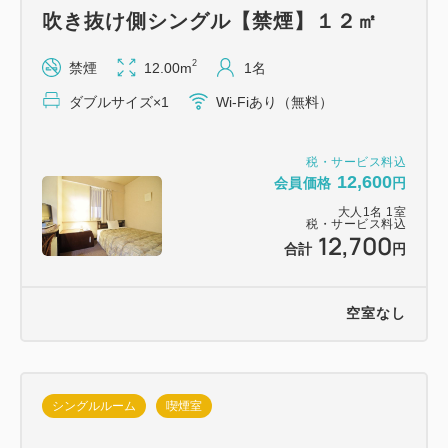
吹き抜け側シングル【禁煙】１２㎡
☆ホテル１階に24時間コンビニ「ローソン」あり
（酒・タバコ販売）。
2
禁煙
12.00m
1名
ダブルサイズ×1
Wi-Fiあり（無料）
☆駐車場ご利用の方はホテル西となりの「エチゴヤパ
ーキング」へお停めください。（15：30～翌朝10：
税・サービス料込
30まで750円・この時間帯以外は別料金が必要です、
12,600
会員価格
円
また夜0：00～朝6：00は入出庫不可。）
大人
1
名
1
室
税・サービス料込
12,700
合計
円
空室なし
シングルルーム
喫煙室