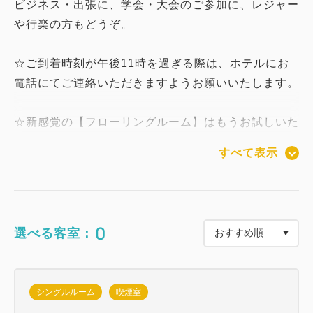
ビジネス・出張に、学会・大会のご参加に、レジャー
や行楽の方もどうぞ。
☆ご到着時刻が午後11時を過ぎる際は、ホテルにお
電話にてご連絡いただきますようお願いいたします。
☆新感覚の【フローリングルーム】はもうお試しいた
だけましたか？
すべて表示
スリッパも脱いでリラックス感◎ このプランにはフ
ローリングルームもございます。ぜひ一度ご利用くだ
さい。☆シンプルな素泊まりプランです。
0
選べる客室：
☆館内１階には館内浴場「めぐみの湯」がございま
す。
ひのきの香漂う、落着いたお風呂。蔵王水系の地下水
シングルルーム
喫煙室
を地下100ｍより汲み上げた体に優しいお湯です。旅