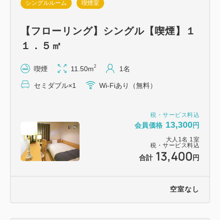
シングルルーム
喫煙室
【フローリング】シングル【喫煙】１
１．５㎡
2
喫煙
11.50m
1名
セミダブル×1
Wi-Fiあり（無料）
税・サービス料込
13,300
会員価格
円
大人
1
名
1
室
税・サービス料込
13,400
合計
円
空室なし