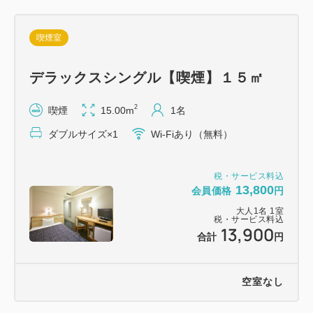
喫煙室
デラックスシングル【喫煙】１５㎡
2
喫煙
15.00m
1名
ダブルサイズ×1
Wi-Fiあり（無料）
税・サービス料込
13,800
会員価格
円
大人
1
名
1
室
税・サービス料込
13,900
合計
円
空室なし