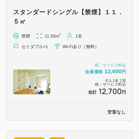
スタンダードシングル【禁煙】１１．
５㎡
2
禁煙
11.50m
1名
セミダブル×1
Wi-Fiあり（無料）
税・サービス料込
12,600
会員価格
円
大人
1
名
1
室
税・サービス料込
12,700
合計
円
空室なし