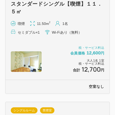
スタンダードシングル【喫煙】１１．
５㎡
2
喫煙
11.50m
1名
セミダブル×1
Wi-Fiあり（無料）
税・サービス料込
12,600
会員価格
円
大人
1
名
1
室
税・サービス料込
12,700
合計
円
空室なし
シングルルーム
禁煙室