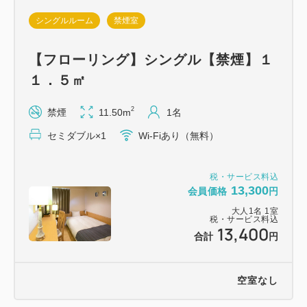
シングルルーム
禁煙室
【フローリング】シングル【禁煙】１
１．５㎡
2
禁煙
11.50m
1名
セミダブル×1
Wi-Fiあり（無料）
税・サービス料込
13,300
会員価格
円
大人
1
名
1
室
税・サービス料込
13,400
合計
円
空室なし