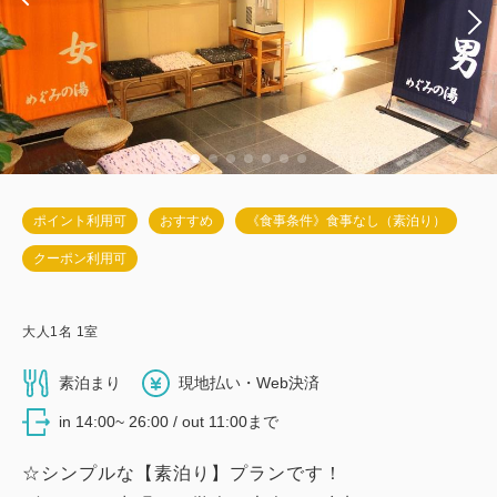
ポイント利用可
おすすめ
《食事条件》食事なし（素泊り）
クーポン利用可
大人
1
名
1
室
素泊まり
現地払い・Web決済
in 14:00~ 26:00 / out 11:00まで
☆シンプルな【素泊り】プランです！