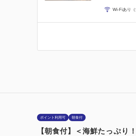
Wi-Fiあり
喫煙ルーム
2024・2
喫煙
Wi-Fiあり
ポイント利用可
朝食付
【朝食付】＜海鮮たっぷり