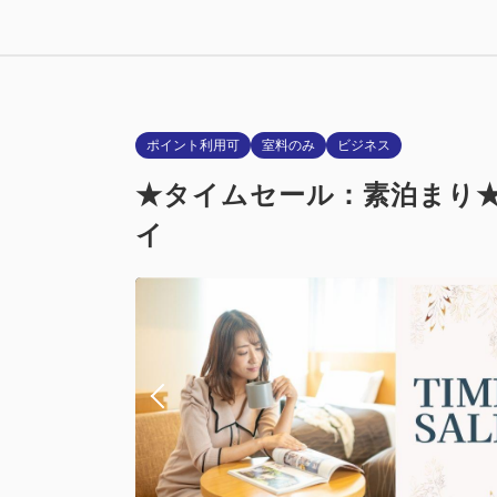
2024・2
喫煙
Wi-Fiあり
ポイント利用可
室料のみ
ビジネス
★タイムセール：素泊まり★
イ