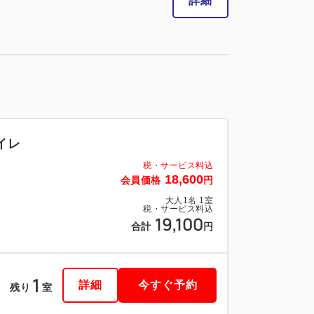
詳細
イレ
税・サービス料込
18,600
会員価格
円
大人
1
名
1
室
税・サービス料込
19,100
合計
円
1
詳細
今すぐ予約
残り
室