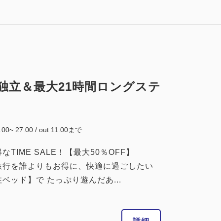
税・サービス料込
23,000
会員価格
円
大人
1
名
1
室
税・サービス料込
23,500
合計
円
独立＆最大21時間ロングステ
1
詳細
今すぐ予約
残り
室
4:00~ 27:00 / out 11:00まで
IME SALE！【最大50％OFF】
旅行を誰よりもお得に、快適に過ごしたい
ッド】で たっぷり遊んだあ...