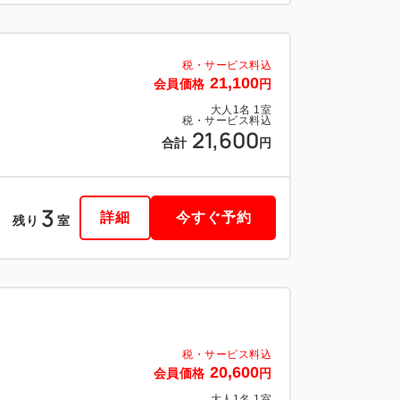
税・サービス料込
21,100
会員価格
円
大人
1
名
1
室
税・サービス料込
21,600
合計
円
3
詳細
今すぐ予約
残り
室
税・サービス料込
20,600
会員価格
円
大人
1
名
1
室