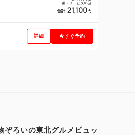
税・サービス料込
21,100
合計
円
詳細
今すぐ予約
税・サービス料込
20,600
会員価格
円
大人
1
名
1
室
税・サービス料込
21,100
合計
円
物ぞろいの東北グルメビュッ
1
詳細
今すぐ予約
残り
室