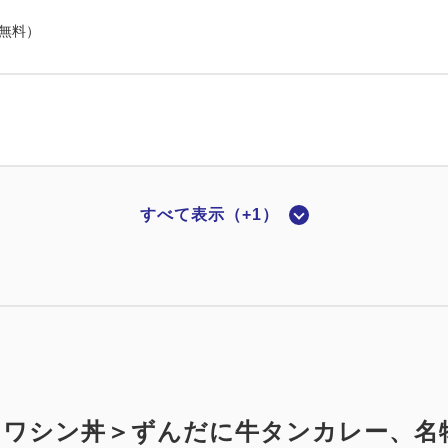
（無料）
すべて表示（+1）
5年改装＜喫煙＞PCデスク付ダブル：18平米／独立バス
2
18.00m
1~2名
ダブルサイズ / 幅131-150cm×1
（無料）
！ワシン丼＞ずんだに牛タンカレー、名