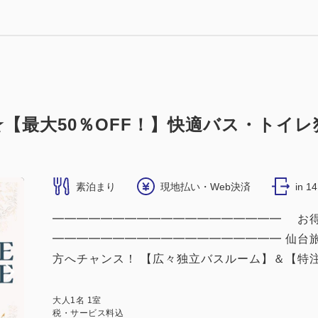
5年改装＜喫煙＞PCデスク付ダブル：18平米／独立バス
2
18.00m
1~2名
ダブルサイズ / 幅131-150cm×1
（無料）
【最大50％OFF！】快適バス・トイレ
素泊まり
現地払い・Web決済
in 1
━━━━━━━━━━━━━━━━━━━ お得なT
━━━━━━━━━━━━━━━━━━━ 仙台
方へチャンス！ 【広々独立バスルーム】＆【特注ベ
大人
1
名
1
室
税・サービス料込