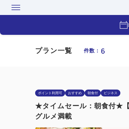
6
プラン一覧
件数：
ポイント利用可
おすすめ
朝食付
ビジネス
★タイムセール：朝食付★【
グルメ満載