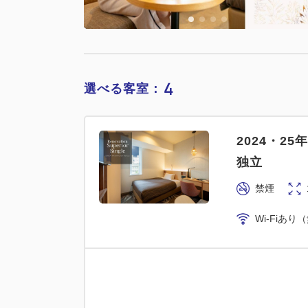
4
選べる客室：
2024・2
独立
禁煙
Wi-Fiあり