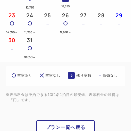
16,550
■お部屋は「18平米～」と、キャリーケースを広げて
12,750
23
24
25
26
27
28
29
も余裕のある空間。
■コンビニ直結で、ちょっとした買い物も楽々。
■お支払いは各種クレジットカード他、QRコード決
14,050
～
11,250
～
17,940
～
30
31
済にも対応！
観光・ビジネスどんなニーズにもマッチし、
10,650
～
ゆっくりと旅の疲れを癒していただける空間をご用意
しております。
5
空室あり
空室なし
残り室数
販売なし
※表示料金は予約できる1室1名1泊目の最安値。表示料金の通貨は
━━SDGs・環境保護への取り組み━━
「円」です。
プラスチック製品の削減のため、お部屋にご用意する
アメニティを必要最小限にしております。
追加分はフロント横のアメニティバーにてご準備して
プラン一覧へ戻る
おりますので、ご利用分をお部屋までお持ちくださ