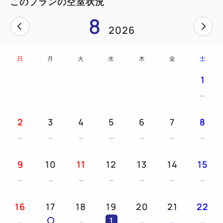
このプランの空室状況
●【ずんだ】を使ったご当地スイーツなどのデザート
8
も。別腹まで満腹、満足！
2026
●「朝パン派」の皆様へ、洋食メニューも豊富にご用
意しております。
日
月
火
水
木
金
土
1
━━朝食のご案内━━
【会場】ボンジュール・プリュ
【営業時間】平日6:30～10:00／土日祝7:00～
2
3
4
5
6
7
8
10:30（最終入店30分前）
9
10
11
12
13
14
15
━━ご宿泊のおすすめPOINT♪━━
■【JR仙台駅西口より徒歩３分】観光にもビジネスに
も最適の立地です。
16
17
18
19
20
21
22
■【全室バス＆トイレ独立】で、快適・清潔にお過ご
1
しいただけます。