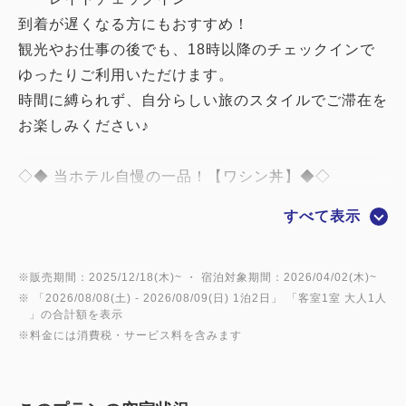
到着が遅くなる方にもおすすめ！
観光やお仕事の後でも、18時以降のチェックインで
ゆったりご利用いただけます。
時間に縛られず、自分らしい旅のスタイルでご滞在を
お楽しみください♪
◇◆ 当ホテル自慢の一品！【ワシン丼】◆◇
「みやぎサーモン」をメインに、しらすや三陸産めか
すべて表示
ぶなど海の幸をたっぷり瓶詰めに！
炊きたてごはんにのせれば、朝から笑顔こぼれる幸せ
な時間がはじまります。
※販売期間：2025/12/18(木)~ ・ 宿泊対象期間：2026/04/02(木)~
※ 「
2026/08/08(土)
- 2026/08/09(日)
1泊2日
」 「
客室1室 大人1人
」の合計額を表示
●とろとろに煮込んだ【牛タンカレー】は、お子様で
※料金には消費税・サービス料を含みます
も食べられる甘口仕上げ。
●【郷土料理】でほっこり心和む♪仙台麩の卵とじ・
玉こんにゃく・笹かまぼこなど。