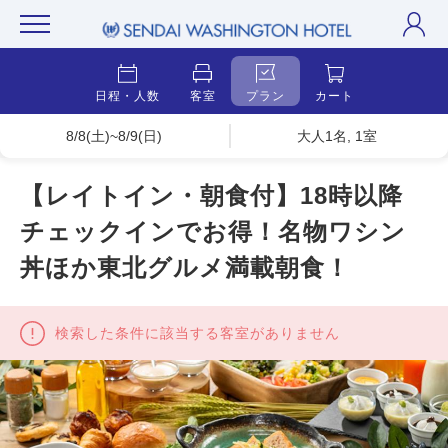
日程・人数
客室
プラン
カート
8/8(土)~8/9(日)
大人1名, 1室
【レイトイン・朝食付】18時以降
チェックインでお得！名物ワシン
丼ほか東北グルメ満載朝食！
検索した条件に該当する客室がありません