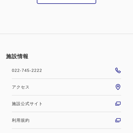
い。
━━ご案内━━
・チェックイン18時～／チェックアウト11時
・お子様（0～11歳）の添い寝は1ベッドにつき1名様
施設情報
まで無料です。
※お食事、寝具及びアメニティは付いておりません
022-745-2222
・当館には無料の駐車場はございません。
近隣の提携駐車場は、公式ホームページをご確認くだ
アクセス
施設公式サイト
利用規約