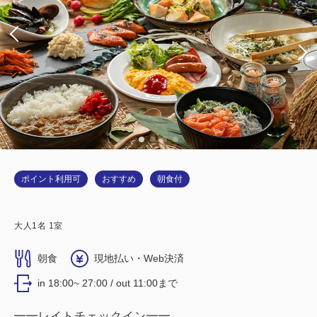
ポイント利用可
おすすめ
朝食付
大人
1
名
1
室
朝食
現地払い・Web決済
in 18:00~ 27:00 / out 11:00まで
━━レイトチェックイン━━