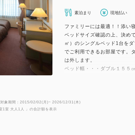
素泊まり
現地払い
ファミリーには最適！！添い
ベッドサイズ確認の上、決め
㎡）のシングルベッド1台をダ
でご利用できるお部屋です。
は外します。
ベッド幅・・・ダブル１５５㎝
キストラベッド８５cm幅×２
注意：特別にダブルベッド等
っております。
対象期間：2015/02/02(月)~ 2026/12/31(木)
室1室 大人1人
」の合計額を表示