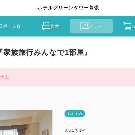
ホテルグリーンタワー幕張
日程・人数
客室
プラン
 『家族旅行みんなで1部屋』
せん
おすすめ
大人
1
名
1
室