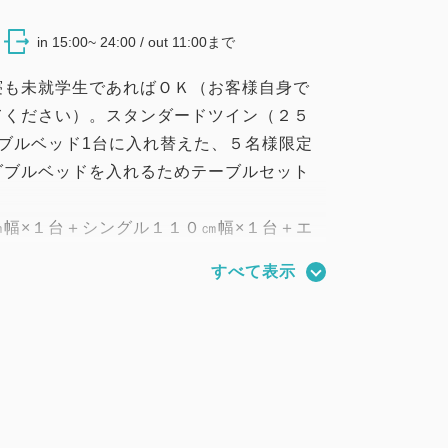
in 15:00~ 24:00 / out 11:00まで
寝も未就学生であればＯＫ（お客様自身で
てください）。スタンダードツイン（２５
ブルベッド1台に入れ替えた、５名様限定
ダブルベッドを入れるためテーブルセット
幅×１台＋シングル１１０㎝幅×１台＋エ
台。
すべて表示
沢山ベッドを入れてますので、相当狭くな