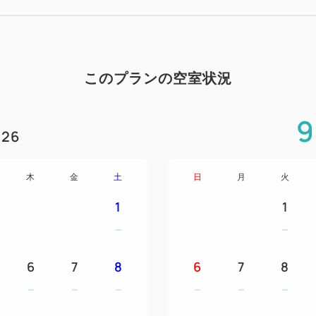
このプランの空室状況
9
26
木
金
土
日
月
火
1
1
6
7
8
6
7
8