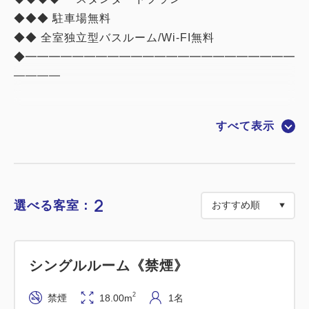
◆◆◆ 駐車場無料
◆◆ 全室独立型バスルーム/Wi-FI無料
◆━━━━━━━━━━━━━━━━━━━━━━━
━━━━
■おすすめポイント
すべて表示
① 全室独立したバスルーム完備
ゆったりとしたバスタイムをお過ごしくださ
い
② 全室にWiFi環境を完備
2
選べる客室：
③ 全室に天井埋込形「ナノイー」発生機Panasonic
「エアイー」を設置
お部屋のニオイを脱臭します
シングルルーム《禁煙》
④ 安心のセキュリティ
ルームキー連動型エレベーター採用で、
2
禁煙
18.00m
1名
お客様以外のフロアの立ち入りを防止