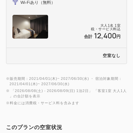
Wi-Fiあり（無料）
■お知らせ
2022年4月1日より、「プラスチック資源循環促進
法」に基づき、客室内のアメニティは歯ブラシのみと
大人
1
名
1
室
税・サービス料込
させていただきます。その他アメニティは、3階に設
12,400
合計
円
置のフリーアメニティーコーナーからお持ちください
ますよう、お願い申し上げます。
空室なし
※販売期間：2021/04/01(木)~ 2027/06/30(水) ・ 宿泊対象期間：
2021/04/01(木)~ 2027/06/30(水)
※ 「
2026/08/08(土)
- 2026/08/09(日)
1泊2日
」 「
客室1室 大人1人
」の合計額を表示
※料金には消費税・サービス料を含みます
このプランの空室状況