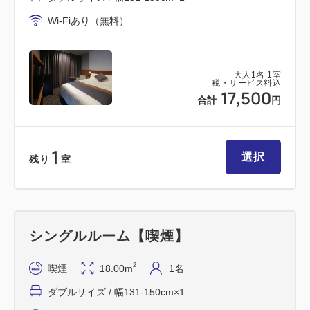
JR五井駅（市原)⇒木更津駅まで24分
Wi-Fiあり（無料）
大人
1
名
1
室
税・サービス料込
17,500
【高速バスで】
合計
円
・羽田空港より 約40分
・東京駅より 約60分
1
・横浜駅より 約55分
選択
残り
室
・品川駅より 約65分
・新宿駅より 約70分
【お車で】
シングルルーム【喫煙】
・東京横浜方面よりお越しの方
2
喫煙
18.00m
1名
東京湾アクアライン⇒木更津金田ICより約10分
館山自動車道⇒木更津北ICより約10分
ダブルサイズ / 幅131-150cm×1