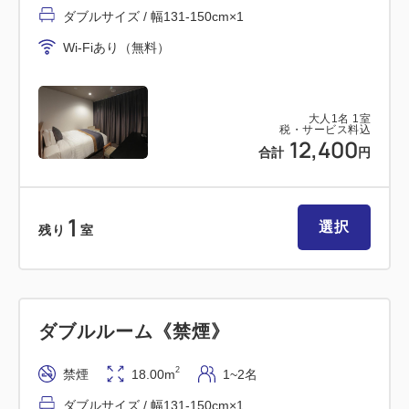
ダブルサイズ / 幅131-150cm×1
■おすすめポイント
Wi-Fiあり（無料）
① 全室独立したバスルーム完備
ゆったりとしたバスタイムをお過ごしくださ
い
大人
1
名
1
室
② 全室にWiFi環境を完備
税・サービス料込
12,400
③ 全室に天井埋込形「ナノイー」発生機Panasonic
合計
円
「エアイー」を設置
お部屋のニオイを脱臭します
1
選択
④ 安心のセキュリティ
残り
室
ルームキー連動型エレベーター採用で、
お客様以外のフロアの立ち入りを防止
ダブルルーム《禁煙》
■アクセス
【電車で】
2
禁煙
18.00m
1~2名
・JR木更津駅(東口)から徒歩1分
ダブルサイズ / 幅131-150cm×1
JR袖ヶ浦駅⇒木更津駅まで7分