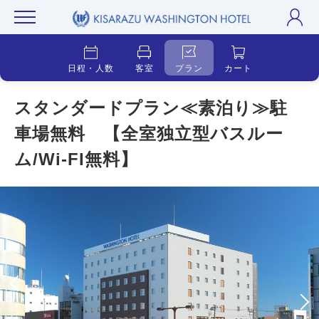
日程・人数
客室
プラン
カート
スタンダードプラン≪素泊り≫駐
車場無料 【全室独立型バスルー
ム/Wi-FI無料】