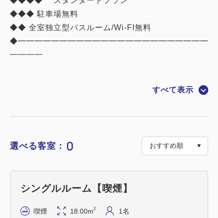
◆◆◆◆ スタンダードプラン
◆◆◆ 駐車場無料
◆◆ 全室独立型バスルーム/Wi-FI無料
◆━━━━━━━━━━━━━━━━━━━━━━━
━━━━
■おすすめポイント
すべて表示
① 全室独立したバスルーム完備
ゆったりとしたバスタイムをお過ごしくださ
い
② 全室にWiFi環境を完備
0
選べる客室：
③ 全室に天井埋込形「ナノイー」発生機Panasonic
「エアイー」を設置
お部屋のニオイを脱臭します
シングルルーム【喫煙】
④ 安心のセキュリティ
ルームキー連動型エレベーター採用で、
2
喫煙
18.00m
1名