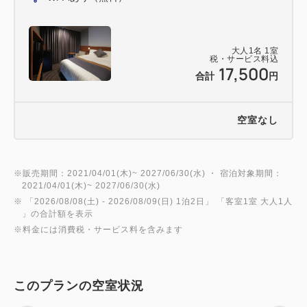
JR袖ヶ浦駅⇒木更津駅まで7分
JR五井駅（市原)⇒木更津駅まで24分
大人
1
名
1
室
税・サービス料込
17,500
合計
円
【高速バスで】
・羽田空港より 約40分
空室なし
・東京駅より 約60分
・横浜駅より 約55分
・品川駅より 約65分
※販売期間：2021/04/01(木)~ 2027/06/30(水) ・ 宿泊対象期間：
2021/04/01(木)~ 2027/06/30(水)
・新宿駅より 約70分
※ 「
2026/08/08(土)
- 2026/08/09(日)
1泊2日
」 「
客室1室 大人1人
」の合計額を表示
【お車で】
※料金には消費税・サービス料を含みます
・東京横浜方面よりお越しの方
東京湾アクアライン⇒木更津金田ICより約10分
このプランの空室状況
館山自動車道⇒木更津北ICより約10分