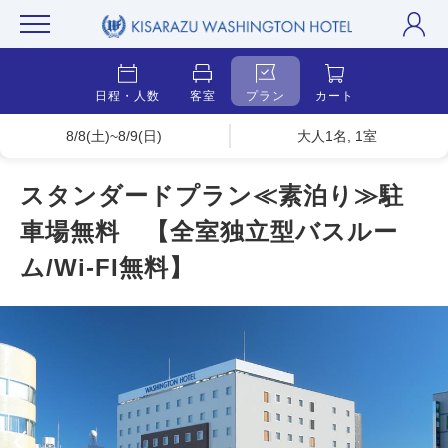
日程・人数
客室
プラン
カート
8/8(土)~8/9(日)
大人1名, 1室
スタンダードプラン≪素泊り≫駐
車場無料 【全室独立型バスルー
ム/Wi-FI無料】