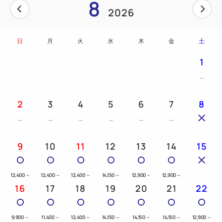
8
2026
■お知らせ
2022年4月1日より、「プラスチック資源循環促進
法」に基づき、客室内のアメニティは歯ブラシのみと
日
月
火
水
木
金
土
させていただきます。その他アメニティは、3階に設
1
置のフリーアメニティーコーナーからお持ちください
ますよう、お願い申し上げます。
2
3
4
5
6
7
8
9
10
11
12
13
14
15
12,400
～
12,400
～
12,400
～
14,150
～
12,900
～
12,900
～
16
17
18
19
20
21
22
9,900
～
11,400
～
12,400
～
14,150
～
14,150
～
14,150
～
12,900
～