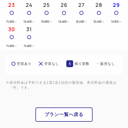
23
24
25
26
27
28
29
11,400
～
12,400
～
13,600
～
12,400
～
12,400
～
12,400
～
14,150
～
30
31
11,400
～
11,400
～
5
空室あり
空室なし
残り室数
販売なし
※表示料金は予約できる1室1名1泊目の最安値。表示料金の通貨は
「円」です。
プラン一覧へ戻る