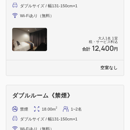
お客様以外のフロアの立ち入りを防止
ダブルサイズ / 幅131-150cm×1
■おすすめポイント
Wi-Fiあり（無料）
① 全室独立したバスルーム完備
ゆったりとしたバスタイムをお過ごしくださ
い
大人
1
名
1
室
② 全室にWiFi環境を完備
税・サービス料込
12,400
③ 全室に天井埋込形「ナノイー」発生機Panasonic
合計
円
「エアイー」を設置
お部屋のニオイを脱臭します
空室なし
④ 安心のセキュリティ
ルームキー連動型エレベーター採用で、
お客様以外のフロアの立ち入りを防止
ダブルルーム《禁煙》
■アクセス
2
禁煙
18.00m
1~2名
【電車で】
ダブルサイズ / 幅131-150cm×1
・JR木更津駅(東口)から徒歩1分
Wi-Fiあり（無料）