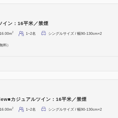
・専用駐車場はございません
可・先着順）
・喫煙スペース、自動販売機
ツイン：16平米／禁煙
ご確認ください。
2
16.00m
1~2名
シングルサイズ / 幅90-130cm×2
（無料）
iew■カジュアルツイン：16平米／禁煙
2
16.00m
1~2名
シングルサイズ / 幅90-130cm×2