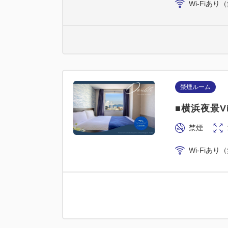
Wi-Fiあり
禁煙ルーム
■横浜夜景V
禁煙
Wi-Fiあり