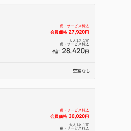
。提携駐車場をご利用ください。（予約不
、製氷機、電子レンジあり。館内マップを
税・サービス料込
27,920
会員価格
円
大人
1
名
1
室
税・サービス料込
28,420
合計
円
空室なし
税・サービス料込
30,020
会員価格
円
大人
1
名
1
室
税・サービス料込