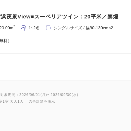
浜夜景View■スーペリアツイン：20平米／禁煙
2
20.00m
1~2名
シングルサイズ / 幅90-130cm×2
（無料）
対象期間：2026/06/01(月)~ 2026/09/30(水)
室1室 大人1人
」の合計額を表示