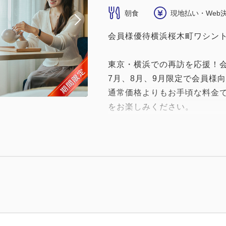
朝食
現地払い・Web
会員様優待横浜桜木町ワシン
東京・横浜での再訪を応援！
7月、8月、9月限定で会員様
通常価格よりもお手頃な料金
をお楽しみください。
━━ご朝食━━
「海鮮×中華」で目覚める、
こだわり朝食の最後の仕上げ
ャンビュー！】
●名物メニュー【三崎マグロ】
お造り・お寿司はもちろん、