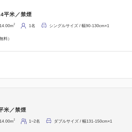
に！
当館シェフこだわり仕入れのマ
14平米／禁煙
●本場横浜で味わう【中華メニ
2
14.00m
1名
シングルサイズ / 幅90-130cm×1
定番「シュウマイ」・トッピ
●種類豊富なメニュー
（無料）
・サラダにフレッシュフルー
・横浜発祥「ナポリタン」・
トも！
5階 ダイニング＆バー ベイサイ
9:00）
※仕入れ状況によりメニュー
4平米／禁煙
━━横浜のご滞在は当館がお
●3つの駅からすぐ！快適アク
2
14.00m
1~2名
ダブルサイズ / 幅131-150cm×1
・JR桜木町駅：南改札東口 徒