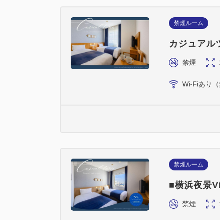
禁煙ルーム
カジュアル
禁煙
Wi-Fiあり
禁煙ルーム
■横浜夜景V
禁煙