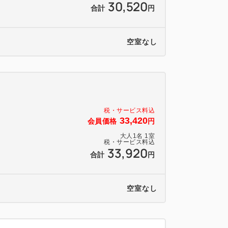
30,520
合計
円
空室なし
税・サービス料込
33,420
会員価格
円
大人
1
名
1
室
税・サービス料込
33,920
合計
円
空室なし