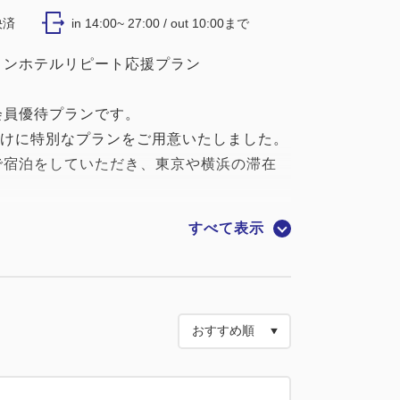
決済
in 14:00~ 27:00 / out 10:00まで
トンホテルリピート応援プラン
会員優待プランです。
向けに特別なプランをご用意いたしました。
で宿泊をしていただき、東京や横浜の滞在
すべて表示
港町・横浜の贅沢朝ごはん。
は、【パノラマの窓から見渡す絶景オーシ
旬のお魚とあわせて自分好みの「海鮮丼」