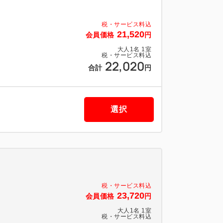
グロを朝からたっぷりと♪
税・サービス料込
21,520
会員価格
円
ュー】
ングが自由に楽しめる「中華粥」
大人
1
名
1
室
税・サービス料込
22,020
合計
円
ツ、和洋のお惣菜やパンまで。
最新型「自動パンケーキマシン」やデザー
選択
ド ［利用時間］6:30～9:30（最終入店
が変更になる場合がございます。
税・サービス料込
すすめ！━━
23,720
会員価格
円
セス
大人
1
名
1
室
歩1分
税・サービス料込