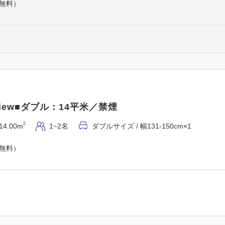
（無料）
・横浜市営地下鉄 桜木町駅：北
・みなとみらい線 馬車道駅：1
●早めの【14時チェックイン
●併設施設「クロスゲート」
●【専用ICロッカー完備】で
●フェイスマスクなど充実の
アも好評。
iew■ダブル：14平米／禁煙
■専用ラウンジ‐THE FUJITA
2
14.00m
1~2名
ダブルサイズ / 幅131-150cm×1
コーヒーなどのフリードリン
（無料）
［利用時間］8:00～20:00
■ご案内
・チェックイン14:00～27:0
・添い寝（小学生以下）は、ベ
・客室階数の指定は承ってお