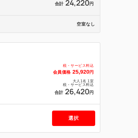
24,220
合計
円
1口 徒歩2分
b出口 徒歩3分
】で、観光途中の休憩にも。
空室なし
では、飲食店・コンビニなど充実
、ご宿泊前後の荷物預かりも無料！
アメニティ。セパレートタイプのルームウェ
税・サービス料込
25,920
会員価格
円
 MEMBERS会員様限定
大人
1
名
1
室
クをご提供しております。
税・サービス料込
26,420
合計
円
0、チェックアウト10:00
選択
ッド1台につき1名までになります。
りません。