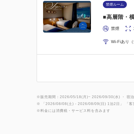
禁煙ルーム
■高層階・横
禁煙
Wi-Fiあり
※販売期間：2026/05/18(月)~ 2026/09/30(水) ・ 宿泊
※ 「
2026/08/08(土)
- 2026/08/09(日)
1泊2日
」 「
客
※料金には消費税・サービス料を含みます