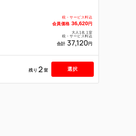
税・サービス料込
36,620
会員価格
円
大人
1
名
1
室
税・サービス料込
37,120
合計
円
2
選択
残り
室