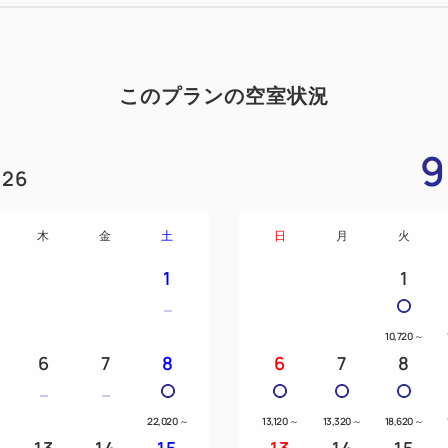
このプランの空室状況
9
26
木
金
土
日
月
火
1
1
10,720
～
6
7
8
6
7
8
22,020
～
13,120
～
13,320
～
18,620
～