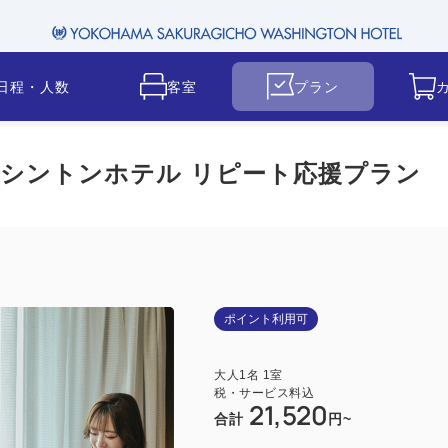
日程・人数
客室
プラン
シントンホテル リピート応援プラン
ポイント利用可
大人
1
名
1
室
税・サービス料込
21,520
合計
円~