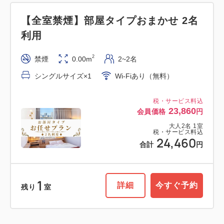
【全室禁煙】部屋タイプおまかせ 2名
利用
2
禁煙
0.00m
2~2名
シングルサイズ×1
Wi-Fiあり（無料）
税・サービス料込
23,860
会員価格
円
大人
2
名
1
室
税・サービス料込
24,460
合計
円
1
詳細
今すぐ予約
残り
室