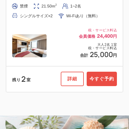
2
禁煙
21.50m
1~2名
シングルサイズ×2
Wi-Fiあり（無料）
税・サービス料込
24,400
会員価格
円
大人
2
名
1
室
税・サービス料込
25,000
合計
円
2
詳細
今すぐ予約
残り
室