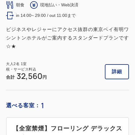
朝食
現地払い・Web決済
in 14:00~ 29:00 / out 11:00まで
ビジネスやレジャーにアクセス抜群の東京ベイ有明ワ
シントンホテルがご案内するスタンダードプランです
☆★
大人
2
名
1
室
税・サービス料込
詳細
32,560
合計
円
1
選べる客室：
【全室禁煙】フローリング デラックス