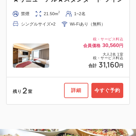
2
禁煙
21.50m
1~2名
シングルサイズ×2
Wi-Fiあり（無料）
税・サービス料込
30,560
会員価格
円
大人
2
名
1
室
税・サービス料込
31,160
合計
円
2
詳細
今すぐ予約
残り
室