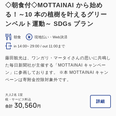
◇朝食付◇MOTTAINAI から始め
る！～10 本の植樹を叶えるグリー
ンベルト運動～ SDGs プラン
朝食
現地払い・Web決済
in 14:00~ 29:00 / out 11:00まで
藤田観光は、ワンガリ・マータイさんの思いに共鳴し
た毎日新聞社が主催する「MOTTAINAI キャンペー
ン」に参画しております。 ※本 MOTTAINAI キャン
ペーンは寄附金控除対象外です。
大人
2
名
1
室
税・サービス料込
詳細
30,560
合計
円