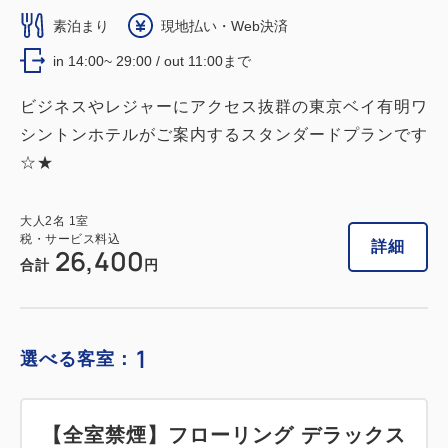
素泊まり
現地払い・Web決済
in 14:00~ 29:00 / out 11:00まで
ビジネスやレジャーにアクセス抜群の東京ベイ有明ワ
シントンホテルがご案内するスタンダードプランです
☆★
大人
2
名
1
室
税・サービス料込
詳細
26,400
合計
円
1
選べる客室：
【全室禁煙】フローリング デラックス