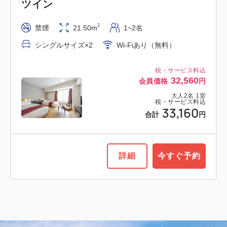
ツイン
2
禁煙
21.50m
1~2名
シングルサイズ×2
Wi-Fiあり（無料）
税・サービス料込
32,560
会員価格
円
大人
2
名
1
室
税・サービス料込
33,160
合計
円
詳細
今すぐ予約