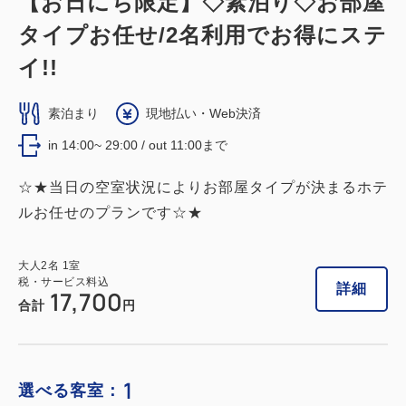
【お日にち限定】◇素泊り◇お部屋
タイプお任せ/2名利用でお得にステ
イ!!
素泊まり
現地払い・Web決済
in 14:00~ 29:00 / out 11:00まで
☆★当日の空室状況によりお部屋タイプが決まるホテ
ルお任せのプランです☆★
大人
2
名
1
室
税・サービス料込
詳細
17,700
合計
円
1
選べる客室：