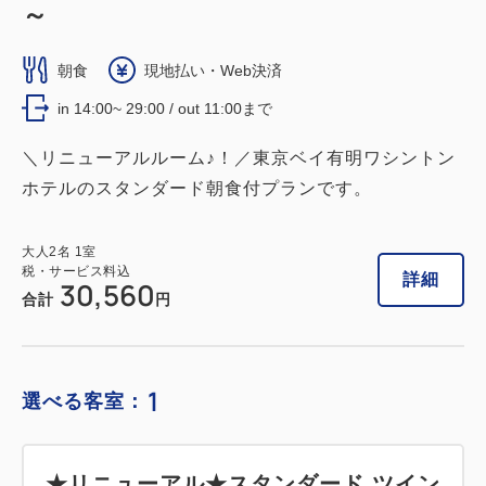
～
朝食
現地払い・Web決済
in 14:00~ 29:00 / out 11:00まで
＼リニューアルルーム♪！／東京ベイ有明ワシントン
ホテルのスタンダード朝食付プランです。
大人
2
名
1
室
税・サービス料込
詳細
30,560
合計
円
1
選べる客室：
★リニューアル★スタンダード ツイン