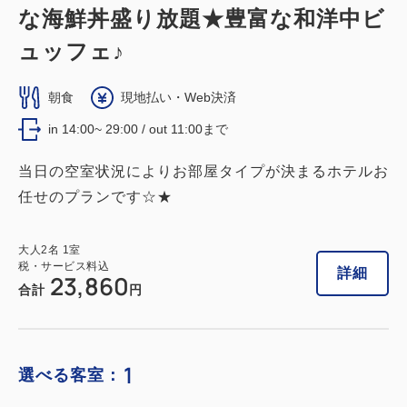
な海鮮丼盛り放題★豊富な和洋中ビ
ュッフェ♪
朝食
現地払い・Web決済
in 14:00~ 29:00 / out 11:00まで
当日の空室状況によりお部屋タイプが決まるホテルお
任せのプランです☆★
大人
2
名
1
室
税・サービス料込
詳細
23,860
合計
円
1
選べる客室：