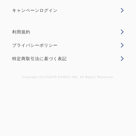
キャンペーンログイン
空室カレンダー
利用規約
プライバシーポリシー
ポイント利用可
特定商取引法に基づく表記
【駐車場付き！】12:00レイトアウ
Copyright (C) FUJITA KANKO INC. All Rights Reserved.
ト！小学生まで添い寝無料！ファミ
リーにおすすめ♪車でお出かけプラ
ン～朝食付き～
朝食
現地払い・Web決済
in 14:00~ 23:00 / out 12:00まで