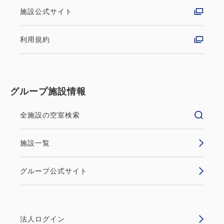
THE FUJITA MEMBERS会員限定
施設公式サイト
リニューアル記念プラン～朝食付～
利用規約
朝食
現地払い
in 14:00~ 29:00 / out 11:00まで
グループ施設情報
このたび、ロビーと客室の大規模リニューアルを記念
して、THE FUJITA MEMBERS会員様だけのお得な
全施設の空室検索
特別宿泊プランをご用意しました。 会員様限定の特
典として、カーテン生地をアップサイクルした「オリ
施設一覧
ジナルトートバッグ」と、夏のお出かけに便利な「オ
リ...
グループ公式サイト
空室なし
詳細
法人ログイン