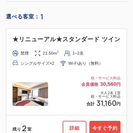
1
選べる客室：
★リニューアル★スタンダード ツイン
2
禁煙
21.50m
1~2名
シングルサイズ×2
Wi-Fiあり（無料）
税・サービス料込
30,560
会員価格
円
大人
2
名
1
室
税・サービス料込
31,160
合計
円
2
詳細
今すぐ予約
残り
室