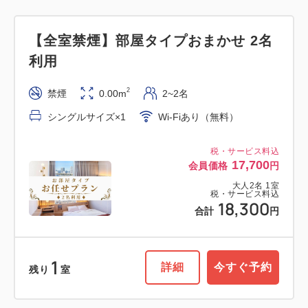
【全室禁煙】部屋タイプおまかせ 2名
利用
2
禁煙
0.00m
2~2名
シングルサイズ×1
Wi-Fiあり（無料）
税・サービス料込
17,700
会員価格
円
大人
2
名
1
室
税・サービス料込
18,300
合計
円
1
詳細
今すぐ予約
残り
室