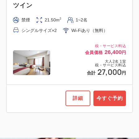
ツイン
2
禁煙
21.50m
1~2名
シングルサイズ×2
Wi-Fiあり（無料）
税・サービス料込
26,400
会員価格
円
大人
2
名
1
室
税・サービス料込
27,000
合計
円
詳細
今すぐ予約