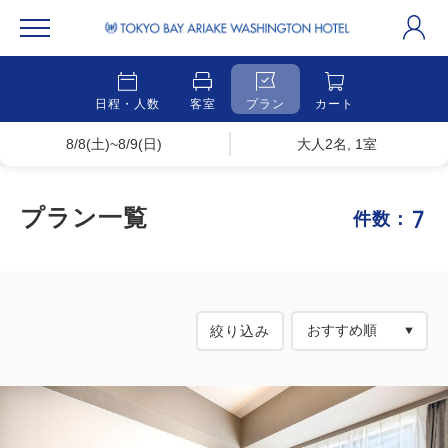
日程・人数
客室
プラン
カート
8/8(土)~8/9(日)
大人2名, 1室
7
プラン一覧
件数：
絞り込み