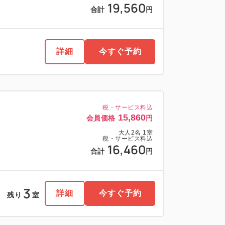
19,560
合計
円
詳細
今すぐ予約
税・サービス料込
15,860
会員価格
円
大人
2
名
1
室
税・サービス料込
16,460
合計
円
3
詳細
今すぐ予約
残り
室