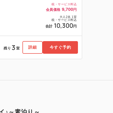
税・サービス料込
9,700
会員価格
円
大人
2
名
1
室
税・サービス料込
10,300
合計
円
3
詳細
今すぐ予約
残り
室
イ♪～素泊り～