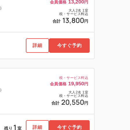
13,200
会員価格
円
料）
大人
2
名
1
室
税・サービス料込
13,800
合計
円
詳細
今すぐ予約
税・サービス料込
19,950
会員価格
円
料）
大人
2
名
1
室
税・サービス料込
20,550
合計
円
1
詳細
今すぐ予約
残り
室