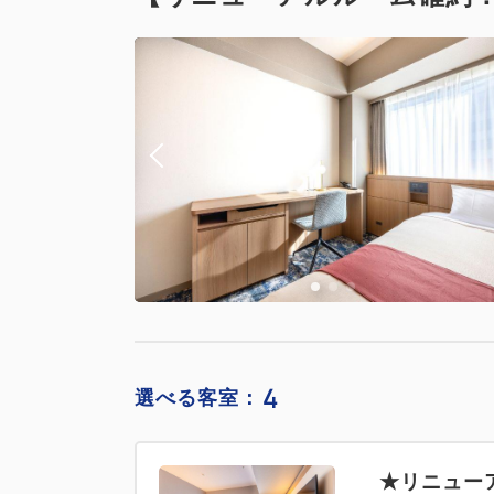
4
選べる客室：
★リニュー