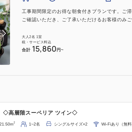
工事期間限定のお得な朝食付きプランです。ご滞
ご確認いただき、ご了承いただけるお客様のみご
大人
2
名
1
室
税・サービス料込
15,860
合計
円~
】◇高層階スーペリア ツイン◇
2
21.50m
1~2名
シングルサイズ×2
Wi-Fiあり（無