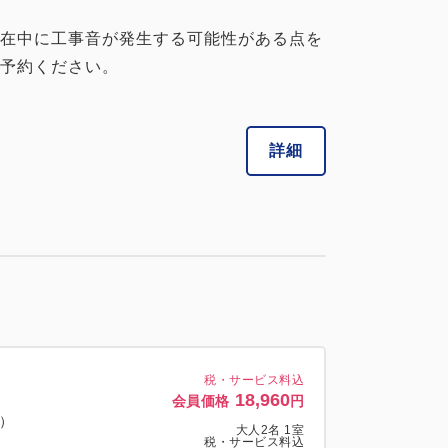
在中に工事音が発生する可能性がある点を
予約ください。
詳細
税・サービス料込
18,960
会員価格
円
料）
大人
2
名
1
室
税・サービス料込