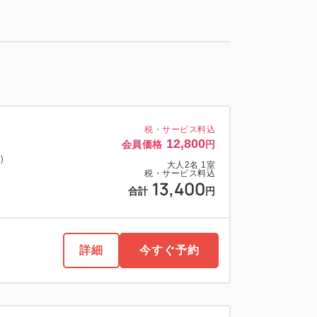
税・サービス料込
12,800
会員価格
円
料）
大人
2
名
1
室
税・サービス料込
13,400
合計
円
詳細
今すぐ予約