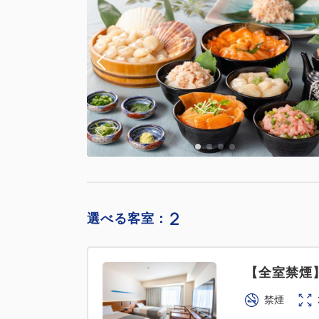
2
選べる客室：
【全室禁煙
禁煙