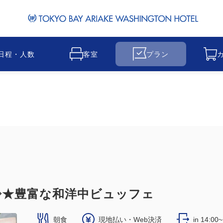
日程・人数
客室
プラン
◇★豊富な和洋中ビュッフェ
朝食
現地払い・Web決済
in 14:00