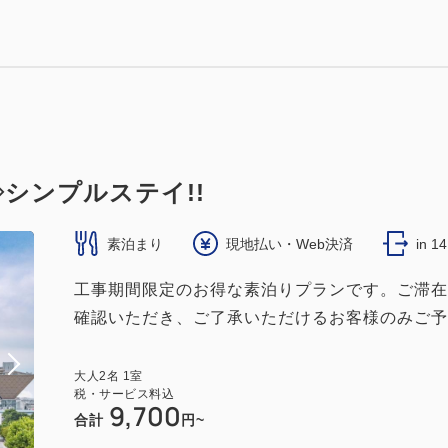
シンプルステイ!!
素泊まり
現地払い・Web決済
in 1
工事期間限定のお得な素泊りプランです。ご滞在
確認いただき、ご了承いただけるお客様のみご予
大人
2
名
1
室
税・サービス料込
9,700
合計
円~