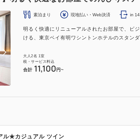
素泊まり
現地払い・Web決済
in 1
明るく快適にリニューアルされたお部屋で、ビジ
ける、東京ベイ有明ワシントンホテルのスタンダ
大人
2
名
1
室
税・サービス料込
11,100
合計
円~
アル★カジュアル ツイン