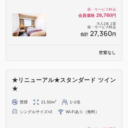
税・サービス料込
26,760
会員価格
円
大人
2
名
1
室
税・サービス料込
27,360
合計
円
空室なし
★リニューアル★スタンダード ツイン
★
2
禁煙
21.50m
1~2名
シングルサイズ×2
Wi-Fiあり（無料）