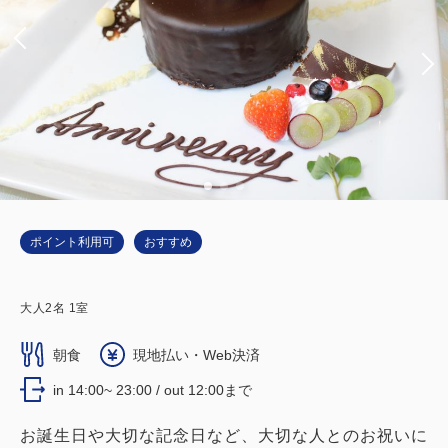
ポイント利用可
おすすめ
大人
2
名
1
室
朝食
現地払い・Web決済
in 14:00~ 23:00 / out 12:00まで
お誕生日や大切な記念日など、大切な人とのお祝いに