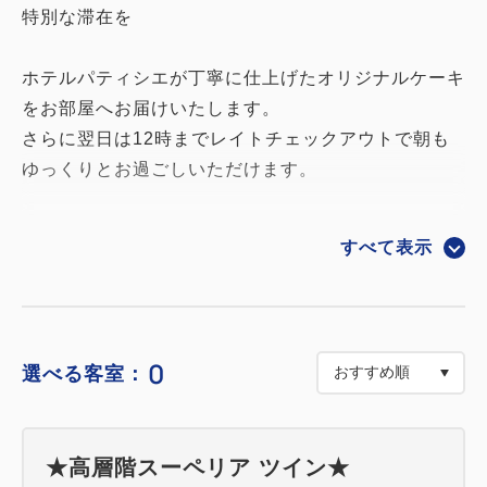
特別な滞在を
ホテルパティシエが丁寧に仕上げたオリジナルケーキ
をお部屋へお届けいたします。
さらに翌日は12時までレイトチェックアウトで朝も
ゆっくりとお過ごしいただけます。
※ご予約時にオプションのご選択をお願いいたしま
すべて表示
す。※
●ケーキの種類
・濃厚な味わいが魅力のチョコレートケーキ
0
選べる客室：
・彩り豊かなフルーツタルト
※ご予約時にどちらか1種類をお選びください。
★高層階スーペリア ツイン★
●お届け可能時間