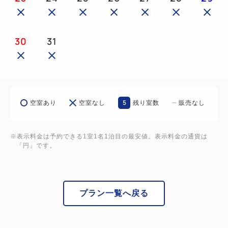
30
31
5
空室あり
空室なし
残り室数
販売なし
※表示料金は予約できる1室1名1泊目の最安値。表示料金の通貨は
「円」です。
プラン一覧へ戻る