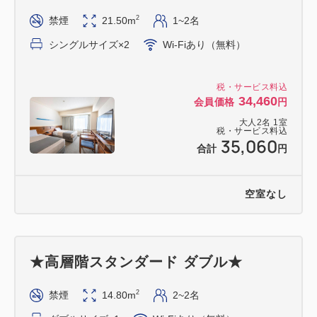
19:00～24:00の間の30分単位の時間帯よりお選びく
2
禁煙
21.50m
1~2名
ださい。
シングルサイズ×2
Wi-Fiあり（無料）
（例：19：00～19：30/19：30～20：00など）
※時間帯内でのお届けとなり、具体的なお時間の指定
税・サービス料込
はできません。
34,460
会員価格
円
大人
2
名
1
室
□■必ずお読みください■□
税・サービス料込
35,060
合計
円
※写真はイメージとなります。
※ロウソクのご用意はございません。客室内での火気
の使用はご遠慮ください。
空室なし
※アレルギー対応不可
ケーキには「卵、小麦、乳」が含まれております。
チョコレートケーキ「マカダミアナッツ、ゼラチ
★高層階スタンダード ダブル★
ン」
フルーツタルト「アーモンド、ゼラチン、キウィ、
2
禁煙
14.80m
2~2名
リンゴ」