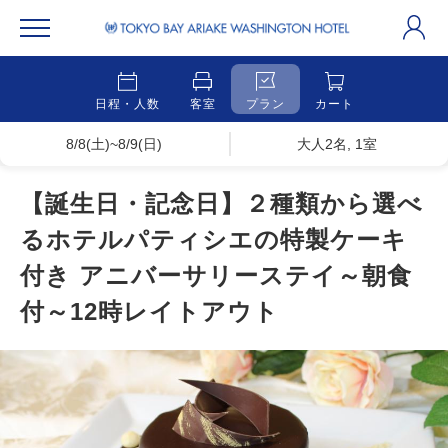
日程・人数
客室
プラン
カート
8/8(土)~8/9(日)
大人2名, 1室
【誕生日・記念日】２種類から選べ
るホテルパティシエの特製ケーキ
付き アニバーサリーステイ～朝食
付～12時レイトアウト