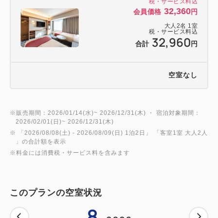
税・サービス料込
32,360
会員価格
円
大人
2
名
1
室
税・サービス料込
32,960
合計
円
空室なし
※販売期間：2026/01/14(水)~ 2026/12/31(木) ・ 宿泊対象期間：
2026/02/01(日)~ 2026/12/31(木)
※ 「
2026/08/08(土)
- 2026/08/09(日)
1泊2日
」 「
客室1室 大人2人
」の合計額を表示
※料金には消費税・サービス料を含みます
このプランの空室状況
8