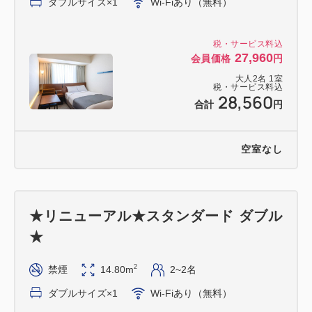
ダブルサイズ×1
Wi-Fiあり（無料）
※キャンセル料
ご宿泊日の5日前から20％、当日80％、不泊100％
税・サービス料込
を頂戴しております。
27,960
会員価格
円
※仕入れ状況により内容が変更になる場合がございま
大人
2
名
1
室
税・サービス料込
す。あらかじめご了承ください。
28,560
合計
円
【朝食について】
※写真はイメージです。
空室なし
・提供内容 … 自慢の海鮮盛り放題♪あげたてパンと
豊富な和洋中ビュッフェ！
・朝食会場 … 1階レストラン「ジョージタウ
★リニューアル★スタンダード ダブル
ン」
★
・営業時間 … 6:30～10:00 (最終入店9:30)
2
禁煙
14.80m
2~2名
ダブルサイズ×1
Wi-Fiあり（無料）