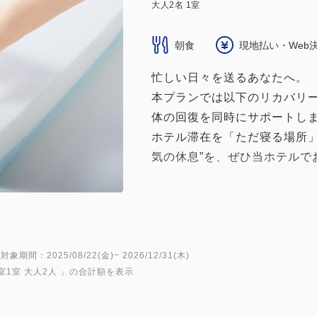
大人
2
名
1
室
朝食
現地払い・Web
忙しい日々を送るあなたへ。
本プランでは以下のリカバリ
体の回復を同時にサポートし
ホテル滞在を「ただ寝る場所」
気の休息”を、ぜひ当ホテルで
■客室備品
・VENEX リカバリーウェア
特殊なナノプラチナなどの鉱
けで疲労回復、血行を促進、
対象期間：2025/08/22(金)~ 2026/12/31(木)
室1室 大人2人
」の合計額を表示
きる休養時専用ウェアです。
・ブレインスリープ ピロー
頭部の温度を効率的に下げる