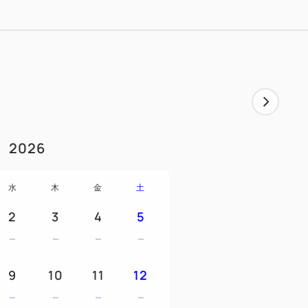
、寝返りを打ってもフィット感が持続し、
します。
ッチ pr.2
軽減、まるで雲の上のようなふんわりとし
眠していただけます。
のためお持ち帰りはできません。
2026
水
木
金
土
いる方
じる方
2
3
4
5
しっかり整えたい方
ピロー、マットレスを試したい方
9
10
11
12