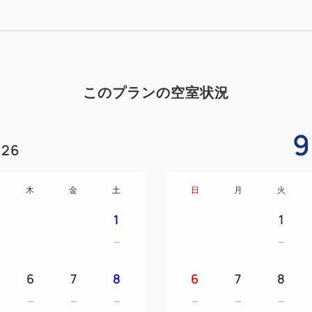
高い通気性と特許構造により
理想的な睡眠姿勢をサポート
・トゥルースリーパー プレミアリ
睡眠中の腰・肩の負担を大幅
このプランの空室状況
た極上の寝心地で、朝まで快
9
※枕およびウェアは備え付け
26
■こんな方におすすめ
木
金
土
日
月
火
✓出張や仕事で疲れを感じて
✓ 寝ても疲れが取れないと感
1
1
✓ 睡眠の質を改善したい方
✓ 大切な会議・商談の前後に
✓話題のリカバリーウェアや
6
7
8
6
7
8