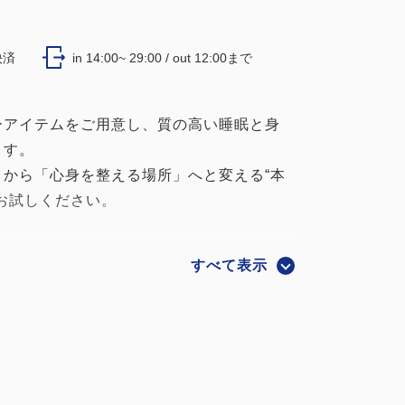
決済
in 14:00~ 29:00 / out 12:00まで
ーアイテムをご用意し、質の高い睡眠と身
ます。
から「心身を整える場所」へと変える“本
お試しください。
すべて表示
（上下）
物を練り込んだ繊維を使用し、着て休むだ
筋肉のこりを改善し、自然な回復が期待で
ことでスムーズな入眠を促進し、さらに