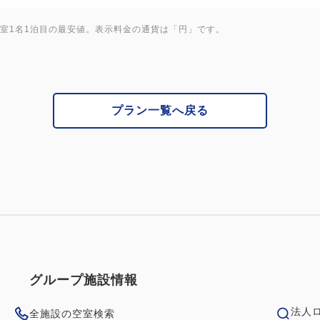
・ホテル1階にコンビニエンス
1室1名1泊目の最安値。表示料金の通貨は「円」です。
・ご宿泊者様は駐車場を1泊1,
【交通アクセス】
・りんかい線「国際展示場駅」
プラン一覧へ戻る
・新交通ゆりかもめ「東京ビ
「有明駅」より徒歩3分
グループ施設情報
法人
全施設の空室検索