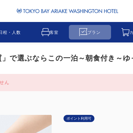
日程・人数
客室
プラン
質」で選ぶならこの一泊～朝食付き～ゆ
せん
ポイント利用可