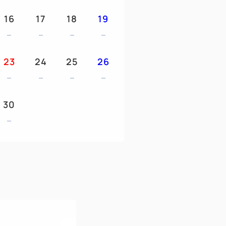
メージです。
16
17
18
19
り放題♪あげたてパンと豊富な和洋中ビュッ
トラン「ジョージタウン」
23
24
25
26
最終入店9:30)
♪】
30
「有明ガーデン」まで徒歩にて約10分
て約18分
歩にて約3分
)への無料送迎バスあり☆彡
lina Avanti」の導入
まであると嬉しいアイテム勢揃いのアメニ
機でスムーズにお手続き
て楽々お預け可能