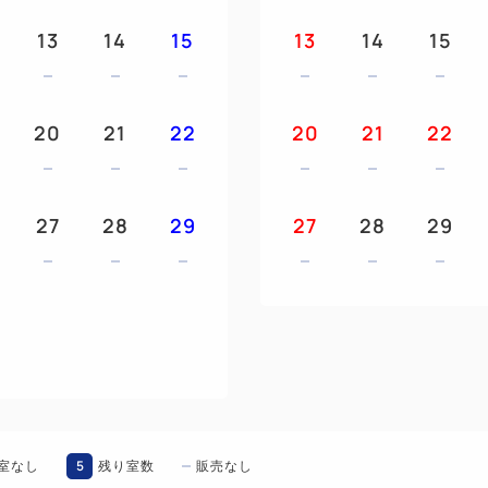
【朝食について】 ※写真はイ
13
14
15
13
14
15
・提供内容 … 自慢の海鮮盛
フェ！
・朝食会場 … 1階レス
20
21
22
20
21
22
・営業時間 … 6:30～10:00 (
【当ホテルのおすすめポイント
27
28
29
27
28
29
・「東京ガーデンシアター」、
・「有明アリーナ」まで徒歩に
・「東京ビッグサイト」まで徒
・東京ディズニーリゾート(R
・全客室に新シャワーヘッド「Bol
・スキンケアからボディケア
ティバーあり♪
・セルフチェックイン/アウト
5
室なし
残り室数
販売なし
・手荷物はセルフロッカーに