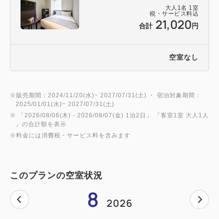
大人
1
名
1
室
税・サービス料込
21,020
合計
円
空室なし
※販売期間：2024/11/20(水)~ 2027/07/31(土) ・ 宿泊対象期間：
2025/01/01(水)~ 2027/07/31(土)
※ 「
2026/08/06(木)
- 2026/08/07(金)
1泊2日
」 「
客室1室 大人1人
」の合計額を表示
※料金には消費税・サービス料を含みます
このプランの空室状況
8
2026