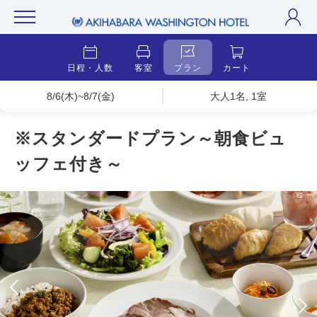
日程・人数
客室
プラン
カート
8/6(木)~8/7(金)
大人1名, 1室
※スタンダードプラン～朝食ビュ
ッフェ付き～