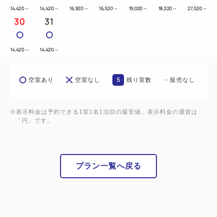
14,420
～
14,420
～
16,920
～
16,520
～
19,020
～
18,320
～
27,520
～
30
31
14,420
～
14,420
～
5
空室あり
空室なし
残り室数
販売なし
※表示料金は予約できる1室1名1泊目の最安値。表示料金の通貨は
「円」です。
プラン一覧へ戻る