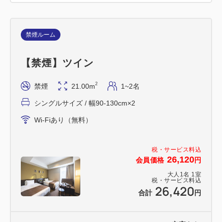
※2027年4月1日（木）以降の宿泊分より、宿泊税の
課税方式および税率が以下へ変更となります。
1人1泊 13,000円以上 宿泊金額の3％
禁煙ルーム
2027年3月31日以前に成立したご予約であっても、
2027年4月1日以降のご宿泊については新税率
【禁煙】ツイン
（3％）が適用されます
2
禁煙
21.00m
1~2名
シングルサイズ / 幅90-130cm×2
Wi-Fiあり（無料）
税・サービス料込
26,120
会員価格
円
大人
1
名
1
室
税・サービス料込
26,420
合計
円