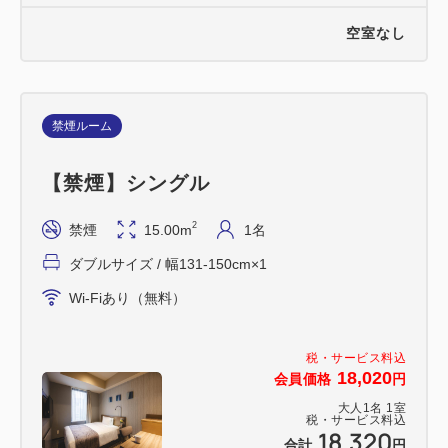
空室なし
禁煙ルーム
【禁煙】シングル
2
禁煙
15.00m
1名
ダブルサイズ / 幅131-150cm×1
Wi-Fiあり（無料）
税・サービス料込
18,020
会員価格
円
大人
1
名
1
室
税・サービス料込
18,320
合計
円