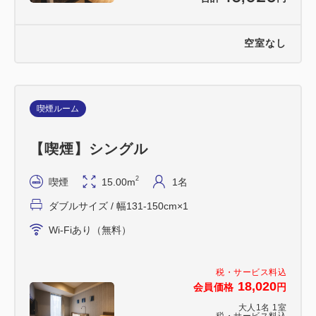
空室なし
喫煙ルーム
【喫煙】シングル
2
喫煙
15.00m
1名
ダブルサイズ / 幅131-150cm×1
Wi-Fiあり（無料）
税・サービス料込
18,020
会員価格
円
大人
1
名
1
室
税・サービス料込