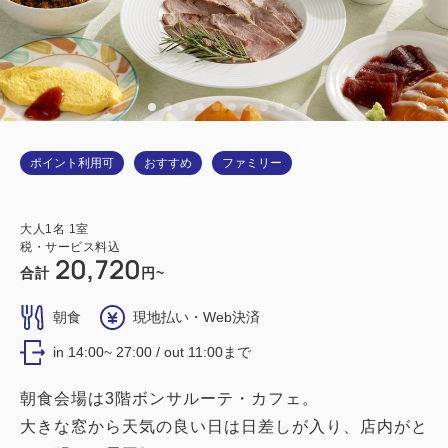
ポイント利用可
おすすめ
ファミリー
大人
1
名
1
室
税・サービス料込
20,720
合計
円~
朝食
現地払い・Web決済
in 14:00~ 27:00 / out 11:00まで
朝食会場は3階ボンサルーテ・カフェ。
大きな窓から天気の良い日は日差しが入り、店内がと