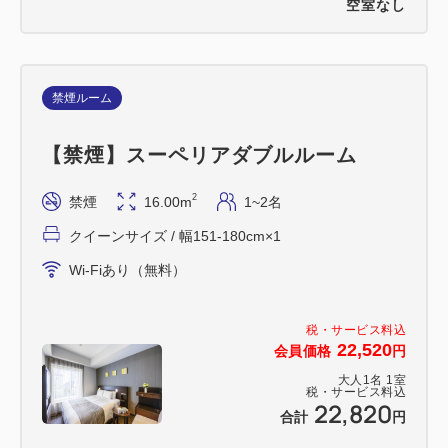
空室なし
禁煙ルーム
【禁煙】スーペリアダブルルーム
2
禁煙
16.00m
1~2名
クイーンサイズ / 幅151-180cm×1
Wi-Fiあり（無料）
税・サービス料込
22,520
会員価格
円
大人
1
名
1
室
税・サービス料込
22,820
合計
円