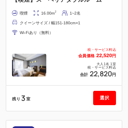
【会場】3階 レストラン ボンサルーテ・カフェ
【営業時間】6:30～10：00
2
喫煙
16.00m
1~2名
※プラン画像はイメージです
クイーンサイズ / 幅151-180cm×1
Wi-Fiあり（無料）
【注意】
税・サービス料込
22,520
会員価格
円
※本プランは、個人利用のお客様を対象とした「イン
大人
1
名
1
室
ターネット販売限定」のプランとなっております。
税・サービス料込
22,820
※旅行代理店様およびランドオペレーター様など、再
合計
円
販・転売を目的とした予約はお受けできません
3
■アクセス■
選択
残り
室
・東京駅からＪＲ山手線(上野方面)→秋葉原駅 約5
分
・ＴＤＲからＪＲ京葉線(東京行き)より八丁堀駅→日