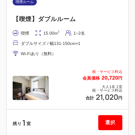
比谷線(北千住方面)乗り換え→秋葉原駅 約30分
喫煙ルーム
・新宿からＪＲ中央線快速(東京行き)お茶ノ水駅→Ｊ
【喫煙】ダブルルーム
Ｒ総武線(千葉方面)→秋葉原駅 約15分
・羽田空港(第1、第2ターミナル)から東京モノレール
2
喫煙
15.00m
1~2名
浜松町駅→ＪＲ山手線(上野方面)→秋葉原駅 約40分
ダブルサイズ / 幅131-150cm×1
・成田空港から新型スカイライナー日暮里駅→ＪＲ山
手線(上野方面)→秋葉原駅 約50分
Wi-Fiあり（無料）
【東京都宿泊税】
税・サービス料込
20,720
1名1泊につき下記金額を、チェックインの際に別途
会員価格
円
頂戴いたします。
大人
1
名
1
室
税・サービス料込
21,020
・10，000円〜14，999円（サービス料込 / 税別）の
合計
円
場合： 100円
・15，000円（サービス料込 / 税別）以上の場合：
1
200円
選択
残り
室