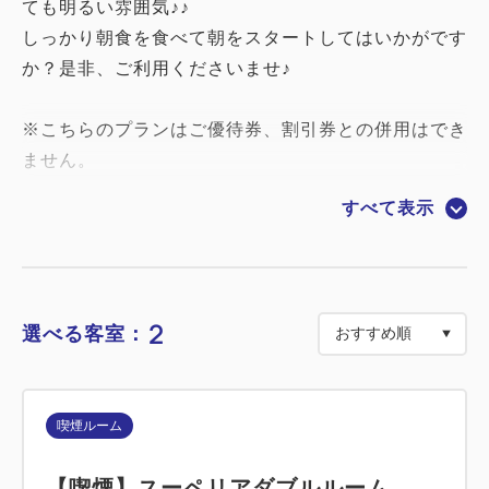
ても明るい雰囲気♪♪
しっかり朝食を食べて朝をスタートしてはいかがです
か？是非、ご利用くださいませ♪
※こちらのプランはご優待券、割引券との併用はでき
ません。
すべて表示
■ご朝食について■
ボンサルーテ（健康に良いという意味の造語）という
2
選べる客室：
名前から分かるように、心と身体にやさしい料理がコ
ンセプトです。
和洋織り交ぜた調理長こだわりの手作り料理やデザー
喫煙ルーム
トを多数そろえております。
【喫煙】スーペリアダブルルーム