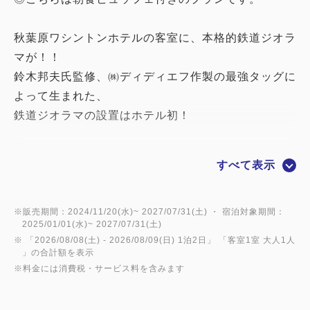
秋葉原ワシントンホテルの客室に、本格的鉄道ジオラ
マが！！
鈴木邦夫氏監修、㈱ディディエフ作製の最強タッグに
よって生まれた、
鉄道ジオラマの設置はホテル初！
鉄道ファンの皆様、必見です！！
すべて表示
鉄道ルーム『クハネ1304』 Railway Diorama
＆ Railway View
※販売期間：2024/11/20(水)~ 2027/07/31(土) ・ 宿泊対象期間：
2025/01/01(水)~ 2027/07/31(土)
面積約4㎡。線路の総延長約30メートル。同時に4路
※ 「
2026/08/08(土)
- 2026/08/09(日)
1泊2日
」 「
客室1室 大人1人
線の操作が楽しめる
」の合計額を表示
※料金には消費税・サービス料を含みます
本格的ジオラマです！！
鉄道模型や鉄道関連の書籍を多数ご用意！！
ジオラマはNゲージ仕様となります。お持込される鉄