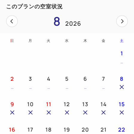
このプランの空室状況
道模型はNゲージを
8
ご用意ください。
2026
また、Ｎゲージをお持ちでないお客様は、有料でレン
タルもございます
日
月
火
水
木
金
土
（3両1編成1,000円にて）
1
■お部屋のご案内■
ご利用人数：1～2名様
広さ：21㎡ 禁煙 13階 04号
2
3
4
5
6
7
8
室
1日1室限定ですので、お早目にご予約ください。
9
10
11
12
13
14
15
※2012年11月1日より2名様でもご利用きるようにな
りました。
16
17
18
19
20
21
22
小学生までは1泊につき2,000円、中学生以上は3,000