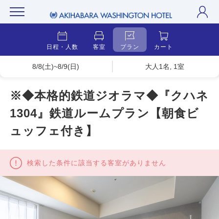
日程・人数
客室
プラン
カート
8/8(土)~8/9(日)
大人1名, 1室
※◆本格的鉄道ジオラマ◆『クハネ
1304』鉄道ルームプラン【朝食ビ
ュッフェ付き】
検索した条件に該当する客室がありません