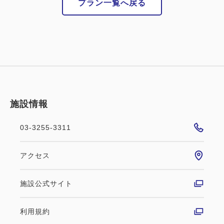
プラン一覧へ戻る
割引券5,000円券をご利用されるお客様は上記金額か
ら割引をさせていただきます。
ご料金は固定価格ではございません。不定期に変動い
たしますので、ご注意くださいませ。
■◆本格的鉄道ジオラマ◆『クハネ1304』鉄道ルーム
プランはチェックアウト時刻の延長は出来ません。
施設情報
（清掃のお時間が通常のお部屋よりかかってしまうた
め）
03-3255-3311
朝食会場は3階ボンサルーテ・カフェ。
アクセス
大きな窓から天気の良い日は日差しが入り、店内がと
ても明るい雰囲気♪♪
施設公式サイト
しっかり朝食を食べて朝をスタートしてはいかがです
か？是非、ご利用くださいませ♪
利用規約