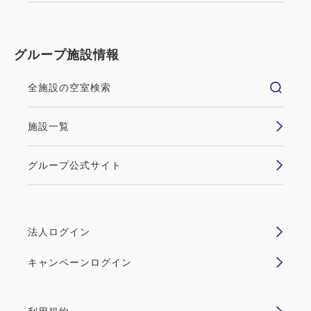
※こちらのプランはご優待券、割引券との併用はでき
ません。
グループ施設情報
全施設の空室検索
■ご朝食について■
施設一覧
ボンサルーテ（健康に良いという意味の造語）という
名前から分かるように、心と身体にやさしい料理がコ
グループ公式サイト
ンセプトです。
和洋織り交ぜた調理長こだわりの手作り料理やデザー
トを多数そろえております。
法人ログイン
【会場】3階 レストラン ボンサルーテ・カフェ
キャンペーンログイン
【営業時間】6:30～10：00
※プラン画像はイメージです