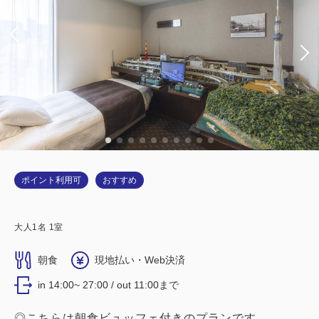
ポイント利用可
おすすめ
大人
1
名
1
室
朝食
現地払い・Web決済
in 14:00~ 27:00 / out 11:00まで
◎こちらは朝食ビュッフェ付きのプランです。