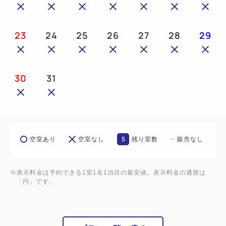
円の追加料金にて承ります。
2名様でご利用の場合は、ベッドメイクの都合上、前
23
24
25
26
27
28
29
日までにホテルまで
ご連絡をお願いいたします。
30
31
■ご注意■
秋葉原ワシントンホテル 鉄道ルーム クハネ1304
は1室のみの設定となりますので、
客室内に設置しているジオラマに不測の不具合（故
5
空室あり
空室なし
残り室数
販売なし
障・破損等）が損じた場合、
また客室自体に不具合が発生した場合、ご予約をお断
りする場合がございます。
※表示料金は予約できる1室1名1泊目の最安値。表示料金の通貨は
「円」です。
その際はご予約時にご登録いただきましたeメールま
たはお電話にてご連絡をさせていただきます。
予めご了承をいただいた上でご予約いただけますよう
お願いいたします。