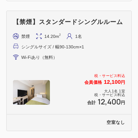
ーアルいたしました。
【禁煙】スタンダードシングルルーム
2
禁煙
14.20m
1名
シングルサイズ / 幅90-130cm×1
Wi-Fiあり（無料）
税・サービス料込
12,100
会員価格
円
大人
1
名
1
室
税・サービス料込
12,400
合計
円
空室なし