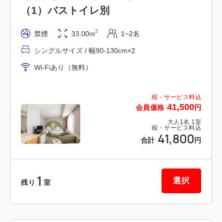
・JR新宿駅南口より徒歩約8分（地下道直結6:00～
（1）バストイレ別
22:45）
2
禁煙
33.00m
1~2名
・都営大江戸線都庁前駅より徒歩約5分
・羽田・成田空港とリムジンバスの相互運転
シングルサイズ / 幅90-130cm×2
Wi-Fiあり（無料）
----------
税・サービス料込
＜＜会員になると今よりさらにお得！＞＞
41,500
会員価格
円
THE FUJITA MEMBERSに入会すると、今ご覧のプ
大人
1
名
1
室
税・サービス料込
ランがさらにお得にご予約できます！
41,800
合計
円
◎THE FUJITA MEMBERSについて（入会費・年会
費無料）
1
選択
残り
室
・全国の藤田観光グループ施設をご利用で、ステージ
に応じて5％から最大12％ポイント還元されます。
・貯まったポイントは1ポイント＝1円単位で対象施