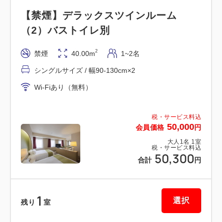
設にてご利用いただけます。
【禁煙】デラックスツインルーム
・1,100ポイント以上から1,000円分の各種電子マネ
（2）バストイレ別
ーに交換できます。
・会員様限定のクーポンやご優待特典をご用意してお
2
禁煙
40.00m
1~2名
ります。
シングルサイズ / 幅90-130cm×2
・誕生日や記念日などの特別な日にお客様だけの特典
Wi-Fiあり（無料）
をお届けします。
・ご宿泊の際に二次元コード会員証をご提示いただく
税・サービス料込
とスムーズにチェックインができます。
50,000
会員価格
円
大人
1
名
1
室
新規ご入会は画面右上「ログイン／登録」より（スマ
税・サービス料込
50,300
ートフォンの場合はアイコン）お手続きください。
合計
円
※藤田観光グループの会員プログラムは、2022年4月
1
選択
11日「藤田観光グループ・メンバーズカード
残り
室
WAON」より「THE FUJITA MEMBERS」にリニュ