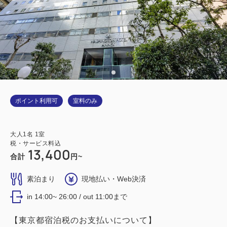
ポイント利用可
室料のみ
大人
1
名
1
室
税・サービス料込
13,400
合計
円~
素泊まり
現地払い・Web決済
in 14:00~ 26:00 / out 11:00まで
【東京都宿泊税のお支払いについて】