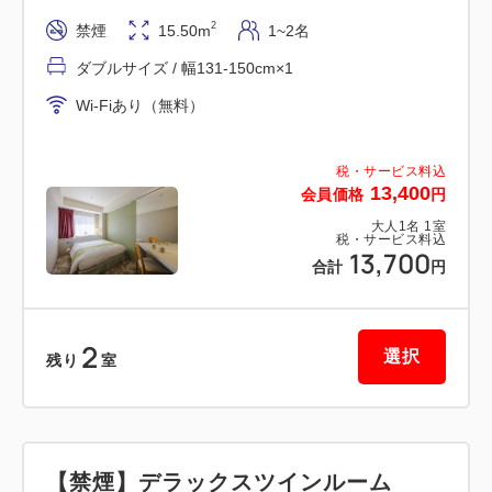
・全室にWi-Fi環境を完備
2
禁煙
15.50m
1~2名
・スマートチェックインシステム導入
ダブルサイズ / 幅131-150cm×1
タッチ＆サインによるクイックチェックインサービ
Wi-Fiあり（無料）
ス
・全室禁煙
税・サービス料込
13,400
会員価格
円
【館内設備】
大人
1
名
1
室
［別館］フロントは２階にございます。
税・サービス料込
13,700
直営レストラン１店舗／コインランドリー（有料）／
合計
円
宿泊者専用セルフクローク／電子レンジ／製氷機／喫
煙所
2
［本館］
選択
残り
室
直営レストラン２店舗／コンビニエンスストア／駐車
場（有料）／１５店舗以上の飲食店有り
【立地】
【禁煙】デラックスツインルーム