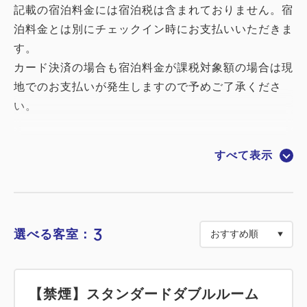
記載の宿泊料金には宿泊税は含まれておりません。宿
泊料金とは別にチェックイン時にお支払いいただきま
す。
カード決済の場合も宿泊料金が課税対象額の場合は現
地でのお支払いが発生しますので予めご了承くださ
い。
【おすすめポイント】
すべて表示
◎ビジネス・レジャーに便利な好立地
◎充実の館内設備
・JR新宿駅から徒歩約8分
3
選べる客室：
エアポートリムジンバスがホテル正面（本館）に発
着
・ルームキー連動型エレベーター採用で、お客様以外
【禁煙】スタンダードダブルルーム
のフロア立ち入りを防止