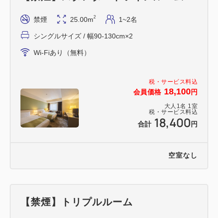
2
禁煙
25.00m
1~2名
シングルサイズ / 幅90-130cm×2
Wi-Fiあり（無料）
税・サービス料込
18,100
会員価格
円
大人
1
名
1
室
税・サービス料込
18,400
合計
円
空室なし
【禁煙】トリプルルーム