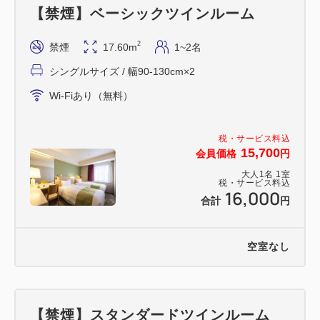
【禁煙】ベーシックツインルーム
2
禁煙
17.60m
1~2名
シングルサイズ / 幅90-130cm×2
Wi-Fiあり（無料）
税・サービス料込
15,700
会員価格
円
大人
1
名
1
室
税・サービス料込
16,000
合計
円
空室なし
【禁煙】スタンダードツインルーム