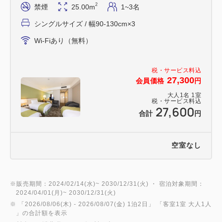
2
禁煙
25.00m
1~3名
シングルサイズ / 幅90-130cm×3
Wi-Fiあり（無料）
税・サービス料込
27,300
会員価格
円
大人
1
名
1
室
税・サービス料込
27,600
合計
円
空室なし
※販売期間：2024/02/14(水)~ 2030/12/31(火) ・ 宿泊対象期間：
2024/04/01(月)~ 2030/12/31(火)
※ 「
2026/08/06(木)
- 2026/08/07(金)
1泊2日
」 「
客室1室 大人1人
」の合計額を表示