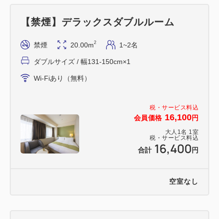
【禁煙】デラックスダブルルーム
2
禁煙
20.00m
1~2名
ダブルサイズ / 幅131-150cm×1
Wi-Fiあり（無料）
税・サービス料込
16,100
会員価格
円
大人
1
名
1
室
税・サービス料込
16,400
合計
円
空室なし