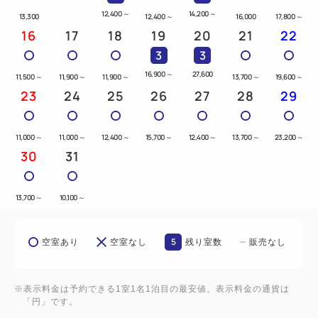
12,400
～
14,200
～
13,300
12,400
～
16,000
17,800
～
16
17
18
19
20
21
22
3
3
16,900
～
27,600
11,500
～
11,900
～
11,900
～
13,700
～
19,600
～
23
24
25
26
27
28
29
11,000
～
11,000
～
12,400
～
15,700
～
12,400
～
13,700
～
23,200
～
30
31
13,700
～
10,100
～
5
空室あり
空室なし
残り室数
販売なし
※表示料金は予約できる1室1名1泊目の最安値。表示料金の通貨は
「円」です。