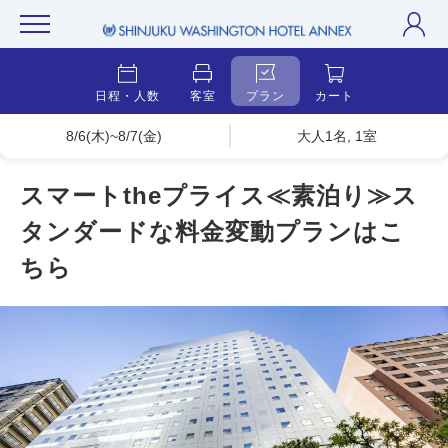
日程・人数
客室
プラン
カート
8/6(木)~8/7(金)
大人1名, 1室
スマートtheプライス≪素泊り≫ス
タンダードな料金変動プランはこ
ちら