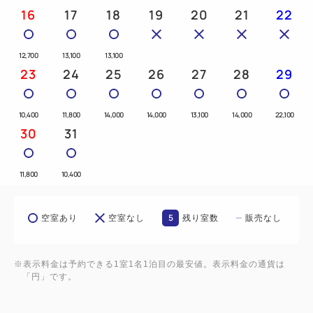
コンパクトながらパワフルな風速・風圧でサロン帰
16
17
18
19
20
21
22
りのようなしっとり柔らかな仕上がりを実現。
12,700
13,100
13,100
◆レディースルーム専用設備＆アメニティ
23
24
25
26
27
28
29
ReFa製品（シャワーヘッド・ヘアドライヤー・スト
レートアイロン）、コードレススチームアイロン、上
10,400
11,800
14,000
14,000
13,100
14,000
22,100
下別ナイトウェア、専用基礎化粧品（クレンジング、
30
31
洗顔料、化粧水、乳液、ヘアパック／DHC）、エッ
センスマスク、リラックスシート、専用シャンプー＆
11,800
10,400
コンディショナー（ペリカン石鹸）、消臭スプレー、
ジュエリーボックス
5
空室あり
空室なし
残り室数
販売なし
※レディースフロアは女性のお客様専用フロアです。
エレベータホール・廊下を含めて小学生以上の男性の
※表示料金は予約できる1室1名1泊目の最安値。表示料金の通貨は
「円」です。
立ち入りはご遠慮いただいております。