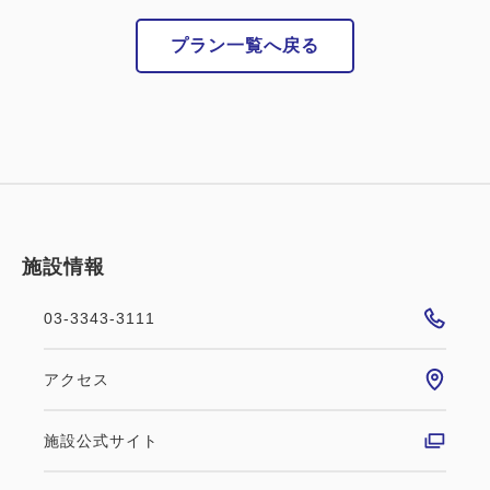
【館内設備】本館フロントは３階にございます。
直営レストラン２店舗／コンビニエンスストア／宿泊
プラン一覧へ戻る
者専用ランドリールーム（本館1階）／宿泊者専用セ
ルフクローク（ICカード式）／電子レンジ（本館3
階）／製氷機（各階）／駐車場（有料）／１５店舗以
上の飲食店有り
【立地】
・JR新宿駅南口より徒歩約8分（地下道直結6:00～
施設情報
22:45）
・都営大江戸線都庁前駅より徒歩約5分
03-3343-3111
・羽田・成田空港とリムジンバスの相互運転
アクセス
----------
施設公式サイト
＜＜会員になると今よりさらにお得！＞＞