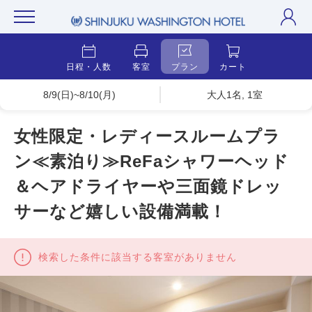
日程・人数
客室
プラン
カート
8/9(日)~8/10(月)
大人1名, 1室
女性限定・レディースルームプラ
ン≪素泊り≫ReFaシャワーヘッド
＆ヘアドライヤーや三面鏡ドレッ
サーなど嬉しい設備満載！
検索した条件に該当する客室がありません