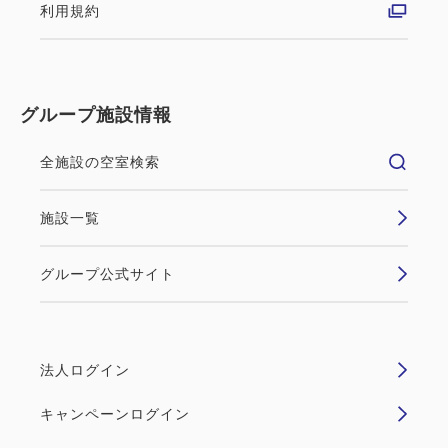
THE FUJITA MEMBERSに入会すると、今ご覧のプ
利用規約
ランがさらにお得にご予約できます！
◎THE FUJITA MEMBERSについて（入会費・年会
グループ施設情報
費無料）
・全国の藤田観光グループ施設をご利用で、ステージ
全施設の空室検索
に応じて5％から最大12％ポイント還元されます。
・貯まったポイントは1ポイント＝1円単位で対象施
施設一覧
設にてご利用いただけます。
・1,100ポイント以上から1,000円分の各種電子マネ
グループ公式サイト
ーに交換できます。
・会員様限定のクーポンやご優待特典をご用意してお
ります。
・誕生日や記念日などの特別な日にお客様だけの特典
法人ログイン
をお届けします。
キャンペーンログイン
・ご宿泊の際に二次元コード会員証をご提示いただく