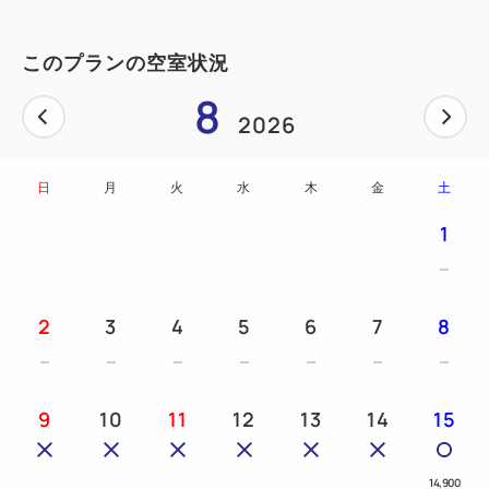
アイテムで贅沢時間
このプランの空室状況
【人気美容ブランド「ReFa」のシャワーヘッドとヘ
8
アドライヤーを設置！】
2026
●ReFa「ファインバブル ダイア150」
直径150mmのシャワーヘッドで全身が包まれるよ
日
月
火
水
木
金
土
うな浴び心地。
日本発祥の技術マイクロバブル・ウルトラファイン
1
バブルで毛穴汚れをしっかり落とし、うるおいのある
しっとりとした肌へと導きます。
選べる5つの水流モードでワンランク上のシャワー
2
3
4
5
6
7
8
タイムを。
●ReFa「ビューテックスマートドライヤー」
トップヘアサロンと共同開発し、プロフェッショナ
9
10
11
12
13
14
15
ルのメソッドを搭載した使いやすい軽さのヘアドライ
ヤー。
14,900