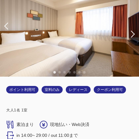
ポイント利用可
室料のみ
レディース
クーポン利用可
大人
1
名
1
室
素泊まり
現地払い・Web決済
in 14:00~ 29:00 / out 11:00まで