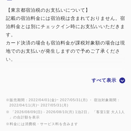
【東京都宿泊税のお支払いについて】
記載の宿泊料金には宿泊税は含まれておりません。宿
泊料金とは別にチェックイン時にお支払いいただきま
す。
カード決済の場合も宿泊料金が課税対象額の場合は現
地でのお支払いが発生しますので予めご了承くださ
い。
◆レディースルームおすすめポイント
すべて表示
・フロアにセキュリティドアと防犯カメラを設置し、
セキュリティを強化
・女性に嬉しい専用アイテム＆アメニティを用意
※販売期間：2022/04/01(金)~ 2027/05/31(月) ・ 宿泊対象期間：
2022/04/11(月)~ 2027/05/31(月)
・他のフロアよりも明るい照明器具を使用
※ 「
2026/08/09(日)
- 2026/08/10(月)
1泊2日
」 「
客室1室 大人1人
・三面鏡設置で朝のお化粧時間がスムーズに
」の合計額を表示
※料金には消費税・サービス料を含みます
・高機能シャワーヘッドなど、プラスアルファの美容