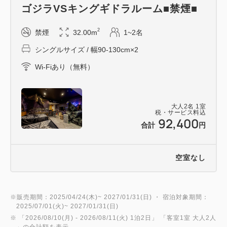
ゴジラVSキングギドラルーム■禁煙■
ラがお客様をお迎えいたします。
ビルに見立てた椅子を動かし、照明や音響を入れて映
2
禁煙
32.00m
1~2名
画監督さながらの没入体験をお楽しみいただけます。
シングルサイズ / 幅90-130cm×2
Wi-Fiあり（無料）
【特典】 オリジナルグッズ！！ 「ゴジラVSキングギ
ドラルーム」に宿泊しなければ手に入らないホテルグ
レイスリー新宿オリジナルのグッズをご用意していま
大人
2
名
1
室
す。
税・サービス料込
92,400
合計
円
【注意事項】 ※必ずお読みください。
・ご予約はインターネット予約のみとなります。お電
空室なし
話では承っておりませんのでご了承ください。
・キャンセルの際は所定のキャンセル料をいただきま
す。 <キャンセル規定 14日前より20% 当日80% 不
※販売期間：2025/04/24(木)~ 2027/01/31(日) ・ 宿泊対象期間：
2025/07/01(火)~ 2027/01/31(日)
泊100% >
※ 「
2026/08/10(月)
- 2026/08/11(火)
1泊2日
」 「
客室1室 大人2人
・チェックイン時ご本人様確認をさせていただきま
」の合計額を表示