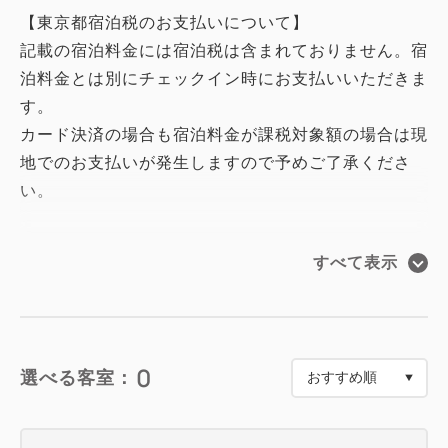
【東京都宿泊税のお支払いについて】
記載の宿泊料金には宿泊税は含まれておりません。宿
泊料金とは別にチェックイン時にお支払いいただきま
す。
カード決済の場合も宿泊料金が課税対象額の場合は現
地でのお支払いが発生しますので予めご了承くださ
い。
ゴジラVSキングギドラルームのコンセプトは「特撮
すべて表示
スタジオ」。
ゴジラヘッドと同様の平成ゴジラシリーズとして
1991年に公開された作品『ゴジラVSキングギドラ』
をモチーフとしています。
0
選べる客室：
映画制作の裏側をのぞいたような空間となっており、
一歩客室の中に入るとそこから気分は映画監督に。
新規造形の、1/50のスケールのゴジラとキングギド