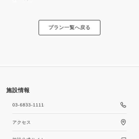
に応じて5％から最大12％ポイント還元されます。
・貯まったポイントは1ポイント＝1円単位で対象施
設にてご利用いただけます。
プラン一覧へ戻る
・1,100ポイント以上から1,000円分の各種電子マネ
ーに交換できます。
・会員様限定のクーポンやご優待特典をご用意してお
ります。
・誕生日や記念日などの特別な日にお客様だけの特典
をお届けします。
・ご宿泊の際に二次元コード会員証をご提示いただく
施設情報
とスムーズにチェックインができます。
03-6833-1111
新規ご入会は画面右上「ログイン／登録」より（スマ
ートフォンの場合はアイコン）お手続きください。
アクセス
※藤田観光グループの会員プログラムは、2022年4月