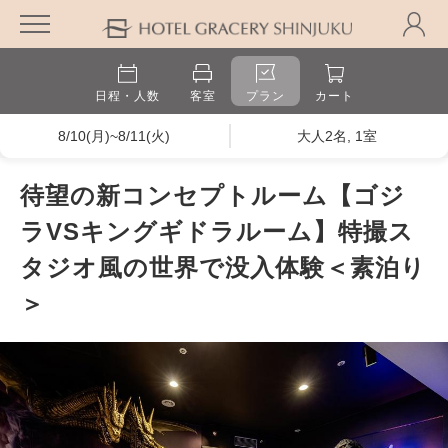
日程・人数
客室
プラン
カート
8/10(月)~8/11(火)
大人2名, 1室
待望の新コンセプトルーム【ゴジ
ラVSキングギドラルーム】特撮ス
タジオ風の世界で没入体験＜素泊り
＞