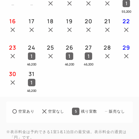
1
55,200
■立地
16
17
18
19
20
21
22
・JR新宿駅東口より徒歩5分
・西武新宿駅より徒歩3分
23
24
25
26
27
28
29
■アクセス（新宿駅まで）
1
1
1
・羽田空港より リムジンバス約60分
46,200
46,200
46,200
・成田空港より リムジンバス約120分
30
31
・東京駅より JR中央線にて約20分
1
・品川駅より JR山手線にて約20分
46,200
----------
5
空室あり
空室なし
残り室数
販売なし
◎THE FUJITA MEMBERSについて（入会費・年会
費無料）
※表示料金は予約できる1室1名1泊目の最安値。表示料金の通貨は
・全国の藤田観光グループ施設をご利用で、ステージ
「円」です。