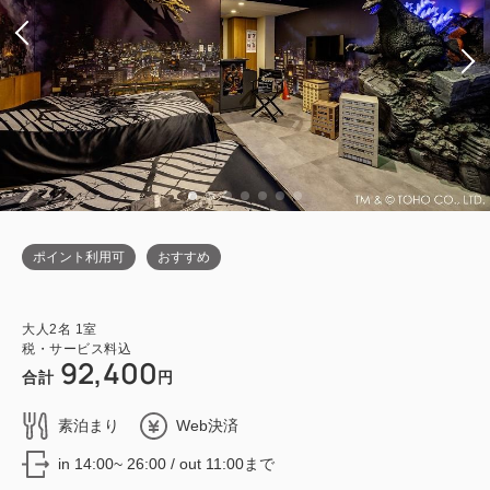
ポイント利用可
おすすめ
大人
2
名
1
室
税・サービス料込
92,400
合計
円
素泊まり
Web決済
in 14:00~ 26:00 / out 11:00まで