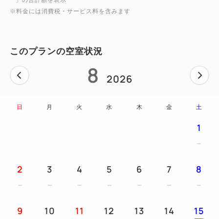
す。 顔写真入りの身分証明書のご提示をお願い致し
※料金には消費税・サービス料を含みます
ます。
・チェックイン時にフロントスタッフより本ルームに
このプランの空室状況
関する客室の過ごし方をご案内申し上げます。内容を
ご理解いただきご署名を頂戴いたします。
8
2026
・キャンセル待ちは承っておりませんのでご了承くだ
さい。
日
月
火
水
木
金
土
■館内設備
1
【ホテル内】直営レストラン（カフェラウンジ）／コ
ンシェルジュデスク／製氷機(各階)／コインランドリ
ー（有料）／喫煙所／ゴジラヘッドが間近で見えるテ
2
3
4
5
6
7
8
ラス／駐車場（有料）
【建物内】TOHOシネマズ／セブンイレブン（24時
間営業・ATM利用可）／他１０店舗以上の飲食店有
9
10
11
12
13
14
15
り