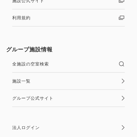
施設公式サイト
11日「藤田観光グループ・メンバーズカード
WAON」より「THE FUJITA MEMBERS」にリニュ
利用規約
ーアルいたしました。
グループ施設情報
全施設の空室検索
施設一覧
グループ公式サイト
法人ログイン