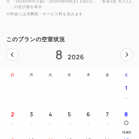
※ 「
2026/08/07(金)
- 2026/08/08(土)
1泊2日
」 「
客室1室 大人2人
■立地
」の合計額を表示
・JR新宿駅東口より徒歩5分
※料金には消費税・サービス料を含みます
・西武新宿駅より徒歩3分
■アクセス（新宿駅まで）
このプランの空室状況
・羽田空港より リムジンバス約60分
8
・成田空港より リムジンバス約120分
2026
・東京駅より JR中央線にて約20分
・品川駅より JR山手線にて約20分
日
月
火
水
木
金
土
1
----------
＜＜会員になると今よりさらにお得！＞＞
2
3
4
5
6
7
8
THE FUJITA MEMBERSに入会すると、今ご覧のプ
ランがさらにお得にご予約できます！
19,800