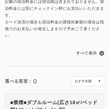
記載の宿泊料金には宿泊税は含まれておりません。宿
泊料金とは別にチェックイン時にお支払いいただきま
す。
カード決済の場合も宿泊料金が課税対象額の場合は現
地でのお支払いが発生しますので予めご了承くださ
い。
8階GRACERY LOUNGEが滞在中ご自由にご利用い
すべて表示
ただけるプランです。
2024年春にリニューアルオープンした「GRACERY
LOUNGE」。
0
選べる客室：
ロビーに隣接するラウンジは「ホテルで優雅に時を紡
ぐ」をコンセプトに、トーンの落ち着いたインテリア
を基調にゆったりとした時間を過ごしていただける空
■禁煙■ダブルルーム(広さ18㎡/ベッド
間です。