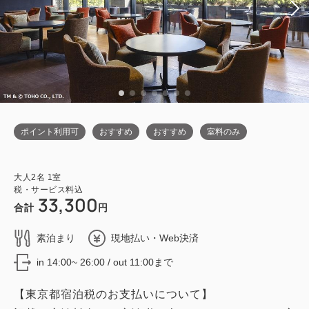
ポイント利用可
おすすめ
おすすめ
室料のみ
大人
2
名
1
室
税・サービス料込
33,300
合計
円
素泊まり
現地払い・Web決済
in 14:00~ 26:00 / out 11:00まで
【東京都宿泊税のお支払いについて】