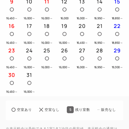
9
10
11
12
13
14
15
◎THE FUJITA MEMBERSについて（入会費・年会
費無料）
・全国の藤田観光グループ施設をご利用で、ステージ
16,450
～
16,000
～
16,000
～
16,000
16,000
～
16,950
～
18,850
～
16
17
18
19
20
21
22
に応じて5％から最大12％ポイント還元されます。
・貯まったポイントは1ポイント＝1円単位で対象施
設にてご利用いただけます。
16,450
～
16,000
～
16,000
～
16,000
～
16,450
～
16,950
～
18,850
～
23
24
25
26
27
28
29
・1,100ポイント以上から1,000円分の各種電子マネ
ーに交換できます。
・会員様限定のクーポンやご優待特典をご用意してお
16,450
～
16,000
～
16,000
～
16,000
～
16,000
～
16,950
～
19,300
～
30
31
ります。
・誕生日や記念日などの特別な日にお客様だけの特典
をお届けします。
16,450
～
16,000
～
・ご宿泊の際に二次元コード会員証をご提示いただく
とスムーズにチェックインができます。
5
空室あり
空室なし
残り室数
販売なし
新規ご入会は画面右上「ログイン／登録」より（スマ
※表示料金は予約できる1室1名1泊目の最安値。表示料金の通貨は