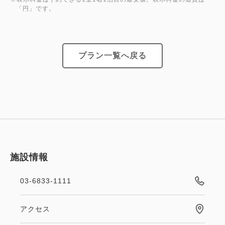
ートフォンの場合はアイコン）お手続きください。
「円」です。
※藤田観光グループの会員プログラムは、2022年4月
11日「藤田観光グループ・メンバーズカード
プラン一覧へ戻る
WAON」より「THE FUJITA MEMBERS」にリニュ
ーアルいたしました。
施設情報
03-6833-1111
アクセス