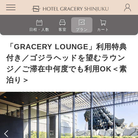
日程・人数
客室
プラン
カート
「GRACERY LOUNGE」利用特典
付き／ゴジラヘッドを望むラウン
ジ／ご滞在中何度でも利用OK＜素
泊り＞