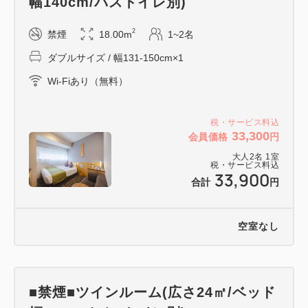
幅140cm/バストイレ別)
昼間は大きな窓から光が差し込む明るい開放的な空間
でこだわりのコーヒーを、夜は明かりを落とした雰囲
2
禁煙
18.00m
1~2名
気のある空間でグラスを傾けてはいかがでしょうか。
ダブルサイズ / 幅131-150cm×1
新宿のシンボル・ゴジラヘッドを一番近くで望める当
ホテルだけの絶好のロケーションもお愉しみくださ
Wi-Fiあり（無料）
い。
税・サービス料込
33,300
会員価格
円
8階／営業時間：9:30～22:00（L.O.料理21:00／飲物
大人
2
名
1
室
21:30）
税・サービス料込
33,900
専用メニュー：ウイスキー、日本酒、ビール、ワイ
合計
円
ン、カクテル、ソフトドリンク、コーヒー紅茶、デザ
ート、おつまみ
空室なし
■注意事項
・滞在中（チェックインからチェックアウトまで）は
■禁煙■ツインルーム(広さ24㎡/ベッド
何度でもご利用いただけます。