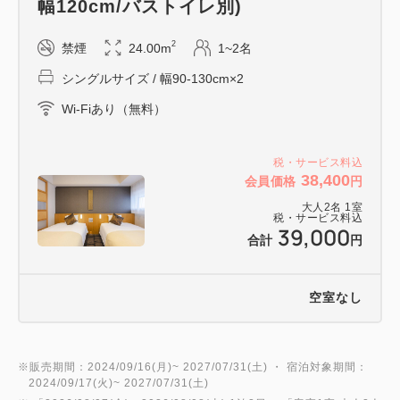
幅120cm/バストイレ別)
・本プラン専用メニューの中からご注文いただけま
す。グランドメニューの中からご注文の場合は別途料
2
禁煙
24.00m
1~2名
金がかかります。
シングルサイズ / 幅90-130cm×2
・ご宿泊者ご本人様のみご利用いただけます。
・20歳未満の方にはアルコールは提供できかねます
Wi-Fiあり（無料）
（ソフトドリンクのみ提供可能）。
税・サービス料込
38,400
■館内設備
会員価格
円
【ホテル内】直営レストラン（カフェラウンジ）／コ
大人
2
名
1
室
税・サービス料込
39,000
ンシェルジュデスク／ウォーターサーバー・製氷機
合計
円
(各階)／コインランドリー（有料）／喫煙所／ゴジラ
ヘッドが間近で見えるテラス／駐車場（有料）
空室なし
【建物内】TOHOシネマズ／セブンイレブン（24時
間営業・ATM利用可）／他１０店舗以上の飲食店有
り
※販売期間：2024/09/16(月)~ 2027/07/31(土) ・ 宿泊対象期間：
2024/09/17(火)~ 2027/07/31(土)