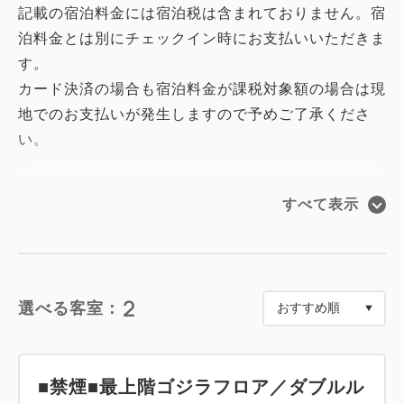
記載の宿泊料金には宿泊税は含まれておりません。宿
泊料金とは別にチェックイン時にお支払いいただきま
す。
カード決済の場合も宿泊料金が課税対象額の場合は現
地でのお支払いが発生しますので予めご了承くださ
い。
＜ゴジラフロア誕生！＞
すべて表示
ホテル最上階にゴジラ一色の『ゴジラフロア』が誕生
しました！
こちらのプランから予約した方しかお泊りできない特
2
選べる客室：
別なフロアとなっております。
当ホテルだけの特別な空間をぜひお楽しみください。
■禁煙■最上階ゴジラフロア／ダブルル
【お部屋・フロアの特徴】