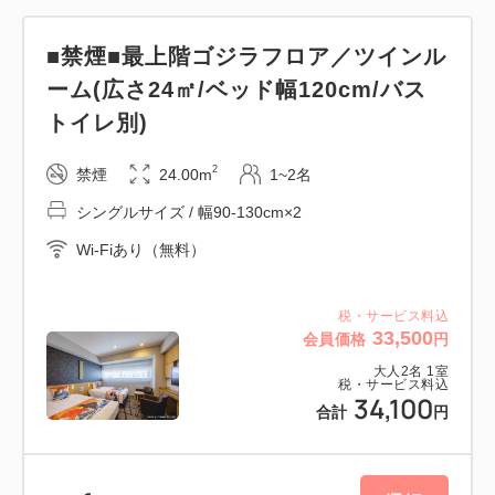
【ホテル内】直営レストラン（カフェラウンジ）／コ
ンシェルジュデスク／ウォーターサーバー・製氷機
■禁煙■最上階ゴジラフロア／ツインル
(各階)／コインランドリー（有料）／喫煙所／ゴジラ
ーム(広さ24㎡/ベッド幅120cm/バス
ヘッドが間近で見えるテラス／駐車場（有料）
トイレ別)
【建物内】TOHOシネマズ／セブンイレブン（24時
間営業・ATM利用可）／他１０店舗以上の飲食店有
2
禁煙
24.00m
1~2名
り
シングルサイズ / 幅90-130cm×2
Wi-Fiあり（無料）
■立地
・JR新宿駅東口より徒歩5分
税・サービス料込
・西武新宿駅より徒歩3分
33,500
会員価格
円
大人
2
名
1
室
税・サービス料込
■アクセス（新宿駅まで）
34,100
合計
円
・羽田空港より リムジンバス約60分
・成田空港より リムジンバス約120分
・東京駅より JR中央線にて約20分