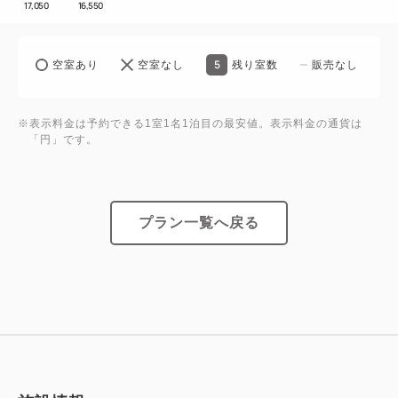
17,050
16,550
5
空室あり
空室なし
残り室数
販売なし
※表示料金は予約できる1室1名1泊目の最安値。表示料金の通貨は
「円」です。
プラン一覧へ戻る