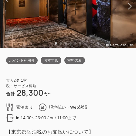
ポイント利用可
おすすめ
室料のみ
大人
2
名
1
室
税・サービス料込
28,300
合計
円~
素泊まり
現地払い・Web決済
in 14:00~ 26:00 / out 11:00まで
【東京都宿泊税のお支払いについて】