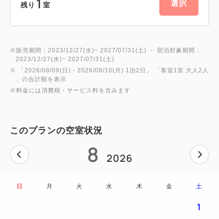
1
選択
残り
室
・品川駅より JR山手線にて約20分
----------
※販売期間：2023/12/27(水)~ 2027/07/31(土) ・ 宿泊対象期間：
2023/12/27(水)~ 2027/07/31(土)
＜＜会員になると今よりさらにお得！＞＞
※ 「
2026/08/09(日)
- 2026/08/10(月)
1泊2日
」 「
客室1室 大人2人
THE FUJITA MEMBERSに入会すると、今ご覧のプ
」の合計額を表示
ランがさらにお得にご予約できます！
※料金には消費税・サービス料を含みます
◎THE FUJITA MEMBERSについて（入会費・年会
このプランの空室状況
費無料）
・全国の藤田観光グループ施設をご利用で、ステージ
8
2026
に応じて5％から最大12％ポイント還元されます。
・貯まったポイントは1ポイント＝1円単位で対象施
設にてご利用いただけます。
日
月
火
水
木
金
土
・1,100ポイント以上から1,000円分の各種電子マネ
1
ーに交換できます。