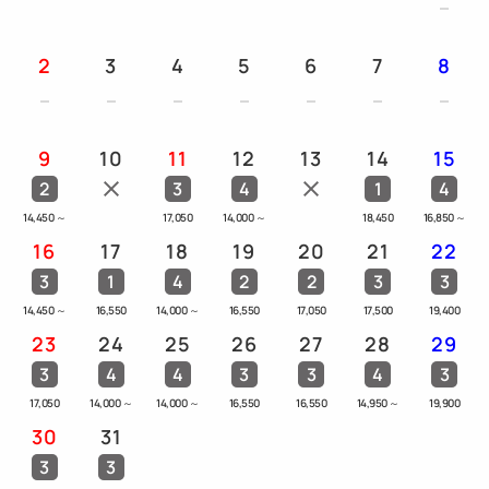
・会員様限定のクーポンやご優待特典をご用意してお
ります。
2
3
4
5
6
7
8
・誕生日や記念日などの特別な日にお客様だけの特典
をお届けします。
・ご宿泊の際に二次元コード会員証をご提示いただく
9
10
11
12
13
14
15
とスムーズにチェックインができます。
2
3
4
1
4
14,450
～
17,050
14,000
～
18,450
16,850
～
新規ご入会は画面右上「ログイン／登録」より（スマ
16
17
18
19
20
21
22
ートフォンの場合はアイコン）お手続きください。
3
1
4
2
2
3
3
14,450
～
16,550
14,000
～
16,550
17,050
17,500
19,400
※藤田観光グループの会員プログラムは、2022年4月
23
24
25
26
27
28
29
11日「藤田観光グループ・メンバーズカード
3
4
4
3
3
4
3
WAON」より「THE FUJITA MEMBERS」にリニュ
17,050
14,000
～
14,000
～
16,550
16,550
14,950
～
19,900
ーアルいたしました。
30
31
3
3