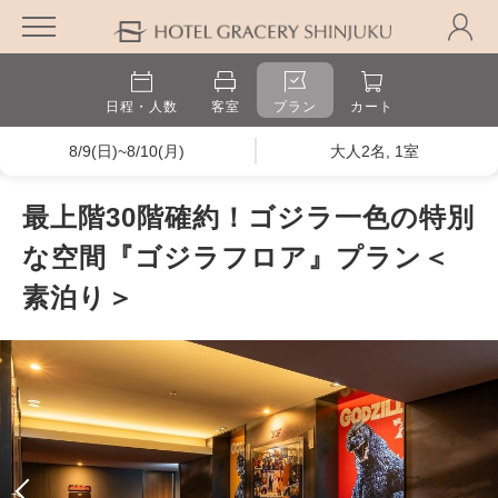
日程・人数
客室
プラン
カート
8/9(日)~8/10(月)
大人2名, 1室
最上階30階確約！ゴジラ一色の特別
な空間『ゴジラフロア』プラン＜
素泊り＞