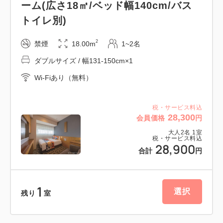
ーム(広さ18㎡/ベッド幅140cm/バス
◎最上階30階確約
トイレ別)
西側のお部屋は新宿副都心の超高層ビル群、東側は
六本木方面に面した煌びやかな街並み
2
禁煙
18.00m
1~2名
まさに東京らしい景色を一望できます。
ダブルサイズ / 幅131-150cm×1
◎ゴジラフォトギャラリー
フロア内には「ゴジラシリーズ」のシーンをギャラ
Wi-Fiあり（無料）
リー展示
※お部屋位置のご指定は承ることができません。
税・サービス料込
28,300
会員価格
円
※お部屋の内装は通常フロアと同様です。
大人
2
名
1
室
税・サービス料込
28,900
ロビーにはゴジラのジオラマや、お土産にぴったりな
合計
円
グッズの販売など、
お部屋以外でもゴジラの世界を満喫できる仕掛けをご
1
用意しております。
選択
残り
室
■館内設備