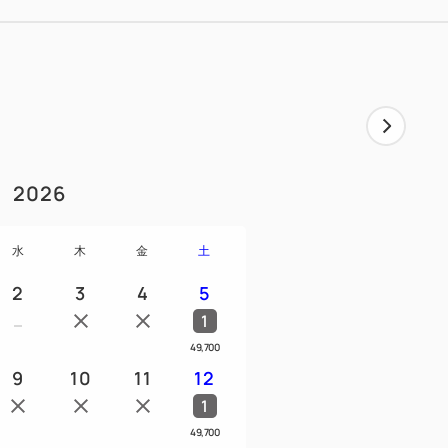
のリアルな世界をぜひ体感してくださ
▽▲▽▲
2026
ィにもこだわり、「ゴジラルーム」に宿泊
ジナルのゴジラグッズを多数用意していま
水
木
金
土
2
3
4
5
ください。
1
約のみとなります。お電話では承っており
49,700
9
10
11
12
ャンセル料をいただきます。
1
% 当日80% 不泊100%
49,700