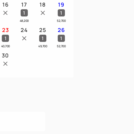
をさせていただきます。 顔写真入りの身
16
17
18
19
します。
1
1
りませんのでご了承ください。
48,200
52,700
23
24
25
26
1
1
1
（カフェラウンジ）／コンシェルジュデス
40,700
49,700
52,700
機(各階)／コインランドリー（有料）／喫
30
見えるテラス／駐車場（有料）
セブンイレブン（24時間営業・ATM利用
店有り