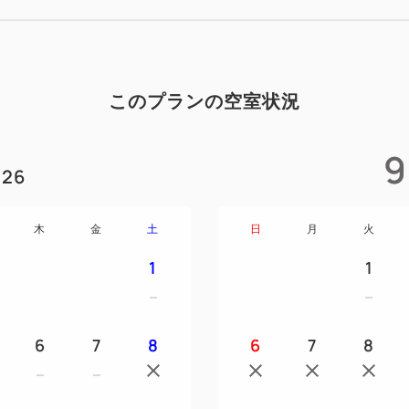
世界にひとつしかないゴジラ
い！！
▲▽▲▽▲▽▲▽▲▽▲▽▲
このプランの空室状況
【特典】
9
オリジナルグッズ！！
26
「ゴジラルーム」はアメニテ
しなければ手に入らないオリ
木
金
土
日
月
火
す。
1
1
【注意事項】 ※必ずお読み
・ご予約はインターネット予
ませんのでご了承ください。
6
7
8
6
7
8
・キャンセルの際は所定のキ
キャンセル規定 14日前より20