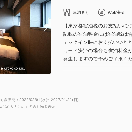
素泊まり
Web決済
【東京都宿泊税のお支払いに
記載の宿泊料金には宿泊税は
ェックイン時にお支払いいた
カード決済の場合も宿泊料金
発生しますので予めご了承く
▲▽▲▽▲▽▲▽▲▽▲▽▲
ゴジラルームは、部屋に入っ
囲気になれるレイアウトにな
対象期間：2023/03/01(水)~ 2027/01/31(日)
室1室 大人2人
」の合計額を表示
を使用し、ブラックライトを
壁紙）を活用した演出など、
けが満載です♪