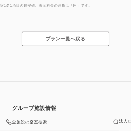
・羽田空港より リムジンバス
1室1名1泊目の最安値。表示料金の通貨は「円」です。
・成田空港より リムジンバス
・東京駅より JR中央線にて
・品川駅より JR山手線にて
プラン一覧へ戻る
----------
◎THE FUJITA MEMBE
・全国の藤田観光グループ施
大12％ポイント還元されます
・貯まったポイントは1ポイン
けます。
・1,100ポイント以上から1
・会員様限定のクーポンやご
グループ施設情報
・誕生日や記念日などの特別
法人
全施設の空室検索
・ご宿泊の際に二次元コード