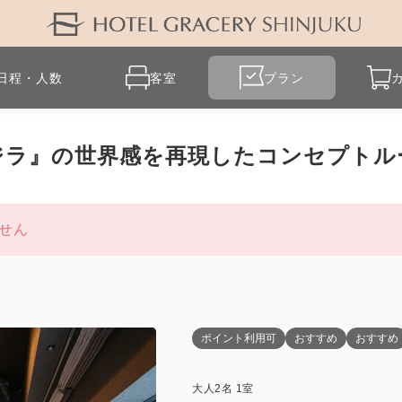
日程・人数
客室
プラン
ジラ』の世界感を再現したコンセプトル
せん
ポイント利用可
おすすめ
おすすめ
大人
2
名
1
室