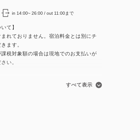
in 14:00~ 26:00 / out 11:00まで
ついて】
含まれておりません。宿泊料金とは別にチ
だきます。
が課税対象額の場合は現地でのお支払いが
ださい。
▽▲▽▲
すべて表示
た瞬間から、別世界に飛び込んだような雰
っており、トリックウォール（特殊な塗料
当てることで写真やアートが浮かびあがる
ゴジラの世界が体感できる遊び心ある仕掛