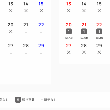
・チェックイン時ご本人様確認
13
14
15
13
14
15
分証明書のご提示をお願い致
・キャンセル待ちは承ってお
20
21
22
20
21
22
■館内設備
1
1
1
【ホテル内】直営レストラン
52,700
52,700
40,700
ク／ウォーターサーバー・製氷
27
28
29
27
28
29
煙所／ゴジラヘッドが間近で
【建物内】TOHOシネマズ／
可）／他１０店舗以上の飲食
■立地
・JR新宿駅東口より徒歩5分
・西武新宿駅より徒歩3分
5
室なし
残り室数
販売なし
■アクセス（新宿駅まで）