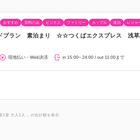
■温水洗浄トイレ
■折り畳みテーブル＆椅子
おすすめ
室料のみ
ビジネス
ファミリー
カップル
連泊
レジャ
■ドライヤー
■バスタブ
ドプラン 素泊まり ☆☆つくばエクスプレス 浅草
現地払い・Web決済
in 15:00~ 24:00 / out 11:00まで
室1室 大人1人
」の合計額を表示