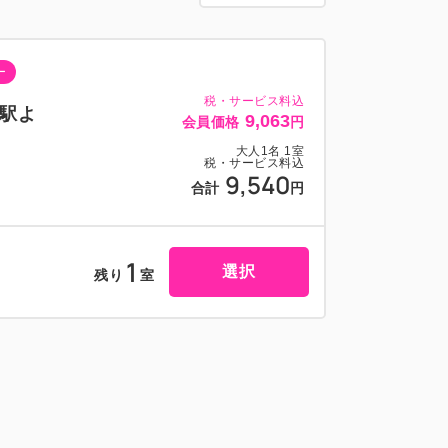
ー
税・サービス料込
駅よ
9,063
会員価格
円
大人
1
名
1
室
税・サービス料込
9,540
合計
円
1
選択
残り
室