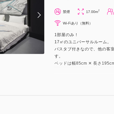
2
禁煙
17.00m
Wi-Fiあり（無料）
1部屋のみ！
17㎡のユニバーサルルーム。
バスタブ付きなので、他の客
す。
ベッドは幅85cm ✕ 長さ19
【客室備品】
■無料wi-fi
■液晶TV
■ナノイー発生器
■シャワーブース
■冷暖房