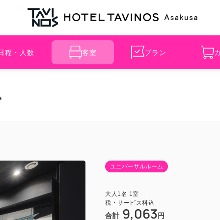
日程・人数
客室
プラン
ム
ユニバーサルルーム
大人
1
名
1
室
税・サービス料込
9,063
合計
円