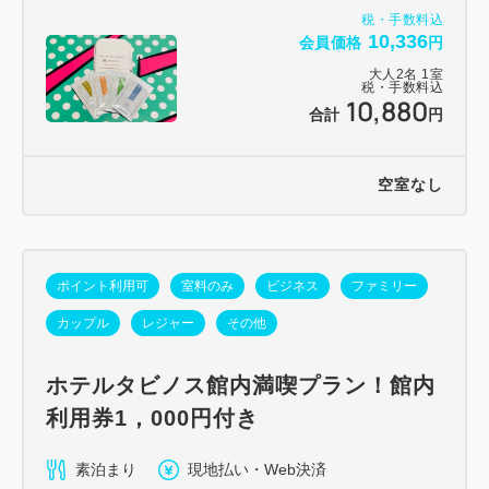
税・手数料込
10,336
会員価格
円
大人
2
名
1
室
税・手数料込
10,880
合計
円
空室なし
ポイント利用可
室料のみ
ビジネス
ファミリー
カップル
レジャー
その他
ホテルタビノス館内満喫プラン！館内
利用券1，000円付き
素泊まり
現地払い・Web決済