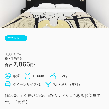
ダブルルーム
大人
2
名
1
室
税・手数料込
7,866
合計
円~
2
禁煙
12.00m
1~2名
クイーンサイズ×1
Wi-Fiあり（無料）
幅160cm ✕ 長さ195cmのベッドが1台あるお部屋で
す。【禁煙】