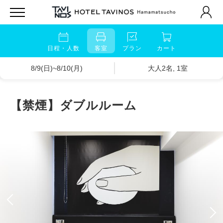
日程・人数
客室
プラン
カート
8/9(日)~8/10(月)
大人2名, 1室
【禁煙】ダブルルーム