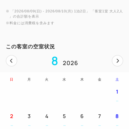
※ 「
2026/08/09(日)
- 2026/08/10(月)
1泊2日
」 「
客室1室 大人2人
」の合計額を表示
※料金には消費税を含みます
この客室の空室状況
8
2026
日
月
火
水
木
金
土
1
2
3
4
5
6
7
8