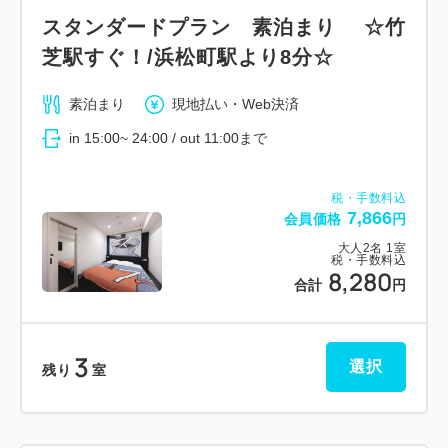
スタンダードプラン 素泊まり ☆竹
芝駅すぐ！/浜松町駅より8分☆
素泊まり
現地払い・Web決済
in 15:00~ 24:00 / out 11:00まで
税・手数料込
7,866
会員価格
円
大人
2
名
1
室
税・手数料込
8,280
合計
円
3
選択
残り
室