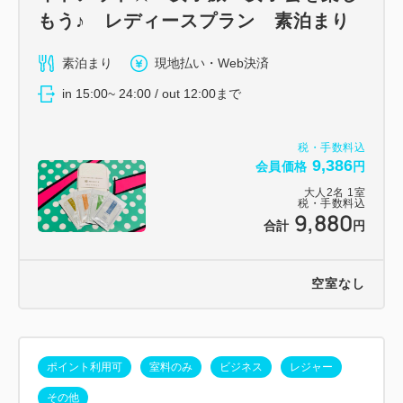
もう♪ レディースプラン 素泊まり
素泊まり
現地払い・Web決済
in 15:00~ 24:00 / out 12:00まで
税・手数料込
9,386
会員価格
円
大人
2
名
1
室
税・手数料込
9,880
合計
円
空室なし
ポイント利用可
室料のみ
ビジネス
レジャー
その他