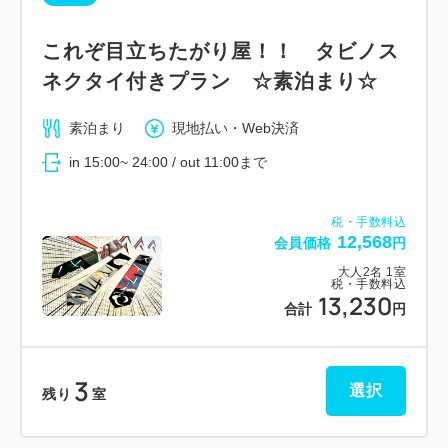
これぞ目立ちたがり屋！！ タビノス
ネクタイ付きプラン ☆素泊まり☆
素泊まり
現地払い・Web決済
in 15:00~ 24:00 / out 11:00まで
税・手数料込
12,568
会員価格
円
大人
2
名
1
室
税・手数料込
13,230
合計
円
3
選択
残り
室