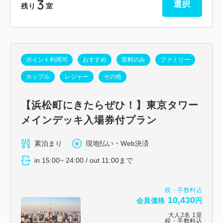
3
選択
残り
室
ポイント利用可
おすすめ
室料のみ
ファミリー
カップル
レジャー
その他
【浜松町にきたらぜひ！】東京タワー
メインデッキ入場券付プラン
素泊まり
現地払い・Web決済
in 15:00~ 24:00 / out 11:00まで
税・手数料込
10,430
会員価格
円
大人
2
名
1
室
税・手数料込