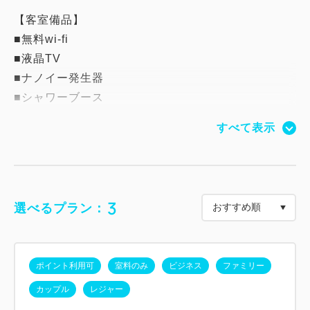
【客室備品】
■無料wi-fi
■液晶TV
■ナノイー発生器
■シャワーブース
■冷暖房
すべて表示
■温水洗浄トイレ
■折り畳みテーブル＆椅子
■ドライヤー
3
選べるプラン：
ポイント利用可
室料のみ
ビジネス
ファミリー
カップル
レジャー