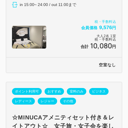
in 15:00~ 24:00 / out 11:00まで
税・手数料込
9,576
会員価格
円
大人
2
名
1
室
税・手数料込
10,080
合計
円
空室なし
ポイント利用可
おすすめ
室料のみ
ビジネス
レディース
レジャー
その他
☆MINUCAアメニティセット付き＆レ
イトアウト☆ 女子旅・女子会を楽し