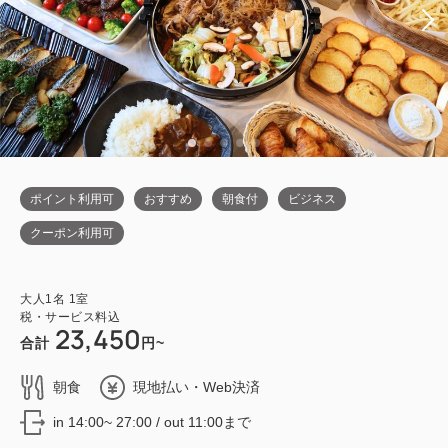
ポイント利用可
おすすめ
朝食付
ビジネス
クーポン利用可
大人
1
名
1
室
税・サービス料込
23,450
合計
円~
朝食
現地払い・Web決済
in 14:00~ 27:00 / out 11:00まで