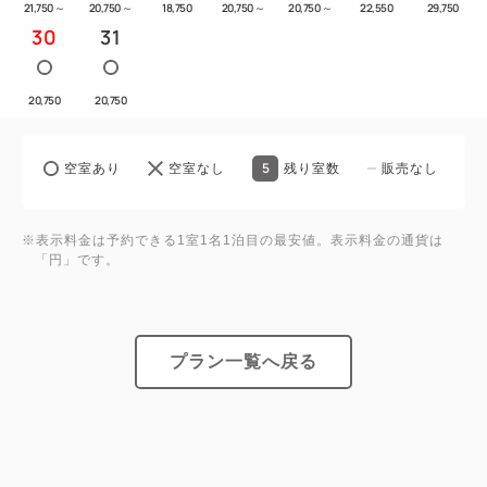
21,750
～
20,750
～
18,750
20,750
～
20,750
～
22,550
29,750
30
31
20,750
20,750
5
空室あり
空室なし
残り室数
販売なし
※表示料金は予約できる1室1名1泊目の最安値。表示料金の通貨は
「円」です。
プラン一覧へ戻る