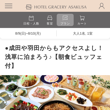
日程・人数
客室
プラン
カート
8/9(日)~8/10(月)
大人1名, 1室
●成田や羽田からもアクセスよし！
浅草に泊まろう♪【朝食ビュッフェ
付】