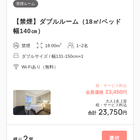
禁煙ルーム
■アクセス
【禁煙】ダブルルーム（18㎡/ベッド
都営浅草線「浅草駅」(A1出口)または（A4出口）よ
幅140㎝）
り徒歩3分
≪羽田空港より≫
2
禁煙
18.00m
1~2名
京急空港線快速「羽田空港」→「浅草駅」 約35
ダブルサイズ / 幅131-150cm×1
分
Wi-Fiあり（無料）
≪成田空港より≫
京成成田スカイアクセス線アクセス特急
「成田空港」→「浅草駅」 約60分
税・サービス料込
23,450
会員価格
円
大人
1
名
1
室
【東京都宿泊税】
税・サービス料込
23,750
1名1泊につき下記金額を、チェックインの際に別途
合計
円
頂戴いたします。
・10，000円〜14，999円（サービス料込 / 税別）の
2
場合： 100円
選択
残り
室