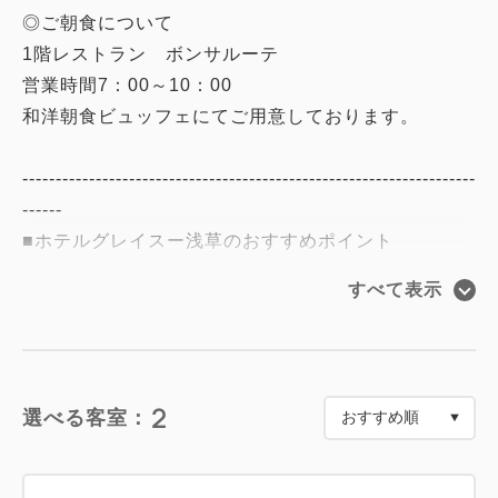
◎ご朝食について
1階レストラン ボンサルーテ
営業時間7：00～10：00
和洋朝食ビュッフェにてご用意しております。
--------------------------------------------------------------------
------
■ホテルグレイスー浅草のおすすめポイント
1. 全室独立したバスルーム完備
すべて表示
2. 都営浅草線「浅草駅」(A1出口)または（A4出
口）より徒歩3分
3. 全室にWiFi環境を完備
4. 全室に天井埋込形「ナノイー」発生機
2
選べる客室：
Panasonic 「エアイー」を設置。気になるニオ
イを脱臭します
5. スマートチェックインシステムを導入