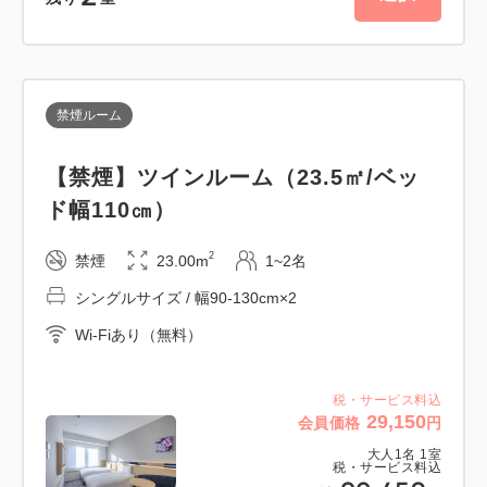
・15，000円（サービス料込 / 税別）以上の場合：
200円
※2027年4月1日（木）以降の宿泊分より、宿泊税の
禁煙ルーム
課税方式および税率が以下へ変更となります。
1人1泊 13,000円以上 宿泊金額の3％
【禁煙】ツインルーム（23.5㎡/ベッ
2027年3月31日以前に成立したご予約であっても、
ド幅110㎝）
2027年4月1日以降のご宿泊については新税率
2
禁煙
23.00m
1~2名
シングルサイズ / 幅90-130cm×2
Wi-Fiあり（無料）
税・サービス料込
29,150
会員価格
円
大人
1
名
1
室
税・サービス料込