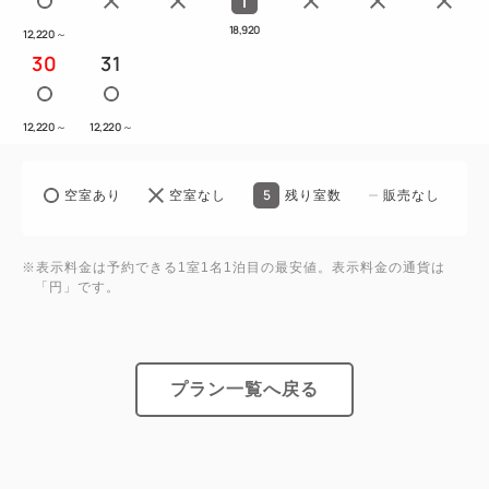
1
18,920
12,220
～
30
31
12,220
～
12,220
～
5
空室あり
空室なし
残り室数
販売なし
※表示料金は予約できる1室1名1泊目の最安値。表示料金の通貨は
「円」です。
プラン一覧へ戻る