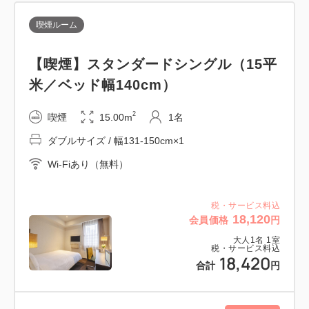
■2階に24時間利用可能の宿泊者専用ラウンジあり
喫煙ルーム
━━アクセス━━
・JR山手線、京浜東北線「田町駅」芝浦口より徒歩
【喫煙】スタンダードシングル（15平
約4分
米／ベッド幅140cm）
・都営地下鉄「三田駅」A4出口より徒歩7分
2
喫煙
15.00m
1名
・ゆりかもめ「芝浦ふ頭駅」より徒歩15分
ダブルサイズ / 幅131-150cm×1
━━ご案内━━
Wi-Fiあり（無料）
・チェックイン14時／チェックアウト11時
・お荷物はチェックイン前とチェックアウト後（当日
税・サービス料込
受け取りのみ）にお預かりしております。
18,120
会員価格
円
大人
1
名
1
室
税・サービス料込
【東京都宿泊税】
18,420
合計
円
1名1泊につき下記金額を、チェックインの際に別途
頂戴いたします。