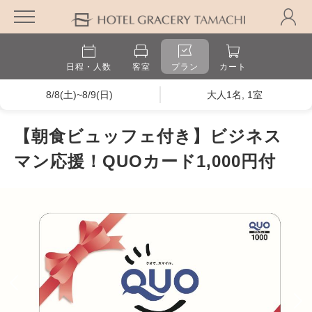
日程・人数
客室
プラン
カート
8/8(土)~8/9(日)
大人1名, 1室
【朝食ビュッフェ付き】ビジネス
マン応援！QUOカード1,000円付