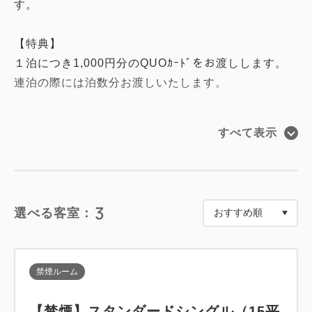
す。
【特典】
１泊につき1,000円分のQUOｶｰﾄﾞをお渡しします。
連泊の際には泊数分お渡しいたします。
【注意事項】
すべて表示
〇クオカードの現金への引き換え・返金は致しかねま
す。
〇クオカードを紛失した際の再発行は致しかねます。
3
選べる客室：
━━ご朝食━━
大きく広い窓が特徴の開放感のあるレストランで新鮮
野菜や、挽きたてのコーヒー、クロワッサンやベーグ
禁煙ルーム
ルなど、
「からだに良いもの」をコンセプトに、手作りにこだ
【禁煙】スタンダードシングル（15平