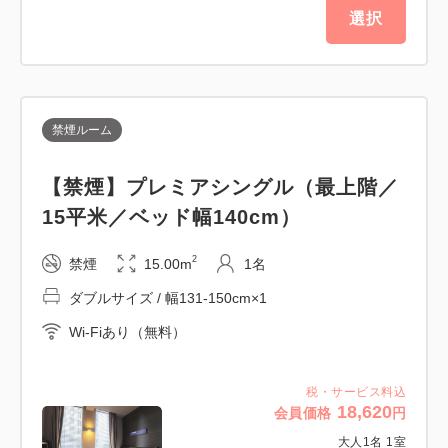
・10，000円〜14，999円（サービス料込 / 税別）の
選択
場合： 100円
・15，000円（サービス料込 / 税別）以上の場合：
200円
禁煙ルーム
※2027年4月1日（木）以降の宿泊分より、宿泊税の
課税方式および税率が以下へ変更となります。
【禁煙】プレミアシングル（最上階／
1人1泊 13,000円以上 宿泊金額の3％
15平米／ベッド幅140cm）
2027年3月31日以前に成立したご予約であっても、
2027年4月1日以降のご宿泊については新税率
2
禁煙
15.00m
1名
（3％）が適用されます。
ダブルサイズ / 幅131-150cm×1
Wi-Fiあり（無料）
税・サービス料込
18,620
会員価格
円
大人
1
名
1
室