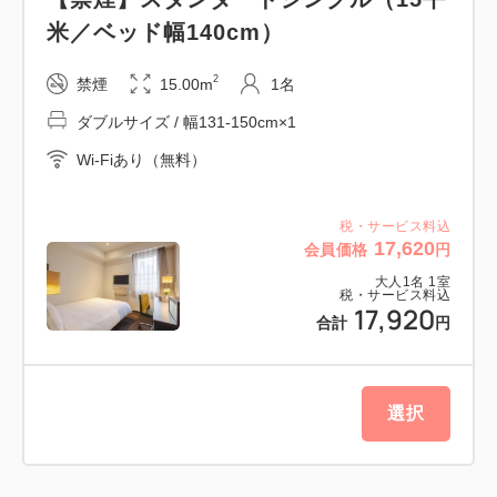
わった朝食をビュッフェスタイルでご用意しておりま
米／ベッド幅140cm）
す。
ホテル自慢の朝食をぜひこの機会にご賞味ください！
2
禁煙
15.00m
1名
ダブルサイズ / 幅131-150cm×1
【店舗詳細】
Wi-Fiあり（無料）
1階ボンサルーテカフェ
営業時間：7：00〜10：00
（状況に応じてメニューの変更ならびに提供方法の変
税・サービス料込
17,620
会員価格
円
更をさせていただく場合がございます。ご了承くださ
大人
1
名
1
室
いませ。）
税・サービス料込
17,920
合計
円
━━当館こだわりのポイント━━
■田町駅 徒歩4分！ビジネスや観光に便利な立地で
す。
選択
■全室にWi-Fi、空気清浄機、携帯電話充電器を標準
装備