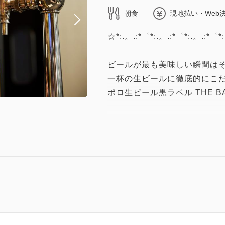
朝食
現地払い・Web
☆*:.。.:*゜*:.。.:*゜*:.。.:*゜*:
ビールが最も美味しい瞬間は
一杯の生ビールに徹底的にこ
ポロ生ビール黒ラベル THE 
～～「サッポロ生ビール黒ラベル
・「黒ラベル」の提供品質を
THE BAR」にて注ぎ方が
ィング形式のビヤバーです。
・一度のご利用で2杯までのご
利用に最適です。
・東京メトロ銀座駅「銀座四丁