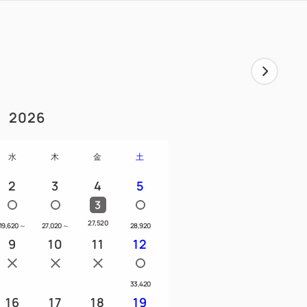
約いただけますが、「THE BAR」は一度
るため、1日につき1枚のご利用をお願い致
ックイン日～チェックアウト日までとなり
2026
水
木
金
土
（Lo.21:30）／土曜日11:30～
2
3
4
5
:30～21:00（Lo.20:30）
3
です。
27,520
19,620
～
27,020
～
28,920
、ビジネスはもちろん、ショッピングやカ
9
10
11
12
も便利なホテルです♪
33,420
16
17
18
19