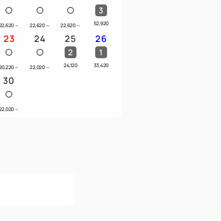
「SAKURA」では、イタリアンをメイン
3
しい白米に合うお惣菜などビュッフェ形式
52,920
22,620
～
22,620
～
22,620
～
23
24
25
26
2
1
RA】
24,120
33,420
20,220
～
22,020
～
（最終入店9:30）
30
22,020
～
ント━━
へ徒歩5分圏内
台場、六本木へも乗り換えなし
社製】を採用
を標準装備
ーなどのドリンクをご用意