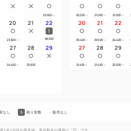
大きな窓に囲まれたレストラン
とした洋食と和食派にもうれ
23,620
～
20,220
～
21,020
～
21,020
～
の朝食をご用意しています。
20
21
22
20
21
22
1
【会場】３F テナント【SAKU
28,920
～
23,820
～
30,420
～
29,520
～
24,420
～
【営業時間】7：00～10：00
27
28
29
27
28
29
～
24,420
～
23,620
21,420
～
21,420
～
22,020
～
━━当館こだわりの5つのポイ
■GINZA SIX隣！歌舞伎座
■東京スカイツリー（R）やお
■ベッドは【スランバーランド
■全室にWi－Fi、空気清浄機
■宿泊者ラウンジにてコーヒ
5
室なし
残り室数
販売なし
━━アクセス━━
1室1名1泊目の最安値。表示料金の通貨は「円」です。