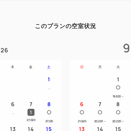
※※ご注意※※
・こちらのプランは連泊でご予
のご利用で2杯までの提供とな
このプランの空室状況
します。
・チケットの有効期限はチェ
9
ます。
26
木
金
土
日
月
火
営業時間：月～金14:00～22:00
1
1
22:00（Lo.21:30）／日・祝11
朝食ビュッフェ付きのプラン
19,620
～
6
7
8
銀座駅から徒歩３分の立地で
6
7
8
フェ巡り、コンサ－トや観劇に
1
27,020
27,120
21,620
20,220
～
20,220
～
━━ご朝食━━
13
14
15
13
14
15