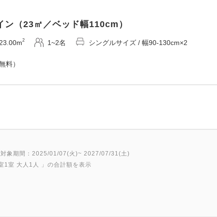
路内「GINZA PLACE」地
ン（23㎡／ベッド幅110cm）
☆*:.。.:*゜*:.。.:*゜*:.。.:*゜*:
2
23.00m
1~2名
シングルサイズ / 幅90-130cm×2
フロントチェックインの際に、「
（無料）
にて
黒ラベル2杯または黒ラベル1杯
受けられるドリンク券をおひ
ご朝食は、ホテル3階テナント
ェご用意しております。
対象期間：2025/01/07(火)~ 2027/07/31(土)
状況により、ご提供内容を変
室1室 大人1人
」の合計額を表示
さい。