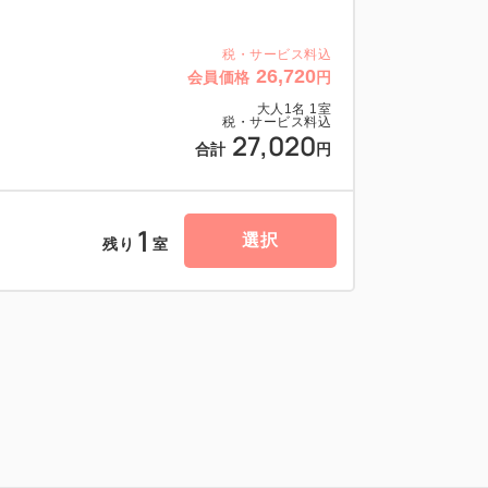
下1階にございます。
税・サービス料込
26,720
会員価格
円
.。.:*゜*:.。.:*゜*:.。.:*゜*:.。.:*☆
大人
1
名
1
室
税・サービス料込
27,020
サッポロ生ビール黒ラベル THE BAR」
合計
円
とおつまみ1品サービス(1,000円相当)を
1
とり様1枚をお渡しいたします。
選択
残り
室
「SAKURA 銀座店」にて、和洋ビュッフ
更する場合がございますので、ご了承くだ