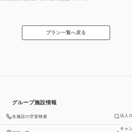
・東京メトロ銀座線・日比谷線
分
・JR「新橋駅」銀座口より徒
・JR「有楽町駅」銀座口より
プラン一覧へ戻る
・都営浅草線「東銀座駅」A1
━━ご案内━━
・チェックイン14時／チェッ
・お子様（0～12歳）の添い
お子様用のアメニティ（タオ
おります。
・お荷物はチェックイン前と
グループ施設情報
お預かりしております。
法人
全施設の空室検索
━━駐車場について━━
・ホテル内駐車場 NPC24
キャ