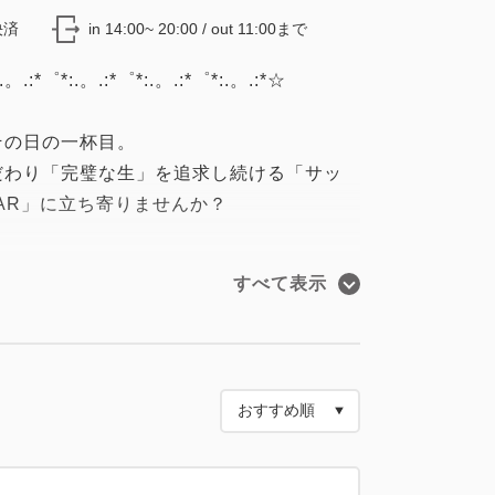
決済
in 14:00~ 20:00 / out 11:00まで
.。.:*゜*:.。.:*゜*:.。.:*゜*:.。.:*☆
その日の一杯目。
だわり「完璧な生」を追求し続ける「サッ
BAR」に立ち寄りませんか？
 THE BAR」について～～
すべて表示
追求し続ける「サッポロ生ビール黒ラベル
異なる3つの「黒ラベル」を楽しめるスタンデ
提供です。0次会利用やお待ち合わせのご
目交差点改札」直結、A4出口に向かう通