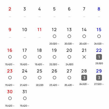
2
3
4
5
6
7
8
【東京都宿泊税】
1名1泊につき下記金額を、チェックインの際に別途
頂戴いたします。
9
10
11
12
13
14
15
・10，000円〜14，999円（サービス料込 / 税別）の
場合： 100円
20,020
～
20,020
～
20,420
～
24,620
～
・15，000円（サービス料込 / 税別）以上の場合：
16
17
18
19
20
21
22
200円
1
29,920
19,420
～
19,420
～
19,420
～
22,020
～
24,820
※2027年4月1日（木）以降の宿泊分より、宿泊税の
23
24
25
26
27
28
29
課税方式および税率が以下へ変更となります。
3
3
1人1泊 13,000円以上 宿泊金額の3％
24,620
～
27,520
～
2027年3月31日以前に成立したご予約であっても、
19,420
～
21,420
～
22,220
23,420
～
25,420
～
30
31
2027年4月1日以降のご宿泊については新税率
（3％）が適用されます。
19,420
～
19,420
～