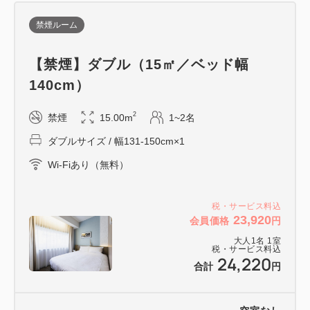
禁煙ルーム
━━当館こだわりの5つのポイント━━
【禁煙】ダブル（15㎡／ベッド幅
■GINZA SIX隣！歌舞伎座へ徒歩5分圏内
140cm）
■東京スカイツリー（R）やお台場、六本木へも乗り
換えなし
2
禁煙
15.00m
1~2名
■ベッドは【スランバーランド社製】を採用
ダブルサイズ / 幅131-150cm×1
■全室にWi－Fi、空気清浄機を標準装備
■宿泊者ラウンジにてコーヒーなどのドリンクをご用
Wi-Fiあり（無料）
意
税・サービス料込
23,920
会員価格
円
━━アクセス━━
大人
1
名
1
室
・東京メトロ銀座線・日比谷線・丸ノ内線「銀座駅」
税・サービス料込
24,220
Ａ3出口より徒歩3分
合計
円
・JR「新橋駅」銀座口より徒歩7分
・JR「有楽町駅」銀座口より徒歩8分