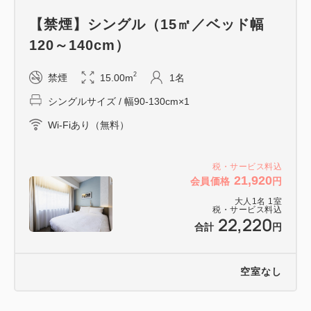
・お食事券のみの購入、現金との引換え、第三者への
【禁煙】シングル（15㎡／ベッド幅
譲渡はできません。
120～140cm）
朝食ビュッフェ付きのプランです。
2
禁煙
15.00m
1名
銀座駅から徒歩３分の立地で、ビジネスはもちろん、
シングルサイズ / 幅90-130cm×1
ショッピングやカフェ巡り、コンサ－トや観劇にも便
Wi-Fiあり（無料）
利なホテルです♪
━━ご朝食━━
税・サービス料込
21,920
会員価格
円
大きな窓に囲まれたレストラン「SAKURA」では、
大人
1
名
1
室
イタリアンをメインとした洋食と和食派にもうれしい
税・サービス料込
22,220
白米に合うお惣菜などビュッフェ形式の朝食をご用意
合計
円
しています。
空室なし
【会場】３F テナント【SAKURA】
【営業時間】7：00～10：00（最終入店9:30）