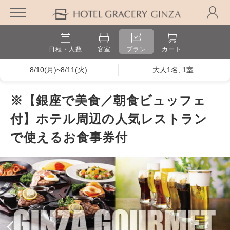
日程・人数
客室
プラン
カート
8/10(月)~8/11(火)
大人1名, 1室
※【銀座で美食／朝食ビュッフェ
付】ホテル周辺の人気レストラン
で使えるお食事券付