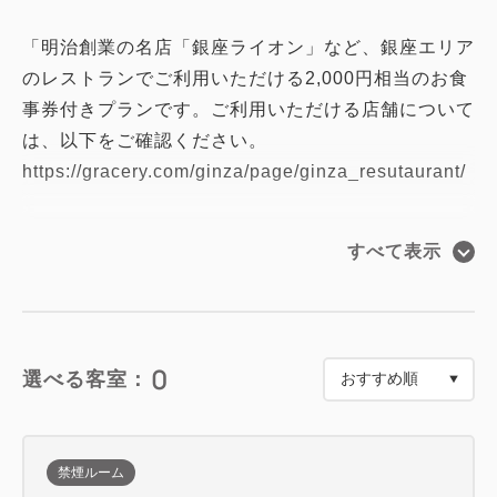
「明治創業の名店「銀座ライオン」など、銀座エリア
のレストランでご利用いただける2,000円相当のお食
事券付きプランです。ご利用いただける店舗について
は、以下をご確認ください。
https://gracery.com/ginza/page/ginza_resutaurant/
【お食事券のご利用方法・注意事項】
すべて表示
・有効期限は、ご宿泊のチェックイン日からチェック
アウト日までです。
・チェックイン時にお渡しするお食事券を、各対象店
舗でのお支払い時にご利用いただけます。釣銭はお渡
0
選べる客室：
ししかねます。
・各店舗をご予約される場合は、お客様ご自身でお願
いいたします。
禁煙ルーム
ホテル側での代理予約はいたしかねます。