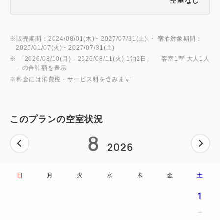
空室なし
・都営浅草線「東銀座駅」A1出口より徒歩5分
━━ご案内━━
※販売期間：2024/08/01(木)~ 2027/07/31(土) ・ 宿泊対象期間：
・チェックイン14時／チェックアウト11時
2025/01/07(火)~ 2027/07/31(土)
※ 「
2026/08/10(月)
- 2026/08/11(火)
1泊2日
」 「
客室1室 大人1人
・お子様（0～12歳）の添い寝は1ベッドにつき1名様
」の合計額を表示
まで無料です。
※料金には消費税・サービス料を含みます
お子様用のアメニティ（タオル・歯ブラシ・スリッ
パ）をご用意しております。
・お荷物はチェックイン前とチェックアウト後（当日
このプランの空室状況
受け取りのみ）にお預かりしております。
8
2026
━━駐車場について━━
・ホテル内駐車場 NPC24H ストラータ銀座パー
日
月
火
水
木
金
土
キング
1
・宿泊のお客様 入庫より24時間（1泊）2，500円
※事前予約不可となりますのでご了承ください。