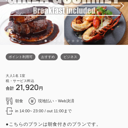
ポイント利用可
おすすめ
ビジネス
大人
1
名
1
室
税・サービス料込
21,920
合計
円
朝食
現地払い・Web決済
in 14:00~ 23:00 / out 11:00まで
●こちらのプランは朝食付きのプランです。