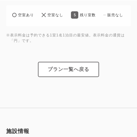
5
空室あり
空室なし
残り室数
販売なし
※表示料金は予約できる1室1名1泊目の最安値。表示料金の通貨は
「円」です。
プラン一覧へ戻る
施設情報