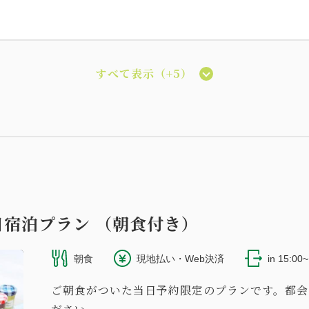
すべて表示（+5）
ラックス ツイン（シティビュー/禁煙）
2
55.00m
2~3名
セミダブル×2
Wi-Fiあり（無料）
日宿泊プラン （朝食付き）
朝食
現地払い・Web決済
in 15:00
ンビュー
ご朝食がついた当日予約限定のプランです。都会
ラックス キング（ガーデンビュー/禁煙）