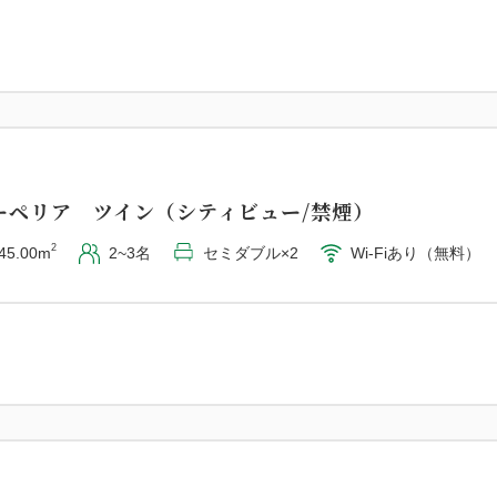
グゼクティブスイート キング（シティビュー/禁煙）
2
60.00m
1~2名
キングサイズ×1
Wi-Fiあり（無料）
ーペリア ツイン（シティビュー/禁煙）
2
45.00m
2~3名
セミダブル×2
Wi-Fiあり（無料）
ンビュー
レミアガーデンスイート キング（禁煙）
2
93.00m
1~3名
キングサイズ×1
Wi-Fiあり（無料）