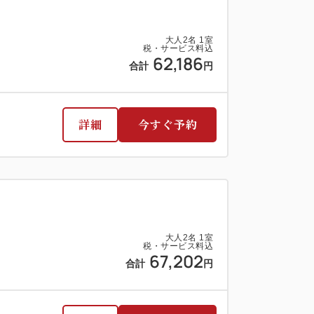
大人
2
名
1
室
税・サービス料込
62,186
合計
円
詳細
今すぐ予約
大人
2
名
1
室
税・サービス料込
67,202
合計
円