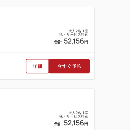
大人
2
名
1
室
税・サービス料込
52,156
合計
円
詳細
今すぐ予約
大人
2
名
1
室
税・サービス料込
52,156
合計
円