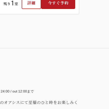
1
詳細
今すぐ予約
残り
室
大人
2
名
1
室
税・サービス料込
67,201
合計
円
2
詳細
今すぐ予約
残り
室
~ 24:00 / out 12:00まで
のオアシスにて至福のひと時をお楽しみく