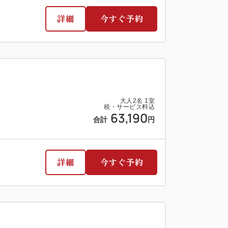
詳細
今すぐ予約
大人
2
名
1
室
税・サービス料込
111,334
合計
円
大人
2
名
1
室
税・サービス料込
63,190
3
合計
円
詳細
今すぐ予約
残り
室
詳細
今すぐ予約
大人
2
名
1
室
税・サービス料込
203,910
合計
円