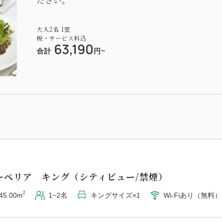
ださい。
2
60.00m
1~2名
キングサイズ×1
Wi-Fiあり（無料）
大人
2
名
1
室
税・サービス料込
63,190
合計
円~
ンビュー
ラックス ツイン（ガーデンビュー/禁煙）
2
60.00m
2~3名
セミダブル×2
Wi-Fiあり（無料）
ーペリア キング（シティビュー/禁煙）
2
45.00m
1~2名
キングサイズ×1
Wi-Fiあり（無料）