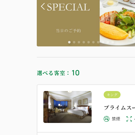
禁煙
10
選べる客室：
ツイン
ガーデ
プライムデ
キング
禁煙
プライムス
禁煙