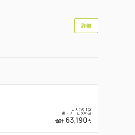
大人
2
名
1
室
税・サービス料込
77,232
合計
円
詳細
2
詳細
今すぐ予約
残り
室
大人
2
名
1
室
税・サービス料込
77,232
合計
円
大人
2
名
1
室
税・サービス料込
63,190
1
合計
円
詳細
今すぐ予約
残り
室